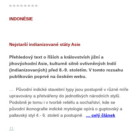
≈ ≈ ≈ ≈ ≈ ≈ ≈ ≈
INDONÉSIE
Nejstarší indianizované státy Asie
Přehledový text o říších a královstvích jižní a
jihovýchodní Asie, kulturně silně ovlivněných Indií
(indianizovaných) před 8.-9. stoletím. V tomto rozsahu
publikován poprvé na českém webu.
… Původní indické stavební typy jsou postupně v různé míře
upravovány a přetvářeny do jednotlivých národních stylů.
Podobně je tomu i v tvorbě reliéfu a sochařství, kde se
původní ikonografie indické mytologie opírá o guptovský a
pallavský styl 4.- 6. století a postupně
… celý článek
↑↑