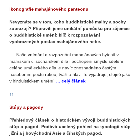
Ikonografie mahajánového panteonu
Nevyznáte se v tom, koho buddhistické malby a sochy
zobrazují? Připravili jsme unikátní pomůcku pro zájemce
o buddhistické umění: klíč k rozpoznávání
vyobrazených postav mahajánového nebe.
… Naše vnímání a rozpoznání mahajánových bytostí v
malířském či sochařském díle i pochopení smyslu sdělení
celého uměleckého díla je navíc znesnadněno častým
násobením počtu rukou, tváří a hlav. To vyjadřuje, stejně jako
v hinduistickém umění
… celý článek
↑↑
Stúpy a pagody
Přehledový článek o historickém vývoji buddhistických
stúp a pagod. Podává ucelený pohled na typologii stúp
jižní a jihovýchodní Asie a čínských pagod.