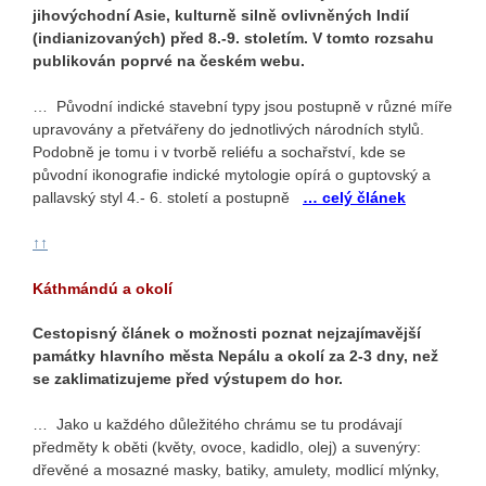
jihovýchodní Asie, kulturně silně ovlivněných Indií
(indianizovaných) před 8.-9. stoletím. V tomto rozsahu
publikován poprvé na českém webu.
… Původní indické stavební typy jsou postupně v různé míře
upravovány a přetvářeny do jednotlivých národních stylů.
Podobně je tomu i v tvorbě reliéfu a sochařství, kde se
původní ikonografie indické mytologie opírá o guptovský a
pallavský styl 4.- 6. století a postupně
… celý článek
↑↑
Káthmándú a okolí
Cestopisný článek o možnosti poznat nejzajímavější
památky hlavního města Nepálu a okolí za 2-3 dny, než
se zaklimatizujeme před výstupem do hor.
… Jako u každého důležitého chrámu se tu prodávají
předměty k oběti (květy, ovoce, kadidlo, olej) a suvenýry:
dřevěné a mosazné masky, batiky, amulety, modlicí mlýnky,