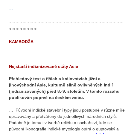
↑↑
≈ ≈ ≈ ≈ ≈ ≈ ≈ ≈ ≈ ≈ ≈ ≈ ≈ ≈ ≈ ≈ ≈ ≈ ≈ ≈ ≈ ≈ ≈ ≈ ≈ ≈ ≈ ≈ ≈ ≈ ≈ ≈
≈ ≈ ≈ ≈ ≈ ≈ ≈ ≈
KAMBODŽA
Nejstarší indianizované státy Asie
Přehledový text o říších a královstvích jižní a
jihovýchodní Asie, kulturně silně ovlivněných Indií
(indianizovaných) před 8.-9. stoletím. V tomto rozsahu
publikován poprvé na českém webu.
… Původní indické stavební typy jsou postupně v různé míře
upravovány a přetvářeny do jednotlivých národních stylů.
Podobně je tomu i v tvorbě reliéfu a sochařství, kde se
původní ikonografie indické mytologie opírá o guptovský a