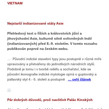
VIETNAM
Nejstarší indianizované státy Asie
Přehledový text o říších a královstvích jižní a
jihovýchodní Asie, kulturně silně ovlivněných Indií
(indianizovaných) před 8.-9. stoletím. V tomto rozsahu
publikován poprvé na českém webu.
… Původní indické stavební typy jsou postupně v různé míře
upravovány a přetvářeny do jednotlivých národních stylů.
Podobně je tomu i v tvorbě reliéfu a sochařství, kde se
původní ikonografie indické mytologie opírá o guptovský a
pallavský styl 4.- 6. století a postupně
… celý článek
↑↑
Pár dobrých důvodů, proč navštívit Palác Kinských