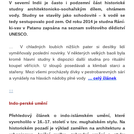
V severní Indii je často i podzemní část historické
studny architektonicko-sochařským dílem, chrámem
vody. Studny se stavěly jako schodovité – k vodě se
tedy sestupovalo pod zem. Od roku 2014 je studna Rání-
ki-vav v Patanu zapsána na seznam světového dědictví
UNESCO.
…
V chladných loubích nižších pater si desítky lidí
vyměňovaly poslední novinky. V některých velkých baoli byla
kromě hlavní studny k dispozici další studna pro rituální
koupel věřících. U sloupů posedávali a klimbali starci a
stařeny. Mezi všemi procházely dívky v pestrobarevných sárí
a vynášely na hlavách nádoby plné vody
… celý článek
↑↑
Indo-perské umění
Přehledový článek o indo-islámském umění, které
vyvrcholilo v 16.-17. století v tzv. mughalském stylu. Na
historickém pozadí je výklad zaměřen na architekturu a