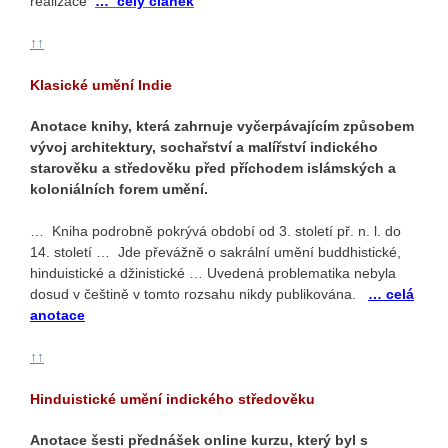
realizace
…
celý článek
↑↑
Klasické umění Indie
Anotace knihy, která zahrnuje vyčerpávajícím způsobem
vývoj architektury, sochařství a malířství indického
starověku a středověku před příchodem islámských a
koloniálních forem umění.
… Kniha podrobně pokrývá období od 3. století př. n. l. do
14. století … Jde převážně o sakrální umění buddhistické,
hinduistické a džinistické … Uvedená problematika nebyla
dosud v češtině v tomto rozsahu nikdy publikována.
… celá
anotace
↑↑
Hinduistické umění indického středověku
Anotace šesti přednášek online kurzu, který byl s