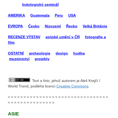
Indologický seminář
AMERIKA
Guatemala
Peru
USA
EVROPA
Česko
Nizozemí
Řecko
Velká Británie
RECENZE VÝSTAV
asijské umění v ČR
fotografie a
film
OSTATNÍ
archeologie
design
hudba
muzejnictví
projekty
Text a foto, jehož autorem je Aleš Krejčí /
World Trend, podléhá licenci
Creative Commons
.
≈ ≈ ≈ ≈ ≈ ≈ ≈ ≈ ≈ ≈ ≈ ≈ ≈ ≈ ≈ ≈ ≈ ≈ ≈ ≈ ≈ ≈ ≈ ≈ ≈ ≈ ≈ ≈ ≈ ≈ ≈ ≈
≈ ≈ ≈ ≈ ≈ ≈ ≈ ≈ ≈ ≈ ≈ ≈ ≈ ≈ ≈
ASIE