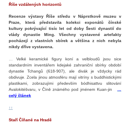
Říše vzdálených horizontů
Recenze výstavy Říše středu v Náprstkově muzeu v
Praze, která představila kolekci exponátů čínské
kultury pokrývající tisíc let od doby Šesti dynastií do
vlády dynastie Ming. Všechny vystavené artefakty
pocházejí z vlastních sbírek a většina z nich nebyla
nikdy dříve vystavena.
… Velké keramické figury koní a velbloudů jsou sice
standardním inventářem kdejaké zahraniční sbírky období
dynastie Tchangů (618-907), ale divák je vždycky rád
obdivuje. Zcela jinou atmosféru mají vitríny s buddhistickými
plastikami, zobrazujími především bódhisattvu slitování
Avalokitéšvaru, v Číně známého pod jménem Kuan-jin
…
celý článek
↑↑
Staří Číňané na Hradě