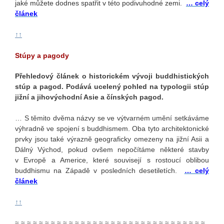
jaké můžete dodnes spatřit v této podivuhodné zemi.
… celý
článek
↑↑
Stúpy a pagody
Přehledový článek o historickém vývoji buddhistických
stúp a pagod. Podává ucelený pohled na typologii stúp
jižní a jihovýchodní Asie a čínských pagod.
… S těmito dvěma názvy se ve výtvarném umění setkáváme
výhradně ve spojení s buddhismem. Oba tyto architektonické
prvky jsou také výrazně geograficky omezeny na jižní Asii a
Dálný Východ, pokud ovšem nepočítáme některé stavby
v Evropě a Americe, které souvisejí s rostoucí oblibou
buddhismu na Západě v posledních desetiletích.
… celý
článek
↑↑
≈ ≈ ≈ ≈ ≈ ≈ ≈ ≈ ≈ ≈ ≈ ≈ ≈ ≈ ≈ ≈ ≈ ≈ ≈ ≈ ≈ ≈ ≈ ≈ ≈ ≈ ≈ ≈ ≈ ≈ ≈ ≈