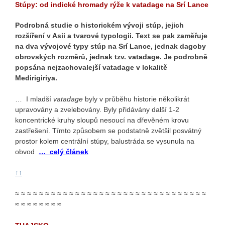
Stúpy: od indické hromady rýže k vatadage na Srí Lance
Podrobná studie o historickém vývoji stúp, jejich
rozšíření v Asii a tvarové typologii. Text se pak zaměřuje
na dva vývojové typy stúp na Srí Lance, jednak dagoby
obrovských rozměrů, jednak tzv. vatadage. Je podrobně
popsána nejzachovalejší vatadage v lokalitě
Medirigiriya.
… I mladší
vatadage
byly v průběhu historie několikrát
upravovány a zvelebovány. Byly přidávány další 1-2
koncentrické kruhy sloupů nesoucí na dřevěném krovu
zastřešení. Tímto způsobem se podstatně zvětšil posvátný
prostor kolem centrální stúpy, balustráda se vysunula na
obvod
… celý článek
↑↑
≈ ≈ ≈ ≈ ≈ ≈ ≈ ≈ ≈ ≈ ≈ ≈ ≈ ≈ ≈ ≈ ≈ ≈ ≈ ≈ ≈ ≈ ≈ ≈ ≈ ≈ ≈ ≈ ≈ ≈ ≈ ≈
≈ ≈ ≈ ≈ ≈ ≈ ≈ ≈