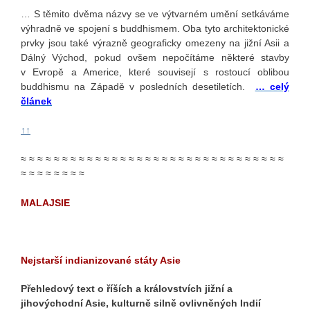
… S těmito dvěma názvy se ve výtvarném umění setkáváme
výhradně ve spojení s buddhismem. Oba tyto architektonické
prvky jsou také výrazně geograficky omezeny na jižní Asii a
Dálný Východ, pokud ovšem nepočítáme některé stavby
v Evropě a Americe, které souvisejí s rostoucí oblibou
buddhismu na Západě v posledních desetiletích.
… celý
článek
↑↑
≈ ≈ ≈ ≈ ≈ ≈ ≈ ≈ ≈ ≈ ≈ ≈ ≈ ≈ ≈ ≈ ≈ ≈ ≈ ≈ ≈ ≈ ≈ ≈ ≈ ≈ ≈ ≈ ≈ ≈ ≈ ≈
≈ ≈ ≈ ≈ ≈ ≈ ≈ ≈
MALAJSIE
Nejstarší indianizované státy Asie
Přehledový text o říších a královstvích jižní a
jihovýchodní Asie, kulturně silně ovlivněných Indií