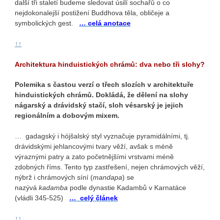
další tři staletí budeme sledovat úsilí sochařů o co
nejdokonalejší postižení Buddhova těla, obličeje a
symbolických gest.
… celá anotace
↑↑
Architektura hinduistických chrámů: dva nebo tři slohy?
Polemika s častou verzí o třech slozích v architektuře
hinduistických chrámů. Dokládá, že dělení na slohy
nágarský a drávidský stačí, sloh vésarský je jejich
regionálním a dobovým mixem.
… gadagský i hójšalský styl vyznačuje pyramidálními, tj.
drávidskými jehlancovými tvary věží, avšak s méně
výraznými patry a zato početnějšími vrstvami méně
zdobných říms. Tento typ zastřešení, nejen chrámových věží,
nýbrž i chrámových síní (
mandapa
) se
nazývá
kadamba
podle dynastie Kadambů v Karnatáce
(vládli 345-525)
…
celý článek
↑↑