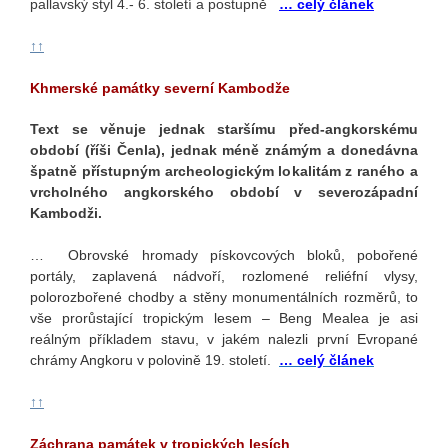
pallavský styl 4.- 6. století a postupně
… celý článek
↑↑
Khmerské památky severní Kambodže
Text se věnuje jednak staršímu před-angkorskému
období (říši Čenla), jednak méně známým a donedávna
špatně přístupným archeologickým lokalitám z raného a
vrcholného angkorského období v severozápadní
Kambodži.
… Obrovské hromady pískovcových bloků, pobořené
portály, zaplavená nádvoří, rozlomené reliéfní vlysy,
polorozbořené chodby a stěny monumentálních rozměrů, to
vše prorůstající tropickým lesem – Beng Mealea je asi
reálným příkladem stavu, v jakém nalezli první Evropané
chrámy Angkoru v polovině 19. století.
… celý článek
↑↑
Záchrana památek v tropických lesích