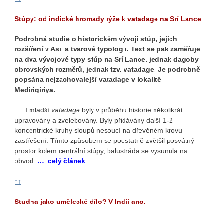
Stúpy: od indické hromady rýže k vatadage na Srí Lance
Podrobná studie o historickém vývoji stúp, jejich
rozšíření v Asii a tvarové typologii. Text se pak zaměřuje
na dva vývojové typy stúp na Srí Lance, jednak dagoby
obrovských rozměrů, jednak tzv. vatadage. Je podrobně
popsána nejzachovalejší vatadage v lokalitě
Medirigiriya.
… I mladší
vatadage
byly v průběhu historie několikrát
upravovány a zvelebovány. Byly přidávány další 1-2
koncentrické kruhy sloupů nesoucí na dřevěném krovu
zastřešení. Tímto způsobem se podstatně zvětšil posvátný
prostor kolem centrální stúpy, balustráda se vysunula na
obvod
… celý článek
↑↑
Studna jako umělecké dílo? V Indii ano.