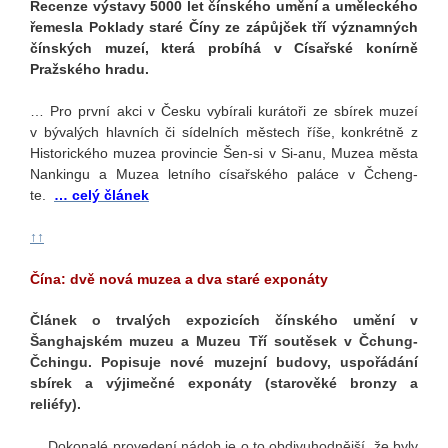
Recenze výstavy 5000 let čínského umění a uměleckého
řemesla Poklady staré Číny ze zápůjček tří významných
čínských muzeí, která probíhá v Císařské konírně
Pražského hradu.
… Pro první akci v Česku vybírali kurátoři ze sbírek muzeí
v bývalých hlavních či sídelních městech říše, konkrétně z
Historického muzea provincie Šen-si v Si-anu, Muzea města
Nankingu a Muzea letního císařského paláce v Čcheng-
te.
… celý článek
↑↑
Čína: dvě nová muzea a dva staré exponáty
Článek o trvalých expozicích čínského umění v
Šanghajském muzeu a Muzeu Tří soutěsek v Čchung-
Čchingu. Popisuje nové muzejní budovy, uspořádání
sbírek a výjimečné exponáty (starověké bronzy a
reliéfy).
… Dokonalé provedení nádob je o to obdivuhodnější, že byly