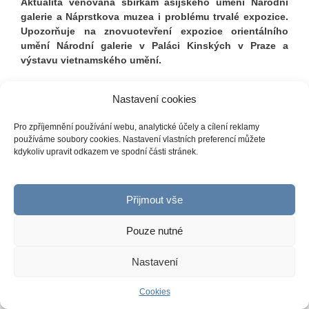
Aktualita věnovaná sbírkám asijského umění Národní
galerie a Náprstkova muzea i problému trvalé expozice.
Upozorňuje na znovuotevření expozice orientálního
umění Národní galerie v Paláci Kinských
v Praze a
výstavu vietnamského umění.
… Orientální umění nemá v Praze zrovna ustláno na růžích.
Nastavení cookies
A přestože v našem městě sídlí obě veřejné instituce, které
mají v České republice sběr a vystavování artefaktů z Asie
Pro zpříjemnění používání webu, analytické účely a cílení reklamy
na starosti, otázka stálé expozice visí jakoby stále na
používáme soubory cookies. Nastavení vlastních preferencí můžete
vážkách. Přitom kvalita našich sbírek, zejména čínského a
kdykoliv upravit odkazem ve spodní části stránek.
japonského umění, je na evropské úrovni.
… celý článek
↑↑
Přijmout vše
≈ ≈ ≈ ≈ ≈ ≈ ≈ ≈ ≈ ≈ ≈ ≈ ≈ ≈ ≈ ≈ ≈ ≈ ≈ ≈ ≈ ≈ ≈ ≈ ≈ ≈ ≈ ≈ ≈ ≈ ≈ ≈
Pouze nutné
≈ ≈ ≈ ≈ ≈ ≈ ≈ ≈ ≈ ≈ ≈ ≈ ≈ ≈ ≈
Nastavení
BUDDHISMUS
Cookies