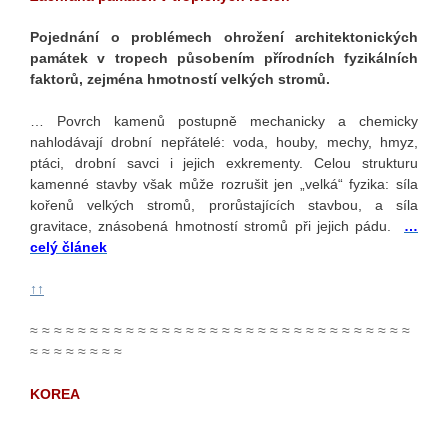
Pojednání o problémech ohrožení architektonických
památek v tropech působením přírodních fyzikálních
faktorů, zejména hmotností velkých stromů.
… Povrch kamenů postupně mechanicky a chemicky
nahlodávají drobní nepřátelé: voda, houby, mechy, hmyz,
ptáci, drobní savci i jejich exkrementy. Celou strukturu
kamenné stavby však může rozrušit jen „velká“ fyzika: síla
kořenů velkých stromů, prorůstajících stavbou, a síla
gravitace, znásobená hmotností stromů při jejich pádu.
…
celý článek
↑↑
≈ ≈ ≈ ≈ ≈ ≈ ≈ ≈ ≈ ≈ ≈ ≈ ≈ ≈ ≈ ≈ ≈ ≈ ≈ ≈ ≈ ≈ ≈ ≈ ≈ ≈ ≈ ≈ ≈ ≈ ≈ ≈
≈ ≈ ≈ ≈ ≈ ≈ ≈ ≈
KOREA