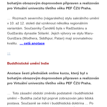
bohatým obrazovým doprovodem připraven a realizován
pro Virtuální univerzitu třetího věku PEF ČZU Praha.
… Rozmach severního (nágarského) stylu sakrálního umění
v 10. až 12. století dal vzniknout několika regionálním
variantám. Současníky Čandélů byla v Radžastánu a
Gudžarátu dynastie Sólankí. Jejich výtvory ve stylu Maru-
Gurdžara (Modhera, Siddhpur, Patan) mají srovnatelnou
kvalitu.
… celá anotace
↑↑
Buddhistické umění Indie
Anotace šesti přednášek online kurzu, který byl s
bohatým obrazovým doprovodem připraven a realizován
pro Virtuální univerzitu třetího věku PEF ČZU Praha.
… Toto zásadní období změnilo podstatně i buddhistické
umění – Buddha začal být poprvé zobrazován jako lidská
postava. Současně se mění i buddhistická doktrína … Po