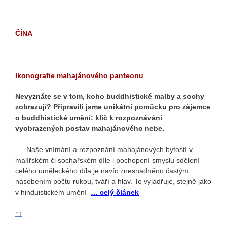
ČÍNA
Ikonografie mahajánového panteonu
Nevyznáte se v tom, koho buddhistické malby a sochy
zobrazují? Připravili jsme unikátní pomůcku pro zájemce
o buddhistické umění: klíč k rozpoznávání
vyobrazených postav mahajánového nebe.
… Naše vnímání a rozpoznání mahajánových bytostí v
malířském či sochařském díle i pochopení smyslu sdělení
celého uměleckého díla je navíc znesnadněno častým
násobením počtu rukou, tváří a hlav. To vyjadřuje, stejně jako
v hinduistickém umění
… celý článek
↑↑