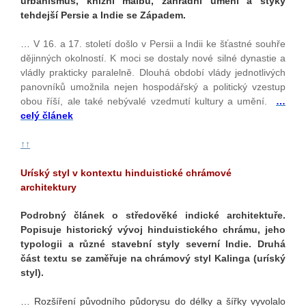
urbanismus, knižní malbu, zahradní umění a styky
tehdejší Persie a Indie se Západem.
…
V 16. a 17. století došlo v Persii a Indii ke šťastné souhře
dějinných okolností. K moci se dostaly nové silné dynastie a
vládly prakticky paralelně. Dlouhá období vlády jednotlivých
panovníků umožnila nejen hospodářský a politický vzestup
obou říší, ale také nebývalé vzedmutí kultury a umění.
…
celý článek
↑↑
Uríský styl v kontextu hinduistické chrámové
architektury
Podrobný článek o středověké indické architektuře.
Popisuje historický vývoj hinduistického chrámu, jeho
typologii a různé stavební styly severní Indie. Druhá
část textu se zaměřuje na chrámový styl Kalinga (uríský
styl).
… Rozšíření původního půdorysu do délky a šířky vyvolalo