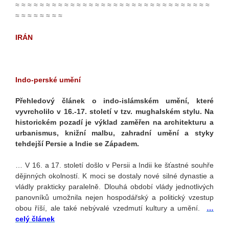
≈ ≈ ≈ ≈ ≈ ≈ ≈ ≈ ≈ ≈ ≈ ≈ ≈ ≈ ≈ ≈ ≈ ≈ ≈ ≈ ≈ ≈ ≈ ≈ ≈ ≈ ≈ ≈ ≈ ≈ ≈ ≈
≈ ≈ ≈ ≈ ≈ ≈ ≈ ≈
IRÁN
Indo-perské umění
Přehledový článek o indo-islámském umění, které
vyvrcholilo v 16.-17. století v tzv. mughalském stylu. Na
historickém pozadí je výklad zaměřen na architekturu a
urbanismus, knižní malbu, zahradní umění a styky
tehdejší Persie a Indie se Západem.
…
V 16. a 17. století došlo v Persii a Indii ke šťastné souhře
dějinných okolností. K moci se dostaly nové silné dynastie a
vládly prakticky paralelně. Dlouhá období vlády jednotlivých
panovníků umožnila nejen hospodářský a politický vzestup
obou říší, ale také nebývalé vzedmutí kultury a umění.
…
celý článek