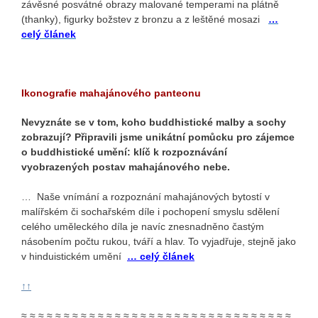
závěsné posvátné obrazy malované temperami na plátně
(thanky), figurky božstev z bronzu a z leštěné mosazi
…
celý článek
Ikonografie mahajánového panteonu
Nevyznáte se v tom, koho buddhistické malby a sochy
zobrazují? Připravili jsme unikátní pomůcku pro zájemce
o buddhistické umění: klíč k rozpoznávání
vyobrazených postav mahajánového nebe.
… Naše vnímání a rozpoznání mahajánových bytostí v
malířském či sochařském díle i pochopení smyslu sdělení
celého uměleckého díla je navíc znesnadněno častým
násobením počtu rukou, tváří a hlav. To vyjadřuje, stejně jako
v hinduistickém umění
… celý článek
↑↑
≈ ≈ ≈ ≈ ≈ ≈ ≈ ≈ ≈ ≈ ≈ ≈ ≈ ≈ ≈ ≈ ≈ ≈ ≈ ≈ ≈ ≈ ≈ ≈ ≈ ≈ ≈ ≈ ≈ ≈ ≈ ≈