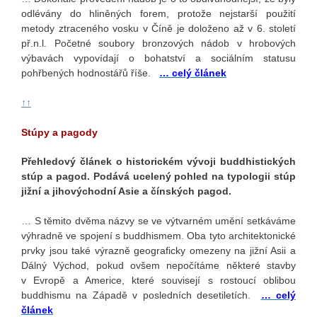
odlévány do hliněných forem, protože nejstarší použití
metody ztraceného vosku v Číně je doloženo až v 6. století
př.n.l. Početné soubory bronzových nádob v hrobových
výbavách vypovídají o bohatství a sociálním statusu
pohřbených hodnostářů říše.
… celý článek
↑↑
Stúpy a pagody
Přehledový článek o historickém vývoji buddhistických
stúp a pagod. Podává ucelený pohled na typologii stúp
jižní a jihovýchodní Asie a čínských pagod.
… S těmito dvěma názvy se ve výtvarném umění setkáváme
výhradně ve spojení s buddhismem. Oba tyto architektonické
prvky jsou také výrazně geograficky omezeny na jižní Asii a
Dálný Východ, pokud ovšem nepočítáme některé stavby
v Evropě a Americe, které souvisejí s rostoucí oblibou
buddhismu na Západě v posledních desetiletích.
… celý
článek