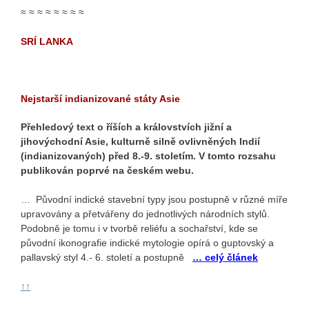
≈ ≈ ≈ ≈ ≈ ≈ ≈ ≈
SRÍ LANKA
Nejstarší indianizované státy Asie
Přehledový text o říších a královstvích jižní a
jihovýchodní Asie, kulturně silně ovlivněných Indií
(indianizovaných) před 8.-9. stoletím. V tomto rozsahu
publikován poprvé na českém webu.
… Původní indické stavební typy jsou postupně v různé míře
upravovány a přetvářeny do jednotlivých národních stylů.
Podobně je tomu i v tvorbě reliéfu a sochařství, kde se
původní ikonografie indické mytologie opírá o guptovský a
pallavský styl 4.- 6. století a postupně
… celý článek
↑↑