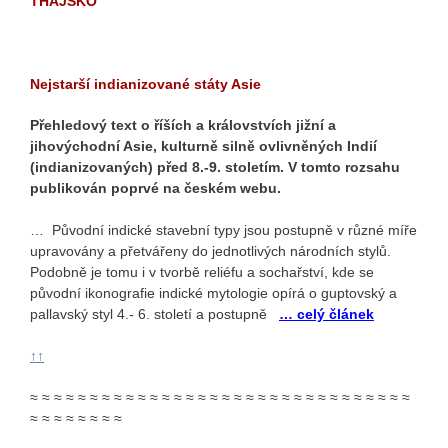
THAJSKO
Nejstarší indianizované státy Asie
Přehledový text o říších a královstvích jižní a
jihovýchodní Asie, kulturně silně ovlivněných Indií
(indianizovaných) před 8.-9. stoletím. V tomto rozsahu
publikován poprvé na českém webu.
… Původní indické stavební typy jsou postupně v různé míře
upravovány a přetvářeny do jednotlivých národních stylů.
Podobně je tomu i v tvorbě reliéfu a sochařství, kde se
původní ikonografie indické mytologie opírá o guptovský a
pallavský styl 4.- 6. století a postupně
… celý článek
↑↑
≈ ≈ ≈ ≈ ≈ ≈ ≈ ≈ ≈ ≈ ≈ ≈ ≈ ≈ ≈ ≈ ≈ ≈ ≈ ≈ ≈ ≈ ≈ ≈ ≈ ≈ ≈ ≈ ≈ ≈ ≈ ≈
≈ ≈ ≈ ≈ ≈ ≈ ≈ ≈