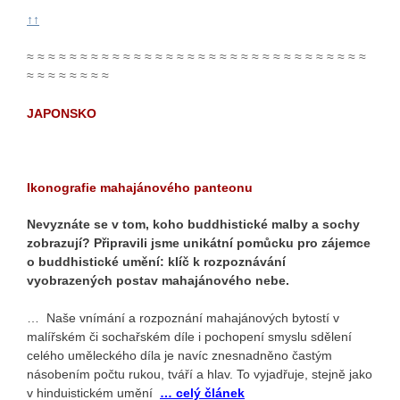
↑↑
≈ ≈ ≈ ≈ ≈ ≈ ≈ ≈ ≈ ≈ ≈ ≈ ≈ ≈ ≈ ≈ ≈ ≈ ≈ ≈ ≈ ≈ ≈ ≈ ≈ ≈ ≈ ≈ ≈ ≈ ≈ ≈
≈ ≈ ≈ ≈ ≈ ≈ ≈ ≈
JAPONSKO
Ikonografie mahajánového panteonu
Nevyznáte se v tom, koho buddhistické malby a sochy
zobrazují? Připravili jsme unikátní pomůcku pro zájemce
o buddhistické umění: klíč k rozpoznávání
vyobrazených postav mahajánového nebe.
… Naše vnímání a rozpoznání mahajánových bytostí v
malířském či sochařském díle i pochopení smyslu sdělení
celého uměleckého díla je navíc znesnadněno častým
násobením počtu rukou, tváří a hlav. To vyjadřuje, stejně jako
v hinduistickém umění
… celý článek