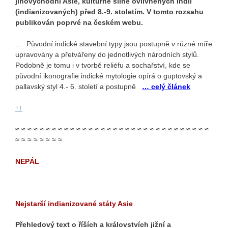
jihovýchodní Asie, kulturně silně ovlivněných Indií
(indianizovaných) před 8.-9. stoletím. V tomto rozsahu
publikován poprvé na českém webu.
… Původní indické stavební typy jsou postupně v různé míře
upravovány a přetvářeny do jednotlivých národních stylů.
Podobně je tomu i v tvorbě reliéfu a sochařství, kde se
původní ikonografie indické mytologie opírá o guptovský a
pallavský styl 4.- 6. století a postupně
… celý článek
↑↑
≈ ≈ ≈ ≈ ≈ ≈ ≈ ≈ ≈ ≈ ≈ ≈ ≈ ≈ ≈ ≈ ≈ ≈ ≈ ≈ ≈ ≈ ≈ ≈ ≈ ≈ ≈ ≈ ≈ ≈ ≈ ≈
≈ ≈ ≈ ≈ ≈ ≈ ≈ ≈
NEPÁL
Nejstarší indianizované státy Asie
Přehledový text o říších a královstvích jižní a