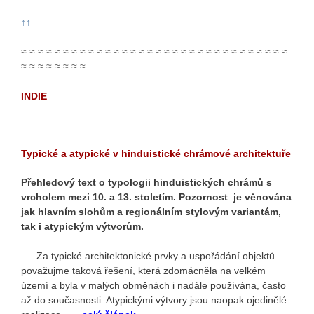
↑↑
≈ ≈ ≈ ≈ ≈ ≈ ≈ ≈ ≈ ≈ ≈ ≈ ≈ ≈ ≈ ≈ ≈ ≈ ≈ ≈ ≈ ≈ ≈ ≈ ≈ ≈ ≈ ≈ ≈ ≈ ≈ ≈
≈ ≈ ≈ ≈ ≈ ≈ ≈ ≈
INDIE
Typické a atypické v hinduistické chrámové architektuře
Přehledový text o typologii hinduistických chrámů s
vrcholem mezi 10. a 13. stoletím. Pozornost je věnována
jak hlavním slohům a regionálním stylovým variantám,
tak i atypickým výtvorům.
… Za typické architektonické prvky a uspořádání objektů
považujme taková řešení, která zdomácněla na velkém
území a byla v malých obměnách i nadále používána, často
až do současnosti. Atypickými výtvory jsou naopak ojedinělé