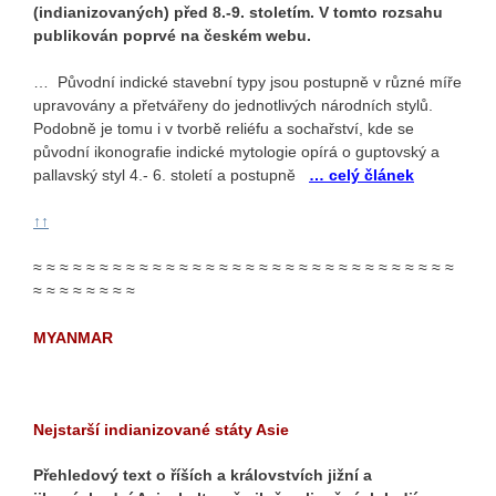
(indianizovaných) před 8.-9. stoletím. V tomto rozsahu
publikován poprvé na českém webu.
… Původní indické stavební typy jsou postupně v různé míře
upravovány a přetvářeny do jednotlivých národních stylů.
Podobně je tomu i v tvorbě reliéfu a sochařství, kde se
původní ikonografie indické mytologie opírá o guptovský a
pallavský styl 4.- 6. století a postupně
… celý článek
↑↑
≈ ≈ ≈ ≈ ≈ ≈ ≈ ≈ ≈ ≈ ≈ ≈ ≈ ≈ ≈ ≈ ≈ ≈ ≈ ≈ ≈ ≈ ≈ ≈ ≈ ≈ ≈ ≈ ≈ ≈ ≈ ≈
≈ ≈ ≈ ≈ ≈ ≈ ≈ ≈
MYANMAR
Nejstarší indianizované státy Asie
Přehledový text o říších a královstvích jižní a