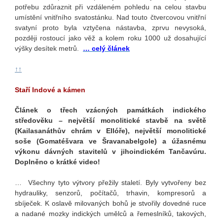
potřebu zdůraznit při vzdáleném pohledu na celou stavbu
umístění vnitřního svatostánku. Nad touto čtvercovou vnitřní
svatyní proto byla vztyčena nástavba, zprvu nevysoká,
později rostoucí jako věž a kolem roku 1000 už dosahující
výšky desítek metrů.
… celý článek
↑↑
Staří Indové a kámen
Článek o třech vzácných památkách indického
středověku – největší monolitické stavbě na světě
(Kailasanáthův chrám v Ellóře), největší monolitické
soše (Gomatéšvara ve Šravanabelgole) a úžasnému
výkonu dávných stavitelů v jihoindickém Tančavúru.
Doplněno o krátké video!
… Všechny
tyto výtvory přežily staletí. Byly vytvořeny bez
hydrauliky, senzorů, počítačů, trhavin, kompresorů a
sbíječek. K oslavě milovaných bohů je stvořily dovedné ruce
a nadané mozky indických umělců a řemeslníků, takových,