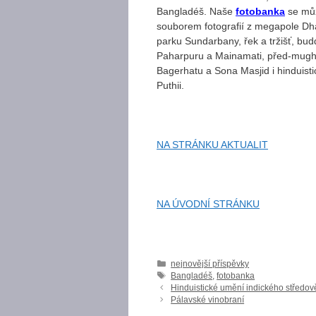
Bangladéš. Naše
fotobanka
se můž
souborem fotografií z megapole Dhá
parku Sundarbany, řek a tržišť, budd
Paharpuru a Mainamati, před-mugh
Bagerhatu a Sona Masjid i hinduist
Puthii.
NA STRÁNKU AKTUALIT
NA ÚVODNÍ STRÁNKU
Rubriky
nejnovější příspěvky
Štítky
Bangladéš
,
fotobanka
Hinduistické umění indického středov
Pálavské vinobraní