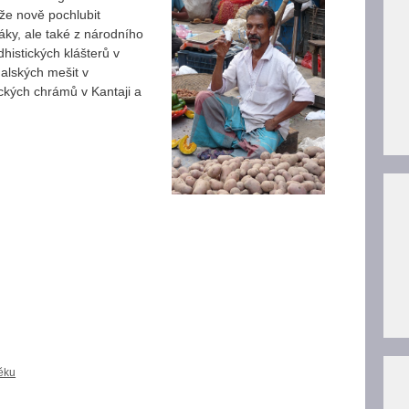
e nově pochlubit
ky, ale také z národního
histických klášterů v
alských mešit v
ických chrámů v Kantaji a
ěku