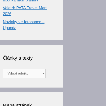
exotika naší planety
Veletrh PATA Travel Mart
2026
Novinky ve fotobance –
Uganda
Články a texty
Články
a
texty
Mapa stránek