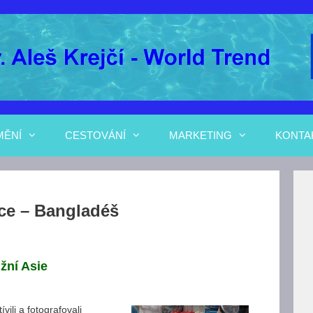
MĚNÍ
CESTOVÁNÍ
MARKETING
KONTA
ce – Bangladéš
ižní Asie
vili a fotografovali