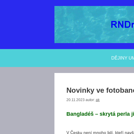
Přeskočit
na
obsah
DĚJINY U
Novinky ve fotoban
20.11.2023
autor:
ak
Bangladéš – skrytá perla j
V Česku není mnoho lidí, kteří navští