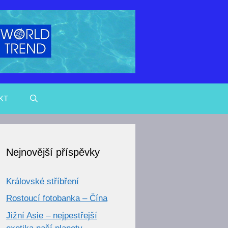
KT
Nejnovější příspěvky
Královské stříbření
Rostoucí fotobanka – Čína
Jižní Asie – nejpestřejší