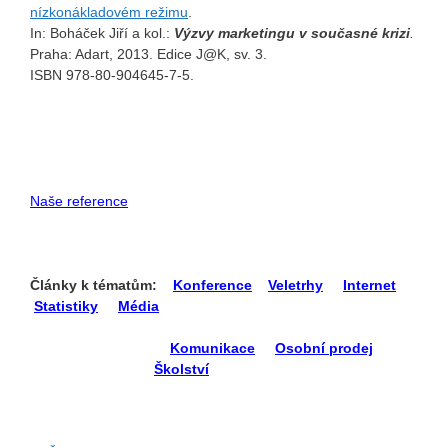
nízkonákladovém režimu
.
In: Boháček Jiří a kol.:
Výzvy marketingu v současné krizi
.
Praha: Adart, 2013. Edice J@K, sv. 3.
ISBN 978-80-904645-7-5.
Naše reference
Články k tématům:
Konference
Veletrhy
Internet
Statistiky
Média
Komunikace
Osobní prodej
Školství