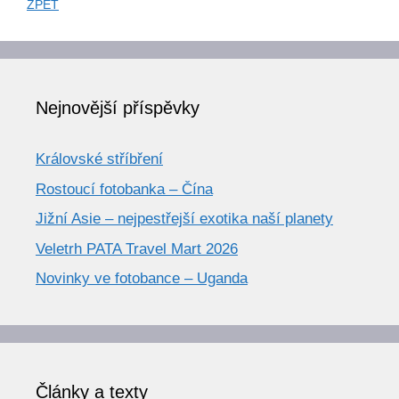
ZPĚT
Nejnovější příspěvky
Královské stříbření
Rostoucí fotobanka – Čína
Jižní Asie – nejpestřejší exotika naší planety
Veletrh PATA Travel Mart 2026
Novinky ve fotobance – Uganda
Články a texty