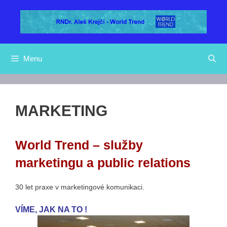
Přeskočit
na
obsah
Menu
MARKETING
World Trend – služby
marketingu a public relations
30 let praxe v marketingové komunikaci.
VÍME, JAK NA TO !