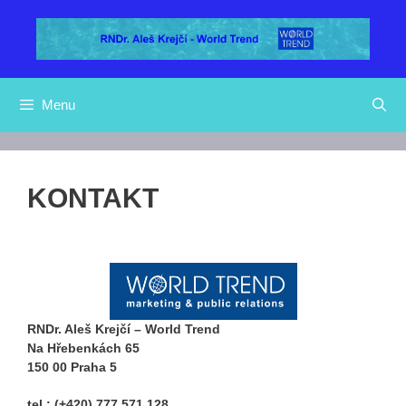
Přeskočit
na
obsah
Menu
KONTAKT
RNDr. Aleš Krejčí – World Trend
Na Hřebenkách 65
150 00 Praha 5
tel.: (+420) 777 571 128