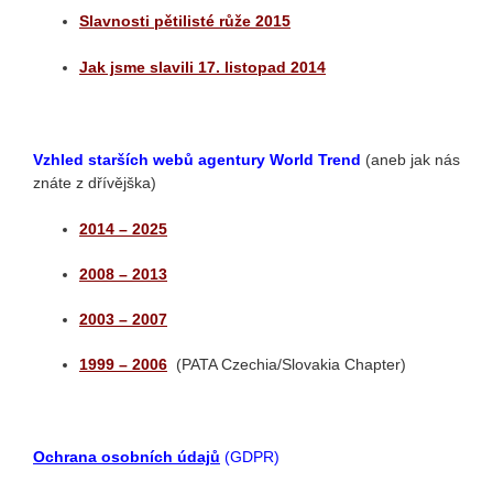
Slavnosti pětilisté růže 2015
Jak jsme slavili 17. listopad 2014
Vzhled starších webů agentury World Trend
(aneb jak nás
znáte z dřívějška)
2014 – 2025
2008 – 2013
2003 – 2007
1999 – 2006
(PATA Czechia/Slovakia Chapter)
Ochrana osobních údajů
(GDPR)