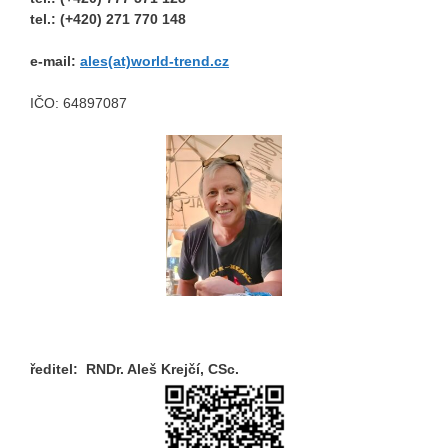
tel.: (+420) 271 770 148
e-mail:
ales(at)world-trend.cz
IČO: 64897087
ředitel: RNDr. Aleš Krejčí, CSc.