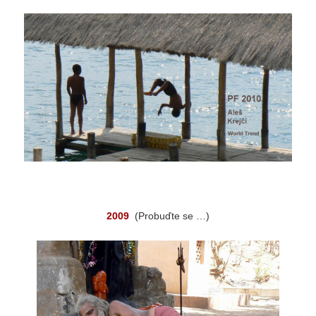
2009
(Probuďte se …)