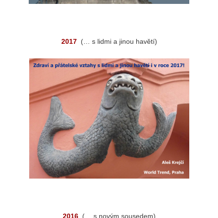
2017
(… s lidmi a jinou havětí)
2016
(… s novým sousedem)