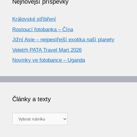
Nejnovější příspěvky
Královské stříbření
Rostoucí fotobanka – Čína
Jižní Asie – nejpestřejší exotika naší planety
Veletrh PATA Travel Mart 2026
Novinky ve fotobance – Uganda
Články a texty
Články
a
texty