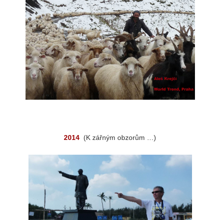
2014
(K zářným obzorům …)