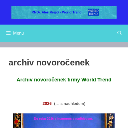
Přeskočit
na
obsah
Menu
archiv novoročenek
Archiv novoročenek firmy World Trend
2026
(… s nadhledem)