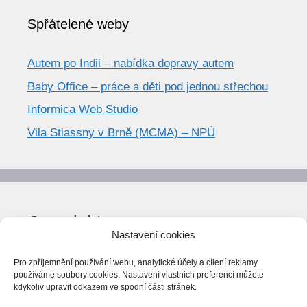
Spřátelené weby
Autem po Indii – nabídka dopravy autem
Baby Office – práce a děti pod jednou střechou
Informica Web Studio
Vila Stiassny v Brně (MCMA) – NPÚ
Copyright
Nastavení cookies
© World Trend 2014-2026
Pro zpříjemnění používání webu, analytické účely a cílení reklamy
Všechna práva vyhrazena.
používáme soubory cookies. Nastavení vlastních preferencí můžete
kdykoliv upravit odkazem ve spodní části stránek.
CC BY-NC 4.0