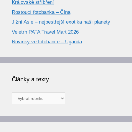
Královské stříbření
Rostoucí fotobanka – Čína
Jižní Asie – nejpestřejší exotika naší planety
Veletrh PATA Travel Mart 2026
Novinky ve fotobance – Uganda
Články a texty
Články
a
texty