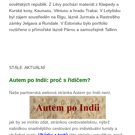
sovětských republik. Z Litvy pochází materiál z Klaipedy a
Kurské kosy, Kaunasu, Vilniusu a hradu Trakai. V Lotyšsku
byl zájem soustředěn na Rigu, lázně Jurmala a Rastrelliho
zámky Jelgava a Rundale. V Estonsku bylo portfolio
rozšířeno o přímořské lázně Pärnu a samozřejmě Tallinn.
STÁLE AKTUÁLNÍ
Autem po Indii: proč s řidičem?
Naše partnerská webová stránka Autem po Indii není,
jak by se mohlo zdát, stránkou cestovatelskou, nýbrž
nabídkou snadnějšího cestování pro individuální turisty a
služební cesty.
Ukázka z textů
této stránky vysvětluje, proč