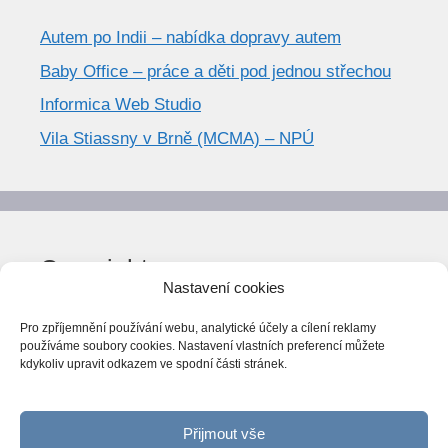
Autem po Indii – nabídka dopravy autem
Baby Office – práce a děti pod jednou střechou
Informica Web Studio
Vila Stiassny v Brně (MCMA) – NPÚ
Copyright
Nastavení cookies
© World Trend 2014-2026
Pro zpříjemnění používání webu, analytické účely a cílení reklamy
Všechna práva vyhrazena.
používáme soubory cookies. Nastavení vlastních preferencí můžete
kdykoliv upravit odkazem ve spodní části stránek.
CC BY-NC 4.0
Webarchiv
ováno Národní knihovnou ČR
Přijmout vše