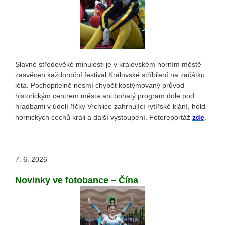
Slavné středověké minulosti je v královském horním městě
zasvěcen každoroční festival Královské stříbření na začátku
léta. Pochopitelně nesmí chybět kostýmovaný průvod
historickým centrem města ani bohatý program dole pod
hradbami v údolí říčky Vrchlice zahrnující rytířské klání, hold
hornických cechů králi a další vystoupení. Fotoreportáž
zde
.
7. 6. 2026
Novinky ve fotobance – Čína