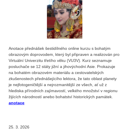
Anotace přednášek šestidílného online kurzu s bohatým
obrazovým doprovodem, který byl připraven a realizován pro
Virtuální Univerzitu třetího věku (VU3V). Kurz seznamuje
posluchače se 12 státy jižní a jihovýchodní Asie. Prokazuje
na bohatém obrazovém materiálu a cestovatelských
zkušenostech přednášejícího lektora, že tato oblast planety
je nejfotogeničtější a nejrozmanitější ze všech, ať už z
hlediska přírodních zajímavostí, velkého množství v regionu
žijících národností anebo bohatství historických památek.
anotace
25. 3. 2026