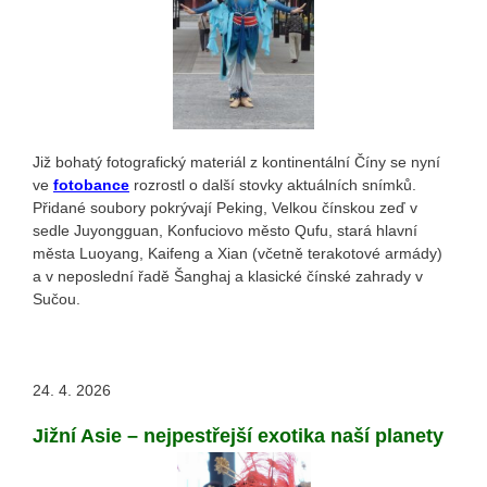
Již bohatý fotografický materiál z kontinentální Číny se nyní
ve
fotobance
rozrostl o další stovky aktuálních snímků.
Přidané soubory pokrývají Peking, Velkou čínskou zeď v
sedle Juyongguan, Konfuciovo město Qufu, stará hlavní
města Luoyang, Kaifeng a Xian (včetně terakotové armády)
a v neposlední řadě Šanghaj a klasické čínské zahrady v
Sučou.
24. 4. 2026
Jižní Asie – nejpestřejší exotika naší planety