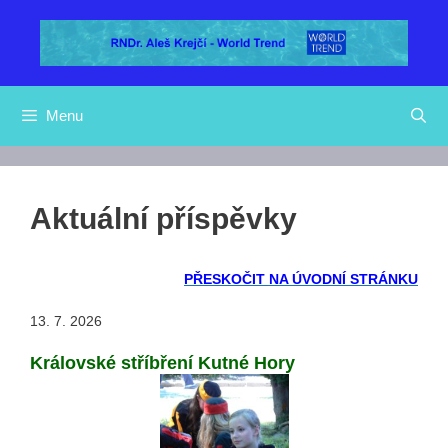
Přeskočit
na
obsah
Menu
Aktuální příspěvky
PŘESKOČIT NA ÚVODNÍ STRÁNKU
13. 7. 2026
Královské stříbření Kutné Hory