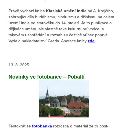
Právě vychází kniha
Klasické umění Indie
od A. Krejčího,
zahrnující díla buddhismu, hinduismu a džinismu na celém
území Indie od starověku do 14. století. Je to publikace o
dějinách umění, ale vlastně také kulturní průvodce. V
takovém uspořádání a rozsahu v češtině vůbec poprvé.
Vydalo nakladatelství Grada. Anotace knihy
zde
.
13. 8. 2025
Novinky ve fotobance – Pobaltí
Tentokrát se
fotobanka
rozrostla o materiál ze tří post-