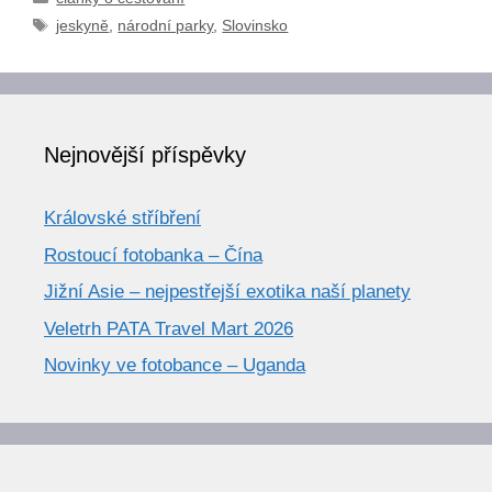
Štítky
jeskyně
,
národní parky
,
Slovinsko
Nejnovější příspěvky
Královské stříbření
Rostoucí fotobanka – Čína
Jižní Asie – nejpestřejší exotika naší planety
Veletrh PATA Travel Mart 2026
Novinky ve fotobance – Uganda