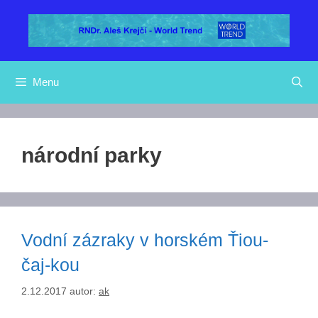
Přeskočit
na
obsah
Menu
národní parky
Vodní zázraky v horském Ťiou-
čaj-kou
2.12.2017
autor:
ak