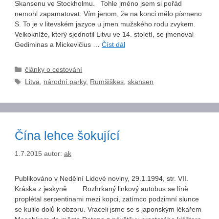
Skansenu ve Stockholmu. Tohle jméno jsem si pořád
nemohl zapamatovat. Vím jenom, že na konci mělo písmeno
S. To je v litevském jazyce u jmen mužského rodu zvykem.
Velkokníže, který sjednotil Litvu ve 14. století, se jmenoval
Gediminas a Mickevičius …
Číst dál
Rubriky
články o cestování
Štítky
Litva
,
národní parky
,
Rumšiškes
,
skansen
Čína lehce šokující
1.7.2015
autor:
ak
Publikováno v Nedělní Lidové noviny, 29.1.1994, str. VII.
Kráska z jeskyně Rozhrkaný linkový autobus se líně
proplétal serpentinami mezi kopci, zatímco podzimní slunce
se kulilo dolů k obzoru. Vraceli jsme se s japonským lékařem