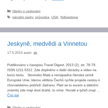
Rubriky
články o cestování
Štítky
národní parky
,
průvodce
,
USA
,
Yellowstone
Jeskyně, medvědi a Vinnetou
17.5.2014
autor:
ak
Publikováno v časopisu Travel Digest, 2013 (2), str. 78-79.
ISSN 1211-5312. Zde doplněno o další obrázky a video na
konci textu. Slovinsko Malá a nenápadná členská země
Evropské Unie, kterou většina Čechů rychle projede cestou k
chorvatskému pobřeží Jadranu. Platí se tu eurem a dálniční
známky zde mají dost drahé, to víme. Horalé a lyžaři znají …
Číst dál
Rubriky
články o cestování