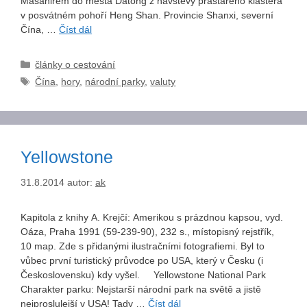
Masahirem do města Datong z návštěvy prastarého kláštera
v posvátném pohoří Heng Shan. Provincie Shanxi, severní
Čína, …
Číst dál
Rubriky
články o cestování
Štítky
Čína
,
hory
,
národní parky
,
valuty
Yellowstone
31.8.2014
autor:
ak
Kapitola z knihy A. Krejčí: Amerikou s prázdnou kapsou, vyd.
Oáza, Praha 1991 (59-239-90), 232 s., místopisný rejstřík,
10 map. Zde s přidanými ilustračními fotografiemi. Byl to
vůbec první turistický průvodce po USA, který v Česku (i
Československu) kdy vyšel. Yellowstone National Park
Charakter parku: Nejstarší národní park na světě a jistě
nejproslulejší v USA! Tady …
Číst dál