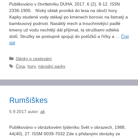
Publikováno v čtvrtletníku DUHA, 2017, 6 (2), 8-12. ISSN
2336-1905. Nízký oblak proniká do lesa na úbočí hory.
Kapky studené vody stékají po kmenech borovic na listnatý a
bambusový podrost. Nasáklý mech a trouchnivějící padlé
kmeny už vodu nechtějí dál přijímat, ta stružkami odtéká
dolů. Stružky se postupně spojují do potůčků a říčky a …
Číst
dál
Rubriky
články o cestování
Štítky
Čína
,
hory
,
národní parky
Rumšiškes
5.9.2017
autor:
ak
Publikováno v obrázkovém týdeníku Svět v obrazech, 1988,
44(40), 27. ISSM 0039-7032 Zde s přidanými obrázky ze