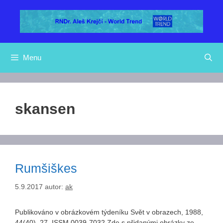
Přeskočit
na
obsah
Menu
skansen
Rumšiškes
5.9.2017
autor:
ak
Publikováno v obrázkovém týdeníku Svět v obrazech, 1988,
44(40), 27. ISSM 0039-7032 Zde s přidanými obrázky ze