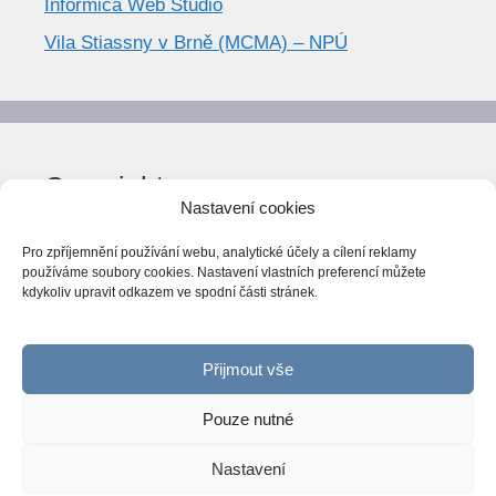
Informica Web Studio
Vila Stiassny v Brně (MCMA) – NPÚ
Copyright
Nastavení cookies
© World Trend 2014-2026
Pro zpříjemnění používání webu, analytické účely a cílení reklamy
Všechna práva vyhrazena.
používáme soubory cookies. Nastavení vlastních preferencí můžete
kdykoliv upravit odkazem ve spodní části stránek.
CC BY-NC 4.0
Webarchiv
ováno Národní knihovnou ČR
Přijmout vše
Pouze nutné
Nastavení