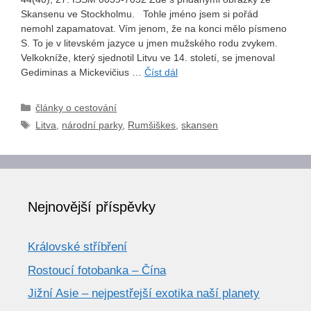
Skansenu ve Stockholmu. Tohle jméno jsem si pořád
nemohl zapamatovat. Vím jenom, že na konci mělo písmeno
S. To je v litevském jazyce u jmen mužského rodu zvykem.
Velkokníže, který sjednotil Litvu ve 14. století, se jmenoval
Gediminas a Mickevičius …
Číst dál
Rubriky
články o cestování
Štítky
Litva
,
národní parky
,
Rumšiškes
,
skansen
Nejnovější příspěvky
Královské stříbření
Rostoucí fotobanka – Čína
Jižní Asie – nejpestřejší exotika naší planety