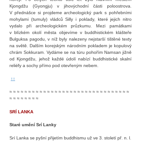
Kjongdžu (Gyongju) v jihovýchodní části poloostrova.
V přednášce si projdeme archeologický park s pohřebními
mohylami (tumuly) vládců Silly i poklady, které jejich nitro
vydalo při archeologickém průzkumu. Mezi památkami
v blízkém okolí města objevíme v buddhistickém klášteře
Bulguksa pagodu, v níž byly nalezeny nejstarší tištěné texty
na světě. Dalším korejským národním pokladem je kopulový
chrám Sokkuram. Vydáme se na túru pohořím Namsan jižně
od Kjongdžu, jehož každé údolí nabízí buddhistické skalní
reliéfy a sochy přímo pod otevřeným nebem.
↑↑
≈ ≈ ≈ ≈ ≈ ≈ ≈ ≈ ≈ ≈ ≈ ≈ ≈ ≈ ≈ ≈ ≈ ≈ ≈ ≈ ≈ ≈ ≈ ≈ ≈ ≈ ≈ ≈ ≈ ≈ ≈ ≈
≈ ≈ ≈ ≈ ≈ ≈ ≈ ≈
SRÍ LANKA
Staré umění Srí Lanky
Srí Lanka se pyšní přijetím buddhismu už ve 3. století př. n. l.