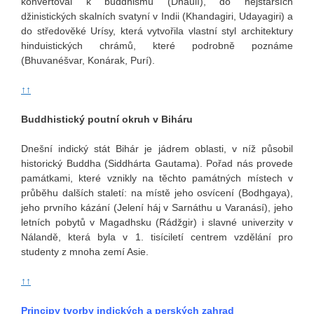
konvertoval k buddhismu (Dhaulí), do nejstarších
džinistických skalních svatyní v Indii (Khandagiri, Udayagiri) a
do středověké Urísy, která vytvořila vlastní styl architektury
hinduistických chrámů, které podrobně poznáme
(Bhuvanéšvar, Konárak, Purí).
↑↑
Buddhistický poutní okruh v Biháru
Dnešní indický stát Bihár je jádrem oblasti, v níž působil
historický Buddha (Siddhárta Gautama). Pořad nás provede
památkami, které vznikly na těchto památných místech v
průběhu dalších staletí: na místě jeho osvícení (Bodhgaya),
jeho prvního kázání (Jelení háj v Sarnáthu u Varanásí), jeho
letních pobytů v Magadhsku (Rádžgir) i slavné univerzity v
Nálandě, která byla v 1. tisíciletí centrem vzdělání pro
studenty z mnoha zemí Asie.
↑↑
Principy tvorby indických a perských zahrad