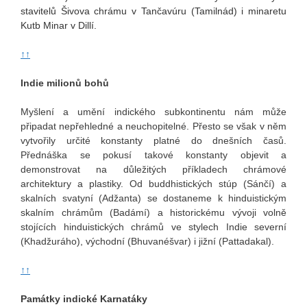
stavitelů Šivova chrámu v Tančavúru (Tamilnád) i minaretu
Kutb Minar v Dillí.
↑↑
Indie milionů bohů
Myšlení a umění indického subkontinentu nám může
připadat nepřehledné a neuchopitelné. Přesto se však v něm
vytvořily určité konstanty platné do dnešních časů.
Přednáška se pokusí takové konstanty objevit a
demonstrovat na důležitých příkladech chrámové
architektury a plastiky. Od buddhistických stúp (Sánčí) a
skalních svatyní (Adžanta) se dostaneme k hinduistickým
skalním chrámům (Badámí) a historickému vývoji volně
stojících hinduistických chrámů ve stylech Indie severní
(Khadžuráho), východní (Bhuvanéšvar) i jižní (Pattadakal).
↑↑
Památky indické Karnatáky