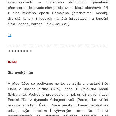
videoukázkách za hudebního doprovodu gamelanu
přeneseme do divadelních představení, která obsahově těží
z hinduistického eposu Rámajána (představení Kecak),
dvorské kultury i lidových námětů (představení a taneční
čísla Legong, Barong, Telek, Jauk aj.).
↑↑
≈ ≈ ≈ ≈ ≈ ≈ ≈ ≈ ≈ ≈ ≈ ≈ ≈ ≈ ≈ ≈ ≈ ≈ ≈ ≈ ≈ ≈ ≈ ≈ ≈ ≈ ≈ ≈ ≈ ≈ ≈ ≈
≈ ≈ ≈ ≈ ≈ ≈ ≈ ≈
IRÁN
Starověký Irán
V přednášce se podíváme na to, co zbylo z prastaré říše
Elam v úrodné nížině (Súsy) nebo z království Médů
(Ekbatana). Podrobně prostudujeme, jak uměli stavět vládci
Perské říše z dynastie Achajmenovců (Persepolis), věční
rivalové antických Řeků. Práce perských kameníků dodnes
udivují svým fortelem i výtvarným citem. Na dědictví