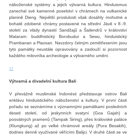
náboženské systémy a jejich výtvarná kultura. Hinduismus
zanechal své kamenné poselství v chrámech na vulkanické
planině Dieng. Největší proslulosti však dosáhly mohutné a
bohatě zdobené chrámy postavené na střední Jávě v 8.-9.
století za vlády dynastií Sandžajů a Šailendrů v království
Mataram: buddhistický Borobudur a Sewu, hinduistický
Prambanan a Plaosan. Navzdory četným zemětřesením jsou
tyto památky neustále opravovány a zaslouží si pozornost
každého milovníka archeologie a výtvarného umění.
↑↑
Výtvarná a divadelní kultura Bali
V převážně muslimské Indonésii představuje ostrov Bali
enklávu hinduistického náboženství a kultury. V první části
pořadu se seznámíme s významnými památkami posledních
deseti století, od jeskynních svatyní (Goa Gajah) a
posvátných pramenů (Tampak Siring), přes královské paláce
(Klungkung) až po velké chrámové areály (Pura Besakih),
dodnes denně využívané věřícími Balijci. V druhé části se ve