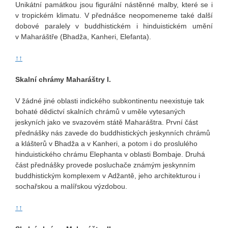
Unikátní památkou jsou figurální nástěnné malby, které se i
v tropickém klimatu. V přednášce neopomeneme také další
dobové paralely v buddhistickém i hinduistickém umění
v Maharáštře (Bhadža, Kanheri, Elefanta).
↑↑
Skalní chrámy Maharáštry I.
V žádné jiné oblasti indického subkontinentu neexistuje tak
bohaté dědictví skalních chrámů v uměle vytesaných
jeskyních jako ve svazovém státě Maharáštra. První část
přednášky nás zavede do buddhistických jeskynních chrámů
a klášterů v Bhadža a v Kanheri, a potom i do proslulého
hinduistického chrámu Elephanta v oblasti Bombaje. Druhá
část přednášky provede posluchače známým jeskynním
buddhistickým komplexem v Adžantě, jeho architekturou i
sochařskou a malířskou výzdobou.
↑↑