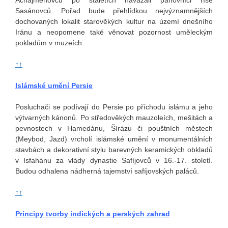
Achajmenovců po staletích navázali panovníci říše
Sasánovců. Pořad bude přehlídkou nejvýznamnějších
dochovaných lokalit starověkých kultur na území dnešního
Iránu a neopomene také věnovat pozornost uměleckým
pokladům v muzeích.
↑↑
Islámské umění Persie
Posluchači se podívají do Persie po příchodu islámu a jeho
výtvarných kánonů. Po středověkých mauzoleích, mešitách a
pevnostech v Hamedánu, Šírázu či pouštních městech
(Meybod, Jazd) vrcholí islámské umění v monumentálních
stavbách a dekorativní stylu barevných keramických obkladů
v Isfahánu za vlády dynastie Safíjovců v 16.-17. století.
Budou odhalena nádherná tajemství safíjovských paláců.
↑↑
Principy tvorby indických a perských zahrad