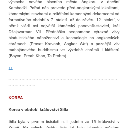
výstavba nového hlavního města Angkoru v dnešní
Kambodži. Pořad nás provede před-angkorskými lokalitami,
khmerskými stavbami a reliéfními kamennými dekoracemi od
formativního období v 7. století až do závěru 12. století, v
němž vládl asi největší khmérský panovník-stavitel, král
Džajavarman VII. Přednáška neopomene výrazné vlivy
hinduistického náboženství a kosmologie na angkorských
chrámech (Prasat Kravanh, Angkor Wat) a pozdější vliv
mahajánového buddhismu ve výzdobě chrámů i klášterů
(Bayon, Preah Khan, Ta Prohm).
↑↑
≈ ≈ ≈ ≈ ≈ ≈ ≈ ≈ ≈ ≈ ≈ ≈ ≈ ≈ ≈ ≈ ≈ ≈ ≈ ≈ ≈ ≈ ≈ ≈ ≈ ≈ ≈ ≈ ≈ ≈ ≈ ≈
≈ ≈ ≈ ≈ ≈ ≈ ≈ ≈
KOREA
Korea v období království Silla
Silla byla v prvním tisíciletí n. l. jedním ze Tří království v
Koreji. Po celých těchto tisíc let bylo hlavním městem