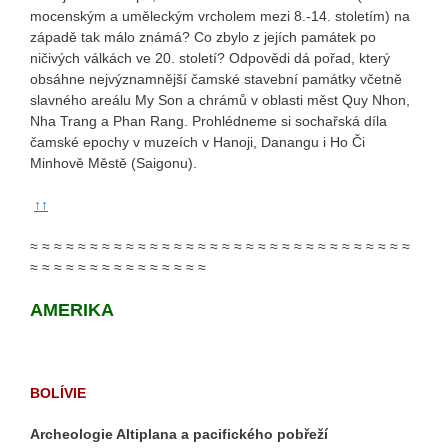
mocenským a uměleckým vrcholem mezi 8.-14. stoletím) na
západě tak málo známá? Co zbylo z jejích památek po
ničivých válkách ve 20. století? Odpovědi dá pořad, který
obsáhne nejvýznamnější čamské stavební památky včetně
slavného areálu My Son a chrámů v oblasti měst Quy Nhon,
Nha Trang a Phan Rang. Prohlédneme si sochařská díla
čamské epochy v muzeích v Hanoji, Danangu i Ho Či
Minhově Městě (Saigonu).
↑↑
≈ ≈ ≈ ≈ ≈ ≈ ≈ ≈ ≈ ≈ ≈ ≈ ≈ ≈ ≈ ≈ ≈ ≈ ≈ ≈ ≈ ≈ ≈ ≈ ≈ ≈ ≈ ≈ ≈ ≈ ≈ ≈
≈ ≈ ≈ ≈ ≈ ≈ ≈ ≈ ≈ ≈ ≈ ≈ ≈ ≈ ≈
AMERIKA
BOLÍVIE
Archeologie Altiplana a pacifického pobřeží