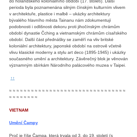
do holandského koloniálního období (17. století). Další
perioda byla poznamenána silným čínským kulturním vlivem
v architektuře, plastice i malbě – ukázky architektury
bývalého hlavního města Tainanu nám zdokumentují
podobnosti i odlišnosti dekoru proti jihočínským chrámům
období dynastie Čching a vietnamským chrámům císařského
období. Další část přednášky se zaměří na vliv britské
koloniální architektury, japonské období na ostrově včetně
vlivu klasické moderny a stylu art deco (1895-1945) i ukázky
současného umění a architektury. Závěrečný blok je věnován
významným sbírkám Národního palácového muzea v Taipei.
↑↑
≈ ≈ ≈ ≈ ≈ ≈ ≈ ≈ ≈ ≈ ≈ ≈ ≈ ≈ ≈ ≈ ≈ ≈ ≈ ≈ ≈ ≈ ≈ ≈ ≈ ≈ ≈ ≈ ≈ ≈ ≈ ≈
≈ ≈ ≈ ≈ ≈ ≈ ≈ ≈
VIETNAM
Umění Čampy
Proč je říše Čampa, která trvala od 3. do 19. století (s