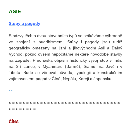
ASIE
Stúpy a pagody
S názvy těchto dvou stavebních typů se setkáváme výhradně
ve spojení s buddhismem. Stúpy i pagody jsou tudíž
geograficky omezeny na jižní a jihovýchodní Asii a Dálný
Východ, pokud ovšem nepočítáme některé novodobé stavby
na Západě. Přednáška objasní historický vývoj stúp v Indii,
na Srí Lance, v Myanmaru (Barmě), Siamu, na Jávě i v
Tibetu. Bude se věnovat původu, typologii a konstrukčním
zajímavostem pagod v Číně, Nepálu, Koreji a Japonsku.
↑↑
≈ ≈ ≈ ≈ ≈ ≈ ≈ ≈ ≈ ≈ ≈ ≈ ≈ ≈ ≈ ≈ ≈ ≈ ≈ ≈ ≈ ≈ ≈ ≈ ≈ ≈ ≈ ≈ ≈ ≈ ≈ ≈
≈ ≈ ≈ ≈ ≈ ≈ ≈ ≈
ČÍNA