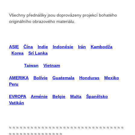
Všechny přednášky jsou doprovázeny projekcí bohatého
originálního obrazového materiálu.
ASIE
Čína
Indie
Indonésie
Irán
Kambodža
Korea
Srí Lanka
Taiwan
Vietnam
AMERIKA
Bolívie
Guatemala
Honduras
Mexiko
Peru
EVROPA
Arménie
Belgie
Malta
Španělsko
Vatikán
≈ ≈ ≈ ≈ ≈ ≈ ≈ ≈ ≈ ≈ ≈ ≈ ≈ ≈ ≈ ≈ ≈ ≈ ≈ ≈ ≈ ≈ ≈ ≈ ≈ ≈ ≈ ≈ ≈ ≈ ≈ ≈
≈ ≈ ≈ ≈ ≈ ≈ ≈ ≈ ≈ ≈ ≈ ≈ ≈ ≈ ≈