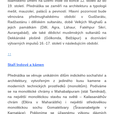
islámského umění na území Indie od konce 12. století až do
19. století. Přednáška se zaměří na architekturu a typologii
mešit, mauzoleí, paláců a pevností. Hlavní pozornost bude
věnována předmughalskému období v Gudžarátu,
Radžastánu i dillíském sultanátu, době Velkých Mughalů a
jejich památkám (Dillí, Agra, Láhaur, Fatéhpur Sikrí,
Aurangabád), ale také dědictví muslimských sultanátů na
Dekkánské plošině (Gólkonda, Bidžápur) a doznívání
výtvarných impulsů 16.-17. století v následujícím období.
↑↑
Staří Indové a kámen
Přednáška se věnuje unikátním dílům indického sochařství a
architektury, vytvořeným z jediného kusu kamene a
moderních technických prostředků (monolitům). Podíváme
se na monolitické chrámy v Mahabalipuram (stát Tamilnád),
na největší monolitickou stavbu na světě – Kailasanáthův
chrám (Ellóra v Maharáštře) i největší středověkou
monolitickou sochu Gomatéšvary (Šravanabelgole v
Karnatáce). Pokloníme se úžasnému výkonu dávných