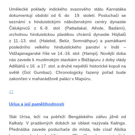
Umělecké poklady indického svazového státu Karnatáka
dokumentují období od 6. do 19. století. Posluchači se
seznámí s hinduistickými náboženskými centry dynastie
Čálukjovců z 6.-8. stol. (Pattadakal, Aihole, Badámí),
vrcholnou hinduistickou plastikou chrámů dynastie Hójšalů
z 11.-13. stol. (Halebid, Belúr, Somnáthpur) a památkami
posledního velkého hinduistického panství v Indii –
Vidžajanagarské říše ve 14.-16. stol. (Hampi). Novější doba
nás zavede k muslimským stavbám v Bidžápuru z doby vlády
Adilšáhů v 16. a 17. stol. a druhé největší historické kopuli na
světě (Gol Gumbaz). Chronologicky řazený pořad bude
zakončen v maharádžově paláci v Majsúru.
↑↑
Urísa a její pamětihodnosti
Stát Urísa, leží na pobřeží Bengálského zálivu jižně od
Kalkaty. V pradávných dobách se oblast nazývala Kalinga.
Přednáška zavede posluchače do místa, kde císař Ašóka