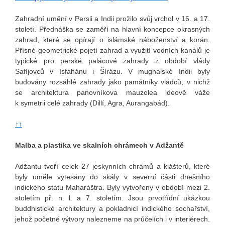
Zahradní umění v Persii a Indii prožilo svůj vrchol v 16. a 17.
století. Přednáška se zaměří na hlavní koncepce okrasných
zahrad, které se opírají o islámské náboženství a korán.
Přísné geometrické pojetí zahrad a využití vodních kanálů je
typické pro perské palácové zahrady z období vlády
Safíjovců v Isfahánu i Šírázu. V mughalské Indii byly
budovány rozsáhlé zahrady jako památníky vládců, v nichž
se architektura panovníkova mauzolea ideově váže
k symetrii celé zahrady (Dillí, Agra, Aurangabád).
↑↑
Malba a plastika ve skalních chrámech v Adžantě
Adžantu tvoří celek 27 jeskynních chrámů a klášterů, které
byly uměle vytesány do skály v severní části dnešního
indického státu Maharáštra. Byly vytvořeny v období mezi 2.
stoletím př. n. l. a 7. stoletím. Jsou prvotřídní ukázkou
buddhistické architektury a pokladnicí indického sochařství,
jehož početné výtvory nalezneme na průčelích i v interiérech.