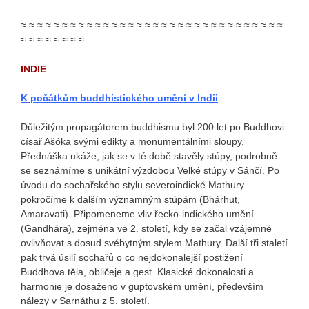
≈ ≈ ≈ ≈ ≈ ≈ ≈ ≈ ≈ ≈ ≈ ≈ ≈ ≈ ≈ ≈ ≈ ≈ ≈ ≈ ≈ ≈ ≈ ≈ ≈ ≈ ≈ ≈ ≈ ≈ ≈ ≈
≈ ≈ ≈ ≈ ≈ ≈ ≈ ≈
INDIE
K počátkům buddhistického umění v Indii
Důležitým propagátorem buddhismu byl 200 let po Buddhovi
císař Ašóka svými edikty a monumentálními sloupy.
Přednáška ukáže, jak se v té době stavěly stúpy, podrobně
se seznámíme s unikátní výzdobou Velké stúpy v Sánčí. Po
úvodu do sochařského stylu severoindické Mathury
pokročíme k dalším významným stúpám (Bhárhut,
Amaravati). Připomeneme vliv řecko-indického umění
(Gandhára), zejména ve 2. století, kdy se začal vzájemně
ovlivňovat s dosud svébytným stylem Mathury. Další tři staletí
pak trvá úsilí sochařů o co nejdokonalejší postižení
Buddhova těla, obličeje a gest. Klasické dokonalosti a
harmonie je dosaženo v guptovském umění, především
nálezy v Sarnáthu z 5. století.