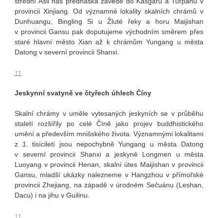
střední Asii nás přednáška zavede do Kašgaru a Turpanu v
provincii Xinjiang. Od významné lokality skalních chrámů v
Dunhuangu, Bingling Si u Žluté řeky a horu Maijishan
v provincii Gansu pak doputujeme východním směrem přes
staré hlavní město Xian až k chrámům Yungang u města
Datong v severní provincii Shanxi.
↑↑
Jeskynní svatyně ve čtyřech úhlech Číny
Skalní chrámy v uměle vytesaných jeskyních se v průběhu
staletí rozšířily po celé Číně jako projev buddhistického
umění a především mnišského života. Významnými lokalitami
z 1. tisíciletí jsou nepochybně Yungang u města Datong
v severní provincii Shanxi a jeskyně Longmen u města
Luoyang v provincii Henan, skalní útes Maijishan v provincii
Gansu, mladší ukázky nalezneme v Hangzhou v přímořské
provincii Zhejiang, na západě v úrodném Sečuánu (Leshan,
Dacu) i na jihu v Guilinu.
↑↑