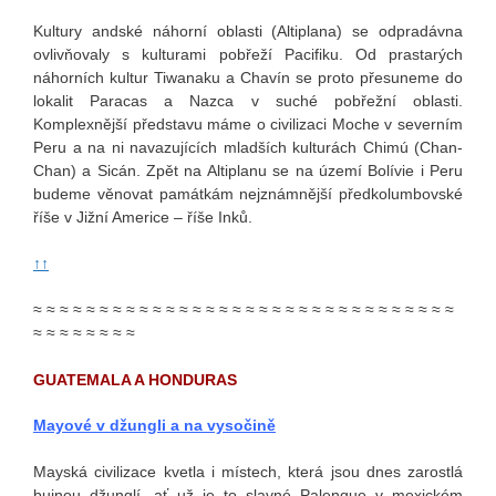
Kultury andské náhorní oblasti (Altiplana) se odpradávna
ovlivňovaly s kulturami pobřeží Pacifiku. Od prastarých
náhorních kultur Tiwanaku a Chavín se proto přesuneme do
lokalit Paracas a Nazca v suché pobřežní oblasti.
Komplexnější představu máme o civilizaci Moche v severním
Peru a na ni navazujících mladších kulturách Chimú (Chan-
Chan) a Sicán. Zpět na Altiplanu se na území Bolívie i Peru
budeme věnovat památkám nejznámnější předkolumbovské
říše v Jižní Americe – říše Inků.
↑↑
≈ ≈ ≈ ≈ ≈ ≈ ≈ ≈ ≈ ≈ ≈ ≈ ≈ ≈ ≈ ≈ ≈ ≈ ≈ ≈ ≈ ≈ ≈ ≈ ≈ ≈ ≈ ≈ ≈ ≈ ≈ ≈
≈ ≈ ≈ ≈ ≈ ≈ ≈ ≈
GUATEMALA A HONDURAS
Mayové v džungli a na vysočině
Mayská civilizace kvetla i místech, která jsou dnes zarostlá
bujnou džunglí, ať už je to slavné Palenque v mexickém