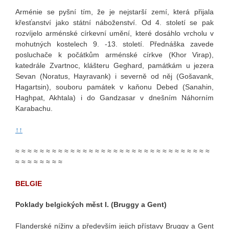
Arménie se pyšní tím, že je nejstarší zemí, která přijala
křesťanství jako státní náboženství. Od 4. století se pak
rozvíjelo arménské církevní umění, které dosáhlo vrcholu v
mohutných kostelech 9. -13. století. Přednáška zavede
posluchače k počátkům arménské církve (Khor Virap),
katedrále Zvartnoc, klášteru Geghard, památkám u jezera
Sevan (Noratus, Hayravank) i severně od něj (Gošavank,
Hagartsin), souboru památek v kaňonu Debed (Sanahin,
Haghpat, Akhtala) i do Gandzasar v dnešním Náhorním
Karabachu.
↑↑
≈ ≈ ≈ ≈ ≈ ≈ ≈ ≈ ≈ ≈ ≈ ≈ ≈ ≈ ≈ ≈ ≈ ≈ ≈ ≈ ≈ ≈ ≈ ≈ ≈ ≈ ≈ ≈ ≈ ≈ ≈ ≈
≈ ≈ ≈ ≈ ≈ ≈ ≈ ≈
BELGIE
Poklady belgických měst I. (Bruggy a Gent)
Flanderské nížiny a především jejich přístavy Bruggy a Gent