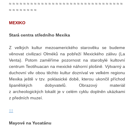
≈ ≈ ≈ ≈ ≈ ≈ ≈ ≈ ≈ ≈ ≈ ≈ ≈ ≈ ≈ ≈ ≈ ≈ ≈ ≈ ≈ ≈ ≈ ≈ ≈ ≈ ≈ ≈ ≈ ≈ ≈ ≈
≈ ≈ ≈ ≈ ≈ ≈ ≈ ≈
MEXIKO
Stará centra středního Mexika
Z velkých kultur mezoamerického starověku se budeme
věnovat civilizaci Olméků na pobřeží Mexického zálivu (La
Venta). Potom zaměříme pozornost na starobylé kultovní
centrum Teotihuacan na mexické náhorní plošině. Výtvarný a
duchovní vliv obou těchto kultur dozníval ve velkém regionu
Mexika ještě v tzv. poklasické době, kterou ukončil příchod
španělských dobyvatelů. Obrazový materiál
z archeologických lokalit je v celém cyklu doplněn ukázkami
z předních muzeí.
↑↑
Mayové na Yucatánu