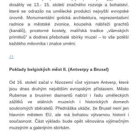
dosáhly ve 13.- 15. století značného rozvoje a bohatství,
které se odrazilo na umělecké produkci nejvyšší evropské
úrovně. Monumentální gotická architektura, reprezentativní
radnice a městské zvonice, kouzelná nábřeží grachtů
(kanálů), prostorné kostely, malířská tradice „vlámských
primitivů“ a dodnes přebohaté sbírky muzeí – to vše potěší
každého milovníka i znalce umění.
↑↑
Poklady belgických měst II. (Antverpy a Brusel)
Od 16. století začal v Nizozemí růst význam Antverp, které
jsou dnes druhým největším evropským přístavem. Město
Rubense a brusíren diamantů nabízí i řadu uměleckých
zážitků ve státních muzeích i historických domech
soukromých sběratelů. Přednáška ukáže, že Brusel není jen
hlavním městem EU, ale má bohatou výtvarnou historii i
současnost. Část výkladu bude opět věnována výjimečným
muzejním a galerijním sbírkám.