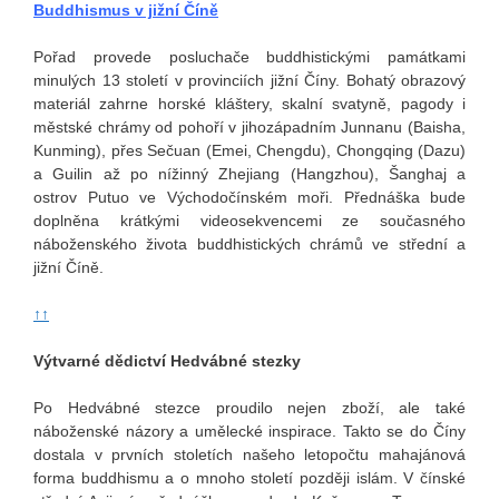
Buddhismus v jižní Číně
Pořad provede posluchače buddhistickými památkami
minulých 13 století v provinciích jižní Číny. Bohatý obrazový
materiál zahrne horské kláštery, skalní svatyně, pagody i
městské chrámy od pohoří v jihozápadním Junnanu (Baisha,
Kunming), přes Sečuan (Emei, Chengdu), Chongqing (Dazu)
a Guilin až po nížinný Zhejiang (Hangzhou), Šanghaj a
ostrov Putuo ve Východočínském moři. Přednáška bude
doplněna krátkými videosekvencemi ze současného
náboženského života buddhistických chrámů ve střední a
jižní Číně.
↑↑
Výtvarné dědictví Hedvábné stezky
Po Hedvábné stezce proudilo nejen zboží, ale také
náboženské názory a umělecké inspirace. Takto se do Číny
dostala v prvních stoletích našeho letopočtu mahajánová
forma buddhismu a o mnoho století později islám. V čínské