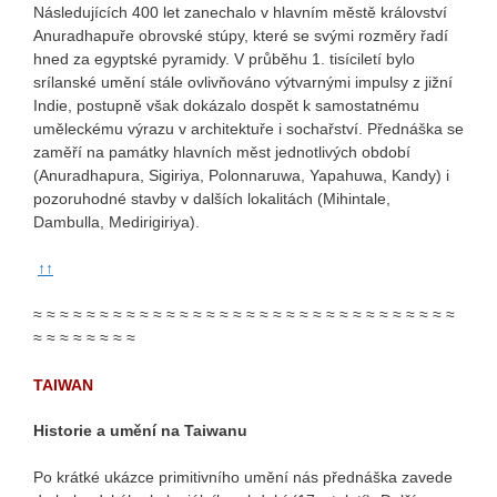
Následujících 400 let zanechalo v hlavním městě království
Anuradhapuře obrovské stúpy, které se svými rozměry řadí
hned za egyptské pyramidy. V průběhu 1. tisíciletí bylo
srílanské umění stále ovlivňováno výtvarnými impulsy z jižní
Indie, postupně však dokázalo dospět k samostatnému
uměleckému výrazu v architektuře i sochařství. Přednáška se
zaměří na památky hlavních měst jednotlivých období
(Anuradhapura, Sigiriya, Polonnaruwa, Yapahuwa, Kandy) i
pozoruhodné stavby v dalších lokalitách (Mihintale,
Dambulla, Medirigiriya).
↑↑
≈ ≈ ≈ ≈ ≈ ≈ ≈ ≈ ≈ ≈ ≈ ≈ ≈ ≈ ≈ ≈ ≈ ≈ ≈ ≈ ≈ ≈ ≈ ≈ ≈ ≈ ≈ ≈ ≈ ≈ ≈ ≈
≈ ≈ ≈ ≈ ≈ ≈ ≈ ≈
TAIWAN
Historie a umění na Taiwanu
Po krátké ukázce primitivního umění nás přednáška zavede