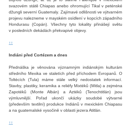
svazovém státě Chiapas anebo ohromující Tikal v peténské
džungli severní Guatemaly. Zajímavé odlišnosti ve výtvarném
projevu nalezneme v mayském osídlení v kopcích západního
Hondurasu (Copán). Všechny tyto lokality přinášejí světu
v posledních dekádách překvapivé objevy.
↑↑
Indiáni před Cortézem a dnes
Přednáška je věnována významným indiánským kulturám
středního Mexika ve staletích před příchodem Evropanů. O
Toltécích (Tula) máme stále velký nedostatek informací.
Stavby, plastiky, keramika a reliéfy Mixtéků (Mitla) a zejména
Zapotéků (Monte Albán) a Aztéků (Tenochtitlán) jsou
výmluvnější. Pořad ukončí ukázky soudobé výtvarné
(především textilní) produkce Indiánů v mexickém Chiapasu
a na guatemalské vysočině v oblasti jezera Atitlán.
↑↑