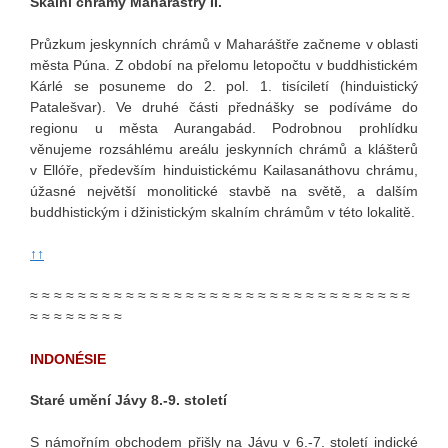
Skalní chrámy Maharáštry II.
Průzkum jeskynních chrámů v Maharáštře začneme v oblasti
města Púna. Z období na přelomu letopočtu v buddhistickém
Kárlé se posuneme do 2. pol. 1. tisíciletí (hinduistický
Patalešvar). Ve druhé části přednášky se podíváme do
regionu u města Aurangabád. Podrobnou prohlídku
věnujeme rozsáhlému areálu jeskynních chrámů a klášterů
v Ellóře, především hinduistickému Kailasanáthovu chrámu,
úžasné největší monolitické stavbě na světě, a dalším
buddhistickým i džinistickým skalním chrámům v této lokalitě.
↑↑
≈ ≈ ≈ ≈ ≈ ≈ ≈ ≈ ≈ ≈ ≈ ≈ ≈ ≈ ≈ ≈ ≈ ≈ ≈ ≈ ≈ ≈ ≈ ≈ ≈ ≈ ≈ ≈ ≈ ≈ ≈ ≈
≈ ≈ ≈ ≈ ≈ ≈ ≈ ≈
INDONÉSIE
Staré umění Jávy 8.-9. století
S námořním obchodem přišly na Jávu v 6.-7. století indické