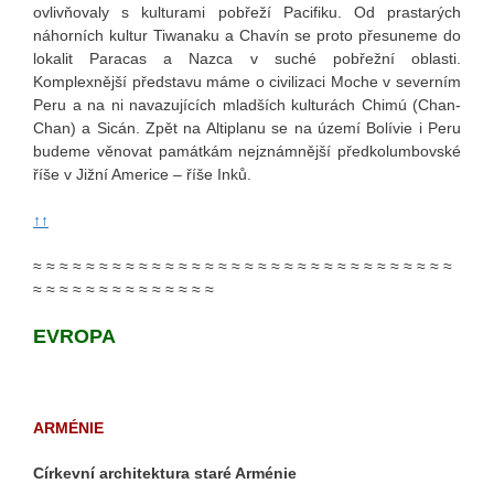
ovlivňovaly s kulturami pobřeží Pacifiku. Od prastarých
náhorních kultur Tiwanaku a Chavín se proto přesuneme do
lokalit Paracas a Nazca v suché pobřežní oblasti.
Komplexnější představu máme o civilizaci Moche v severním
Peru a na ni navazujících mladších kulturách Chimú (Chan-
Chan) a Sicán. Zpět na Altiplanu se na území Bolívie i Peru
budeme věnovat památkám nejznámnější předkolumbovské
říše v Jižní Americe – říše Inků.
↑↑
≈ ≈ ≈ ≈ ≈ ≈ ≈ ≈ ≈ ≈ ≈ ≈ ≈ ≈ ≈ ≈ ≈ ≈ ≈ ≈ ≈ ≈ ≈ ≈ ≈ ≈ ≈ ≈ ≈ ≈ ≈ ≈
≈ ≈ ≈ ≈ ≈ ≈ ≈ ≈ ≈ ≈ ≈ ≈ ≈ ≈
EVROPA
ARMÉNIE
Církevní architektura staré Arménie