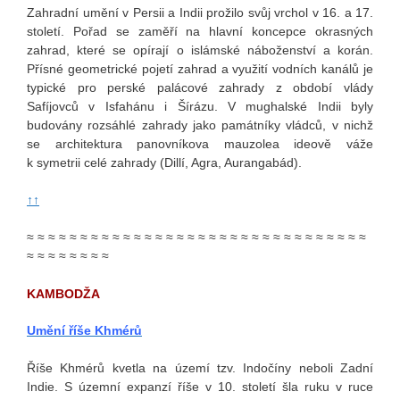
Zahradní umění v Persii a Indii prožilo svůj vrchol v 16. a 17.
století. Pořad se zaměří na hlavní koncepce okrasných
zahrad, které se opírají o islámské náboženství a korán.
Přísné geometrické pojetí zahrad a využití vodních kanálů je
typické pro perské palácové zahrady z období vlády
Safíjovců v Isfahánu i Šírázu. V mughalské Indii byly
budovány rozsáhlé zahrady jako památníky vládců, v nichž
se architektura panovníkova mauzolea ideově váže
k symetrii celé zahrady (Dillí, Agra, Aurangabád).
↑↑
≈ ≈ ≈ ≈ ≈ ≈ ≈ ≈ ≈ ≈ ≈ ≈ ≈ ≈ ≈ ≈ ≈ ≈ ≈ ≈ ≈ ≈ ≈ ≈ ≈ ≈ ≈ ≈ ≈ ≈ ≈ ≈
≈ ≈ ≈ ≈ ≈ ≈ ≈ ≈
KAMBODŽA
Umění říše Khmérů
Říše Khmérů kvetla na území tzv. Indočíny neboli Zadní
Indie. S územní expanzí říše v 10. století šla ruku v ruce