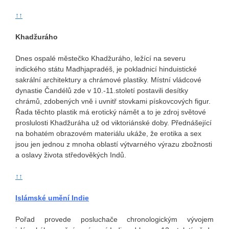
↑↑
Khadžuráho
Dnes ospalé městečko Khadžuráho, ležící na severu
indického státu Madhjapradéš, je pokladnicí hinduistické
sakrální architektury a chrámové plastiky. Místní vládcové
dynastie Čandélů zde v 10.-11.století postavili desítky
chrámů, zdobených vně i uvnitř stovkami pískovcových figur.
Řada těchto plastik má erotický námět a to je zdroj světové
proslulosti Khadžuráha už od viktoriánské doby. Přednášející
na bohatém obrazovém materiálu ukáže, že erotika a sex
jsou jen jednou z mnoha oblastí výtvarného výrazu zbožnosti
a oslavy života středověkých Indů.
↑↑
Islámské umění Indie
Pořad provede posluchače chronologickým vývojem