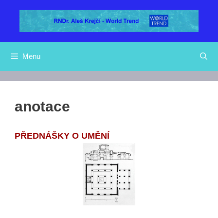
Přeskočit
na
obsah
Menu
anotace
PŘEDNÁŠKY O UMĚNÍ