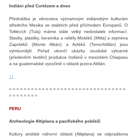
Indiáni před Cortézem a dnes
Přednáška je věnována významným indiánským kulturám
středního Mexika ve staletích před příchodem Evropanů. O
Toltécích (Tula) máme stále velký nedostatek informací.
Stavby, plastiky, keramika a reliéfy Mixtéků (Mitla) a zejména
Zapotéků (Monte Albán) a Aztéků (Tenochtitlán) jsou
výmluvnější. Pořad ukončí ukázky soudobé výtvarné
(především textilní) produkce Indiánů v mexickém Chiapasu
a na guatemalské vysočině v oblasti jezera Atitlán.
↑↑
≈ ≈ ≈ ≈ ≈ ≈ ≈ ≈ ≈ ≈ ≈ ≈ ≈ ≈ ≈ ≈ ≈ ≈ ≈ ≈ ≈ ≈ ≈ ≈ ≈ ≈ ≈ ≈ ≈ ≈ ≈ ≈
≈ ≈ ≈ ≈ ≈ ≈ ≈ ≈
PERU
Archeologie Altiplana a pacifického pobřeží
Kultury andské náhorní oblasti (Altiplana) se odpradávna