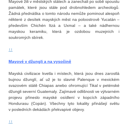
Mayové žili v městských státech a zanechali po sobě spoustu
památek, které jsou stále pod drobnohledem archeologů.
Žádná přednáška o tomto národu nemůže pominout alespoň
některé z desítek mayských měst na poloostrově Yucatán –
především Chichén Itzá a Uxmal – a také nádhernou
mayskou keramiku, která je ozdobou muzejních i
soukromých sbírek.
↑↑
Mayové v džungli a na vysočině
Mayská civilizace kvetla i místech, která jsou dnes zarostlá
bujnou džunglí, ať už je to slavné Palenque v mexickém
svazovém státě Chiapas anebo ohromující Tikal v peténské
džungli severní Guatemaly. Zajímavé odlišnosti ve výtvarném
projevu přineslo mayské osídlení v kopcích západního
Hondurasu (Copán). Všechny tyto lokality přinášejí světu
v posledních dekádách překvapivé objevy.
↑↑