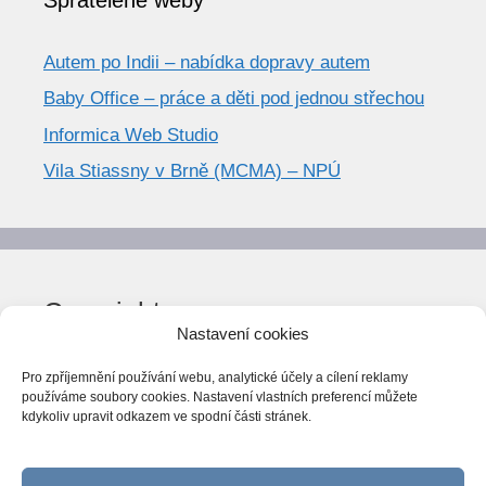
Autem po Indii – nabídka dopravy autem
Baby Office – práce a děti pod jednou střechou
Informica Web Studio
Vila Stiassny v Brně (MCMA) – NPÚ
Copyright
Nastavení cookies
© World Trend 2014-2026
Pro zpříjemnění používání webu, analytické účely a cílení reklamy
Všechna práva vyhrazena.
používáme soubory cookies. Nastavení vlastních preferencí můžete
kdykoliv upravit odkazem ve spodní části stránek.
CC BY-NC 4.0