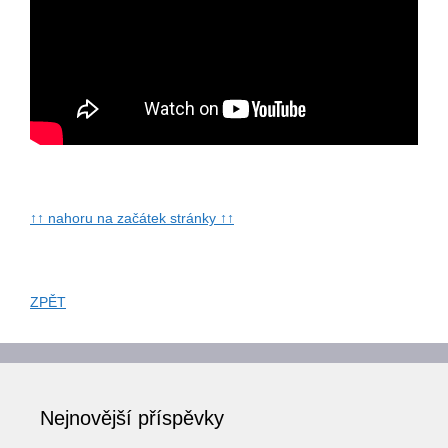
↑↑ nahoru na začátek stránky ↑↑
ZPĚT
Nejnovější příspěvky