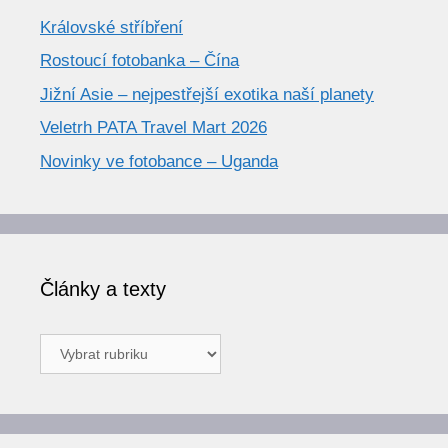
Královské stříbření
Rostoucí fotobanka – Čína
Jižní Asie – nejpestřejší exotika naší planety
Veletrh PATA Travel Mart 2026
Novinky ve fotobance – Uganda
Články a texty
Články
a
texty