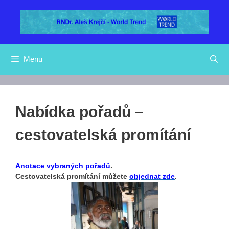
Přeskočit
na
obsah
Menu
Nabídka pořadů –
cestovatelská promítání
Anotace vybraných pořadů
.
Cestovatelská promítání můžete
objednat
zde
.