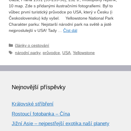
10 map. Zde s přidanými ilustračními fotografiemi. Byl to
vůbec první turistický průvodce po USA, který v Česku (i
Československu) kdy vyšel. Yellowstone National Park
Charakter parku: Nejstarší národní park na světě a jistě
nejproslulejší v USA! Tady …
Číst dál
Rubriky
články o cestování
Štítky
národní parky
,
průvodce
,
USA
,
Yellowstone
Nejnovější příspěvky
Královské stříbření
Rostoucí fotobanka – Čína
Jižní Asie – nejpestřejší exotika naší planety