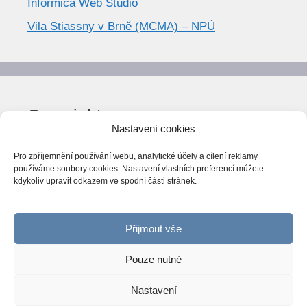
Informica Web Studio
Vila Stiassny v Brně (MCMA) – NPÚ
Copyright
Nastavení cookies
© World Trend 2014-2026
Pro zpříjemnění používání webu, analytické účely a cílení reklamy
Všechna práva vyhrazena.
používáme soubory cookies. Nastavení vlastních preferencí můžete
kdykoliv upravit odkazem ve spodní části stránek.
CC BY-NC 4.0
Webarchiv
ováno Národní knihovnou ČR
Přijmout vše
Pouze nutné
Nastavení