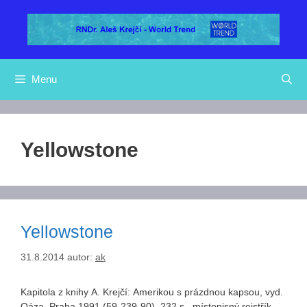
Přeskočit
na
obsah
Menu
Yellowstone
Yellowstone
31.8.2014
autor:
ak
Kapitola z knihy A. Krejčí: Amerikou s prázdnou kapsou, vyd.
Oáza, Praha 1991 (59-239-90), 232 s., místopisný rejstřík,