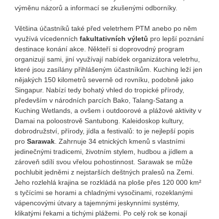
výměnu názorů a informací se zkušenými odborníky.
Většina účastníků také před veletrhem PTM anebo po něm
využívá vícedenních
fakultativních výletů
pro lepší poznání
destinace konání akce. Někteří si doprovodný program
organizují sami, jiní využívají nabídek organizátora veletrhu,
které jsou zasílány přihlášeným účastníkům. Kuching leží jen
nějakých 150 kilometrů severně od rovníku, podobně jako
Singapur. Nabízí tedy bohatý vhled do tropické přírody,
především v národních parcích Bako, Talang-Satang a
Kuching Wetlands, a ovšem i outdoorové a plážové aktivity v
Damai na poloostrově Santubong. Kaleidoskop kultury,
dobrodružství, přírody, jídla a festivalů: to je nejlepší popis
pro
Sarawak
. Zahrnuje 34 etnických kmenů s vlastními
jedinečnými tradicemi, životním stylem, hudbou a jídlem a
zároveň sdílí svou vřelou pohostinnost. Sarawak se může
pochlubit jedněmi z nejstarších deštných pralesů na Zemi.
Jeho rozlehlá krajina se rozkládá na ploše přes 120 000 km²
s tyčícími se horami a chladnými vysočinami, rozeklanými
vápencovými útvary a tajemnými jeskynními systémy,
klikatými řekami a tichými plážemi. Po celý rok se konají