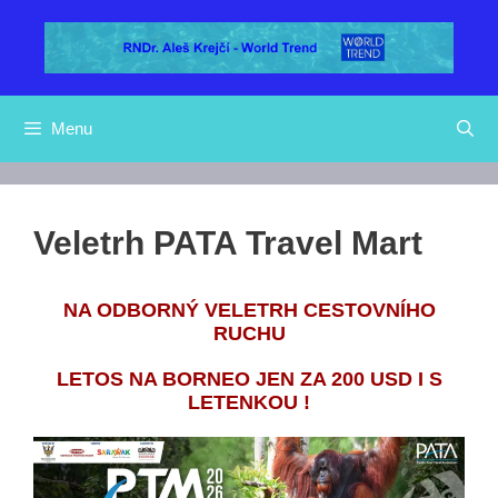
Přeskočit
na
obsah
Menu
Veletrh PATA Travel Mart
NA ODBORNÝ VELETRH CESTOVNÍHO
RUCHU
LETOS NA BORNEO JEN ZA 200 USD I S
LETENKOU !