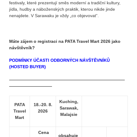
festivaly, které prezentují směs moderní a tradiční kultury,
jídla, hudby a náboženských praktik, kterou nikde jinde
nenajdete. V Sarawaku je vždy „co objevovat“.
Máte zájem o registraci na PATA Travel Mart 2026 jako
návštěvník?
PODMÍNKY ÚČASTI ODBORNÝCH NÁVŠTĚVNÍKŮ
(HOSTED BUYER)
—
—
—
—
—
—
—
—
—
—
—
—
—
—
—
—
—
—
—
—
—
—
—
—
—
—
—
—
—
—
—
—
—
—
—
—
—
Kuching,
PATA
18.-20. 8.
Sarawak,
Travel
2026
Malajsie
Mart
Cena
obsahuje