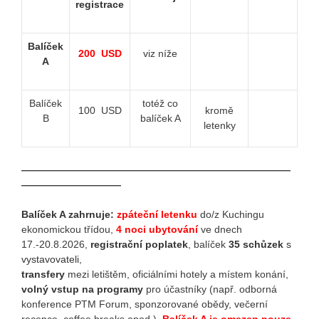
registrace
Balíček
200 USD
viz níže
A
Balíček
totéž co
100 USD
kromě
B
balíček A
letenky
—
—
—
—
—
—
—
—
—
—
—
—
—
—
—
—
—
—
—
—
—
—
—
—
—
—
—
—
—
—
—
—
—
—
—
—
—
Balíček A zahrnuje
:
zpáteční letenku
do/z Kuchingu
ekonomickou třídou,
4
noci ubytování
ve dnech
17.-20.8.2026,
registrační poplatek
, balíček
35 schůzek
s
vystavovateli
,
transfery
mezi letištěm, oficiálními hotely a místem konání,
volný vstup na programy
pro účastníky (např. odborná
konference PTM Forum, sponzorované obědy, večerní