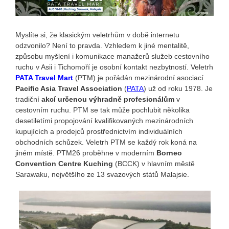
Myslíte si, že klasickým veletrhům v době internetu
odzvonilo? Není to pravda. Vzhledem k jiné mentalitě,
způsobu myšlení i komunikace manažerů služeb cestovního
ruchu v Asii i Tichomoří je osobní kontakt nezbytností. Veletrh
PATA Travel Mart
(PTM) je pořádán mezinárodní asociací
Pacific Asia Travel Association
(
PATA
) už od roku 1978. Je
tradiční
akcí určenou výhradně profesionálům
v
cestovním ruchu. PTM se tak může pochlubit několika
desetiletími propojování kvalifikovaných mezinárodních
kupujících a prodejců prostřednictvím individuálních
obchodních schůzek. Veletrh PTM se každý rok koná na
jiném místě. PTM26 proběhne v moderním
Borneo
Convention Centre Kuching
(BCCK)
v
hlavním městě
Sarawaku, největšího ze 13 svazových států Malajsie.