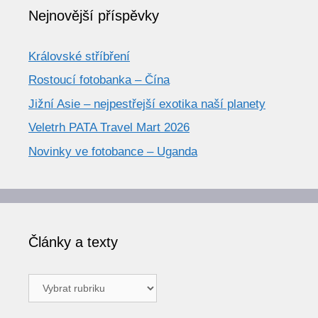
Nejnovější příspěvky
Královské stříbření
Rostoucí fotobanka – Čína
Jižní Asie – nejpestřejší exotika naší planety
Veletrh PATA Travel Mart 2026
Novinky ve fotobance – Uganda
Články a texty
Články
a
texty