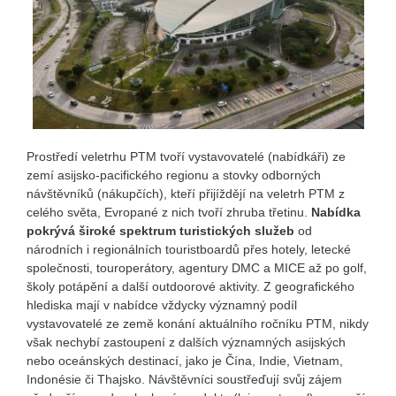
Prostředí veletrhu PTM tvoří vystavovatelé (nabídkáři) ze
zemí asijsko-pacifického regionu a stovky odborných
návštěvníků (nákupčích), kteří přijíždějí na veletrh PTM z
celého světa, Evropané z nich tvoří zhruba třetinu.
Nabídka
pokrývá široké spektrum turistických služeb
od
národních i regionálních touristboardů přes hotely, letecké
společnosti, touroperátory, agentury DMC a MICE až po golf,
školy potápění a další outdoorové aktivity. Z geografického
hlediska mají v nabídce vždycky významný podíl
vystavovatelé ze země konání aktuálního ročníku PTM, nikdy
však nechybí zastoupení z dalších významných asijských
nebo oceánských destinací, jako je Čína, Indie, Vietnam,
Indonésie či Thajsko. Návštěvníci soustřeďují svůj zájem