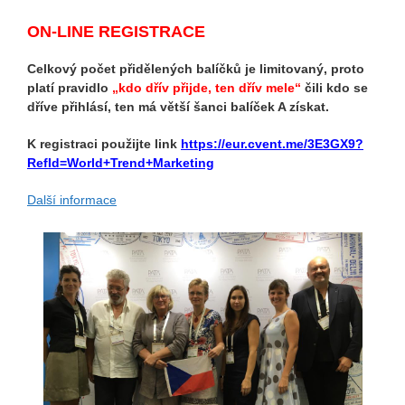
ON-LINE REGISTRACE
Celkový počet přidělených balíčků je limitovaný, proto
platí pravidlo
„kdo dřív přijde, ten dřív mele“
čili kdo se
dříve přihlásí, ten má větší šanci balíček A získat.
K registraci použijte link
https://eur.cvent.me/3E3GX9?
RefId=World+Trend+Marketing
Další informace