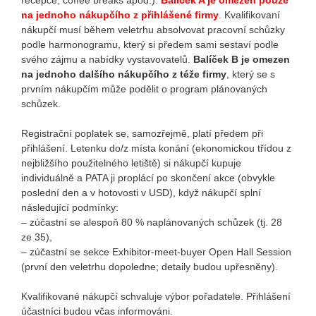
recepce, coffee breaks apod.).
Balíček A je omezen pouze
na jednoho nákupčího z přihlášené firmy
.
Kvalifikovaní
nákupčí musí během veletrhu absolvovat pracovní schůzky
podle harmonogramu, který si předem sami sestaví podle
svého zájmu a nabídky vystavovatelů.
Balíček B je omezen
na jednoho dalšího nákupčího z téže firmy
, který se s
prvním nákupčím může podělit o program plánovaných
schůzek.
Registrační poplatek se, samozřejmě, platí předem při
přihlášení. Letenku do/z místa konání (ekonomickou třídou z
nejbližšího použitelného letiště) si nákupčí kupuje
individuálně a PATA ji proplácí po skončení akce (obvykle
poslední den a v hotovosti v USD), když nákupčí splní
následující podmínky:
– zúčastní se alespoň 80 % naplánovaných schůzek (tj. 28
ze 35),
– zúčastní se sekce Exhibitor-meet-buyer Open Hall Session
(první den veletrhu dopoledne; detaily budou upřesněny).
Kvalifikované nákupčí schvaluje výbor pořadatele. Přihlášení
účastníci budou včas informováni.