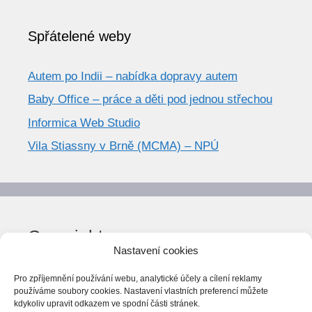
Spřátelené weby
Autem po Indii – nabídka dopravy autem
Baby Office – práce a děti pod jednou střechou
Informica Web Studio
Vila Stiassny v Brně (MCMA) – NPÚ
Copyright
Nastavení cookies
© World Trend 2014-2026
Pro zpříjemnění používání webu, analytické účely a cílení reklamy
Všechna práva vyhrazena.
používáme soubory cookies. Nastavení vlastních preferencí můžete
kdykoliv upravit odkazem ve spodní části stránek.
CC BY-NC 4.0