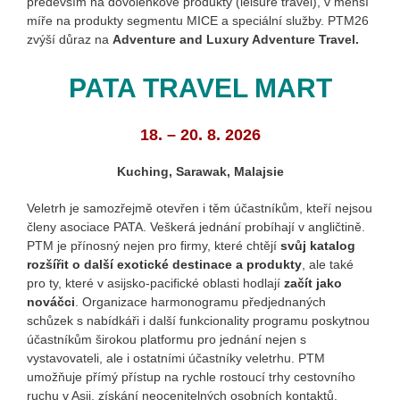
především na dovolenkové produkty (leisure travel), v menší
míře na produkty segmentu MICE a speciální služby. PTM26
zvýší důraz na
Adventure and Luxury Adventure Travel.
PATA TRAVEL MART
18. – 20. 8. 2026
Kuching, Sarawak, Malajsie
Veletrh
je samozřejmě otevřen i těm účastníkům, kteří nejsou
členy asociace PATA. Veškerá jednání probíhají v angličtině.
PTM je přínosný nejen pro firmy, které chtějí
svůj katalog
rozšířit o další exotické destinace
a produkty
, ale také
pro ty, které v asijsko-pacifické oblasti hodlají
začít jako
nováčci
. Organizace harmonogramu předjednaných
schůzek s nabídkáři i další funkcionality programu poskytnou
účastníkům širokou platformu pro jednání nejen s
vystavovateli, ale i ostatními účastníky veletrhu. PTM
umožňuje přímý přístup na rychle rostoucí trhy cestovního
ruchu v Asii, získání neocenitelných osobních kontaktů,