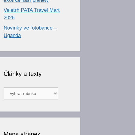
exotika naší planety
Veletrh PATA Travel Mart
2026
Novinky ve fotobance –
Uganda
Články a texty
Články
a
texty
Mapa stránek