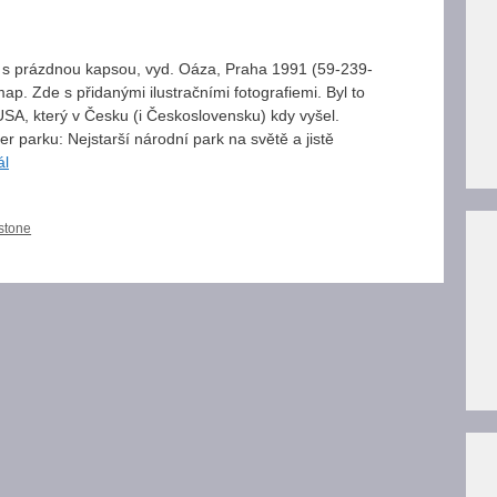
ou s prázdnou kapsou, vyd. Oáza, Praha 1991 (59-239-
map. Zde s přidanými ilustračními fotografiemi. Byl to
 USA, který v Česku (i Československu) kdy vyšel.
 parku: Nejstarší národní park na světě a jistě
ál
stone