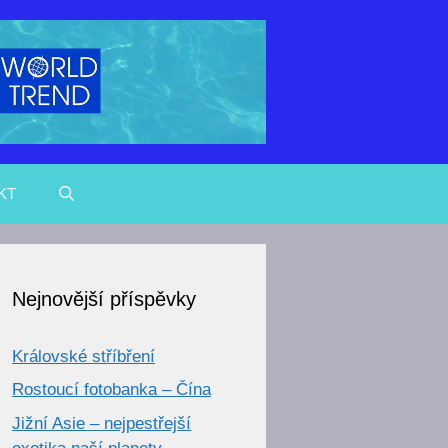
KT
Nejnovější příspěvky
Královské stříbření
Rostoucí fotobanka – Čína
Jižní Asie – nejpestřejší