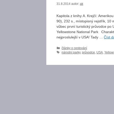
31.8.2014
autor:
ak
Kapitola z knihy A. Krejčí: Amerik
90), 232 s., místopisný rejstřík, 10 
vůbec první turistický průvodce po
Yellowstone National Park Charakter
nejproslulejší v USA! Tady …
Číst d
Rubriky
články o cestování
Štítky
národní parky
,
průvodce
,
USA
,
Yellow