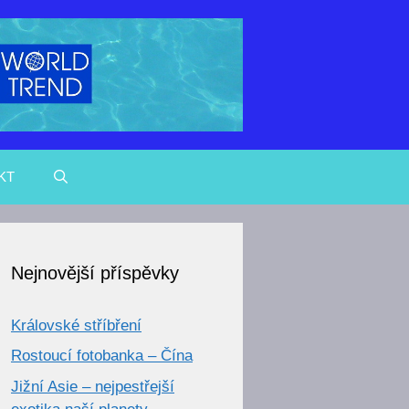
KT
Nejnovější příspěvky
Královské stříbření
Rostoucí fotobanka – Čína
Jižní Asie – nejpestřejší