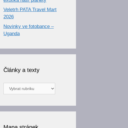
exotika naší planety
Veletrh PATA Travel Mart
2026
Novinky ve fotobance –
Uganda
Články a texty
Články
a
texty
Mapa stránek