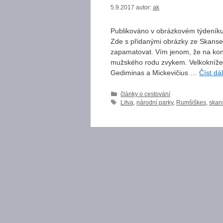
5.9.2017
autor:
ak
Publikováno v obrázkovém týdeníku
Zde s přidanými obrázky ze Skans
zapamatovat. Vím jenom, že na konc
mužského rodu zvykem. Velkokníže, k
Gediminas a Mickevičius …
Číst dál
Rubriky
články o cestování
Štítky
Litva
,
národní parky
,
Rumšiškes
,
skan