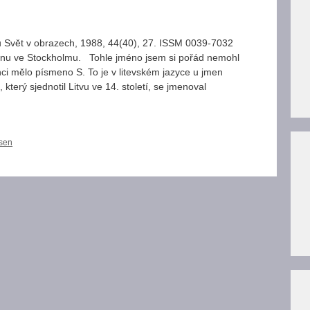
 Svět v obrazech, 1988, 44(40), 27. ISSM 0039-7032
enu ve Stockholmu. Tohle jméno jsem si pořád nemohl
i mělo písmeno S. To je v litevském jazyce u jmen
terý sjednotil Litvu ve 14. století, se jmenoval
sen