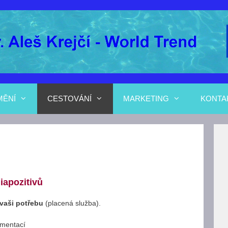
MĚNÍ
CESTOVÁNÍ
MARKETING
KONTA
diapozitivů
o vaši potřebu
(placená služba).
umentací