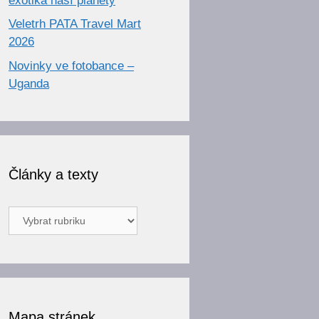
exotika naší planety
Veletrh PATA Travel Mart
2026
Novinky ve fotobance –
Uganda
Články a texty
Články
a
texty
Mapa stránek