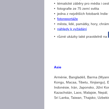
• tématické záběry pro média i ces
• fotografie ze 75 zemí světa
• jedna z největších fotobank Indie
•
fotoreportáže
• města, lidé, památky, hory, chrám
•
náhledy k vyžádání
• různé ukázky také pravidelně na
Asie
Arménie, Bangladéš, Barma (Myanm
Kongu, Macaa, Tibetu, Xinjiangu), E
Indonésie, Irán, Japonsko, Jižní K
Kazachstán, Laos, Malajsie, Nepál,
Srí Lanka, Taiwan, Thajsko, Uzbeki