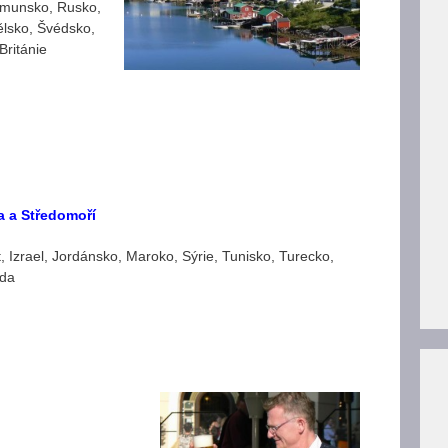
umunsko, Rusko,
ělsko, Švédsko,
Británie
a a Středomoří
, Izrael, Jordánsko, Maroko, Sýrie, Tunisko, Turecko,
da