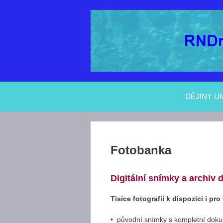
Přeskočit
na
obsah
DĚJINY U
Fotobanka
Digitální snímky a archiv 
Tisíce fotografií k dispozici i pr
• původní snímky s kompletní dok