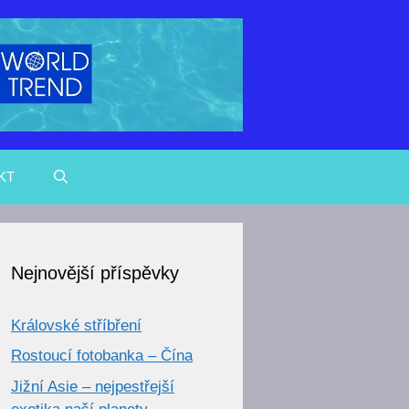
KT
Nejnovější příspěvky
Královské stříbření
Rostoucí fotobanka – Čína
Jižní Asie – nejpestřejší