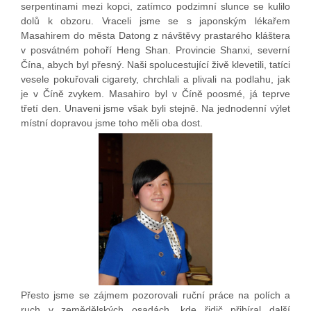
serpentinami mezi kopci, zatímco podzimní slunce se kulilo
dolů k obzoru. Vraceli jsme se s japonským lékařem
Masahirem do města Datong z návštěvy prastarého kláštera
v posvátném pohoří Heng Shan. Provincie Shanxi, severní
Čína, abych byl přesný. Naši spolucestující živě klevetili, tatíci
vesele pokuřovali cigarety, chrchlali a plivali na podlahu, jak
je v Číně zvykem. Masahiro byl v Číně poosmé, já teprve
třetí den. Unaveni jsme však byli stejně. Na jednodenní výlet
místní dopravou jsme toho měli oba dost.
Přesto jsme se zájmem pozorovali ruční práce na polích a
ruch v zemědělských osadách, kde řidič přibíral další