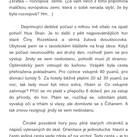
Zkrátka – rozvojová země. (Že vám něco z toho připomíná
maličkou evropskou zemi, která o sobě nerada slyší, že by
byla rozvojová? Hm…)
Deprimující deštivé počasí s mlhou mě vítalo na úpatí
pohoří Hua Shan. Je to další z pěti nejposvátnějších hor
staré Číny. Rozeklaná a strmá žulová dvoutisícovka.
Ubytoval jsem se v taoistickém klášteře na kraji obce. Když
se počasí neumoudřilo ani druhý den, rozhodl jsem se pro
výstup. Jindy se sem nedostanu, pohodlí musí jít stranou.
Optimisticky jsem vstoupil do kaňonu. Vzápětí byla cesta
přehražena pokladnami. Pro cizince vstupné 40 yuanů, pro
domácí turisty 5. Za hotely běžně platím 20 až 30 yuanů za
noc, tak tady musí být něco extra, říkám si. Co vstupné
zahrnuje? Příčí se mi platit v přepočtu 8 dolarů jen za vstup
do přírody, do hor. Ptám se, rozčiluji se, odmítám platit,
vyvaluji oči a trhám si vlasy, ale domluvte se s Číňanem. A
tak znovu rezignuji: jindy se sem nedostanu.
Čínské posvátné hory jsou plné starých chrámků a
nápisů vytesaných do skal. Orientace je jednoduchá: hlavní a
často jediná cesta vede zdola až na vrchol. Tedy cesta – je to