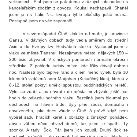
velikostech. Ptal jsem se pak doma v různých obchodech s
kancelářským zbožím z dovozu. Koukali nechápavě. Sháněl
jsem je i v Itálii. Nic. Evropa tyhle blbůstky ještě nezná.
Postupně jsem na věc zapomněl.
V severozápadní Číně, daleko od moře, je provincie
Gansu. V dávných dobách tudy vedla směrem do střední
Asie a do Evropy tzv. Hedvábná stezka. Vystoupil jsem z
vlaku ve městě Tianshui. Nezajímavé město, nějakých 150 –
200 tisíc obyvatel. V čínských poměrech normální okresní
středisko. Z pohledu turisty místo, kde lišky dávají dobrou
noc. Naštěstí bylo teprve ráno a cílem mého výletu byla 30
kilometrů vzdálená hora Maijishan (Kukuřičný klas), kterou v
8.-12. století pokryli umělci spoustou buddhistických reliéfů.
Výlet se zdařil a po návratu do města mi zbývalo ještě pár
hodin do odjezdu nočního vlaku. Bezcílně jsem bloumal po
obchodech na hlavní třídě. Byly plné zboží, domácího i
dovezeného, jako dnes všude v Číně. A právě když jsem
vybíral sadu hracích karet s obrázky z čínských pohádek,
abych vůbec něco přivezl domů, tak jsem je spatřil. Ty
sponky. A tady! Šok. Pár jsem jich koupil. Druhý šok se
dostavil vzápětí – do sponek byl vyražen nápis „Made in