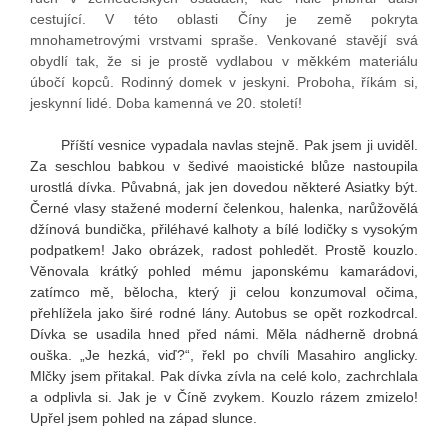
cestující. V této oblasti Číny je země pokryta
mnohametrovými vrstvami spraše. Venkované stavějí svá
obydlí tak, že si je prostě vydlabou v měkkém materiálu
úbočí kopců. Rodinný domek v jeskyni. Proboha, říkám si,
jeskynní lidé. Doba kamenná ve 20. století!
Příští vesnice vypadala navlas stejně. Pak jsem ji uviděl.
Za seschlou babkou v šedivé maoistické blůze nastoupila
urostlá dívka. Půvabná, jak jen dovedou některé Asiatky být.
Černé vlasy stažené moderní čelenkou, halenka, narůžovělá
džínová bundička, přiléhavé kalhoty a bílé lodičky s vysokým
podpatkem! Jako obrázek, radost pohledět. Prostě kouzlo.
Věnovala krátký pohled mému japonskému kamarádovi,
zatímco mě, bělocha, který ji celou konzumoval očima,
přehlížela jako širé rodné lány. Autobus se opět rozkodrcal.
Dívka se usadila hned před námi. Měla nádherně drobná
ouška. „Je hezká, viď?“, řekl po chvíli Masahiro anglicky.
Mlčky jsem přitakal. Pak dívka zívla na celé kolo, zachrchlala
a odplivla si. Jak je v Číně zvykem. Kouzlo rázem zmizelo!
Upřel jsem pohled na západ slunce.