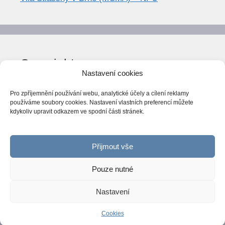
Copyright
Nastavení cookies
© World Trend 2014-2026
Pro zpříjemnění používání webu, analytické účely a cílení reklamy
Všechna práva vyhrazena.
používáme soubory cookies. Nastavení vlastních preferencí můžete
kdykoliv upravit odkazem ve spodní části stránek.
CC BY-NC 4.0
Webarchiv
ováno Národní knihovnou ČR
Přijmout vše
Pouze nutné
Nastavení
© 2026 World Trend
• Vytvořeno s
GeneratePress
Cookies