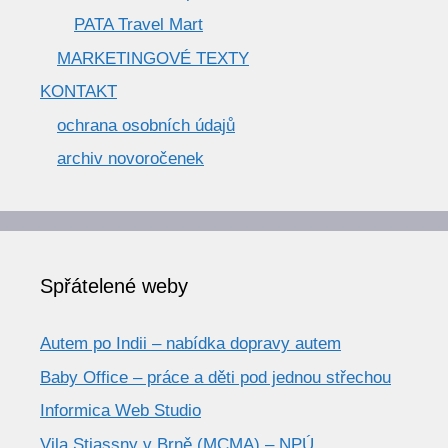
PATA Travel Mart
MARKETINGOVÉ TEXTY
KONTAKT
ochrana osobních údajů
archiv novoročenek
Spřátelené weby
Autem po Indii – nabídka dopravy autem
Baby Office – práce a děti pod jednou střechou
Informica Web Studio
Vila Stiassny v Brně (MCMA) – NPÚ