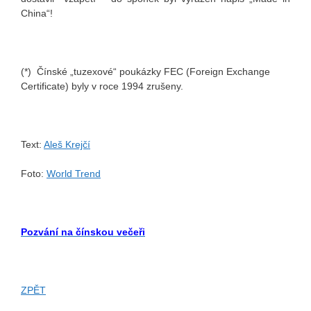
China“!
(*) Čínské „tuzexové“ poukázky FEC (Foreign Exchange
Certificate) byly v roce 1994 zrušeny.
Text:
Aleš Krejčí
Foto:
World Trend
Pozvání na čínskou večeři
ZPĚT