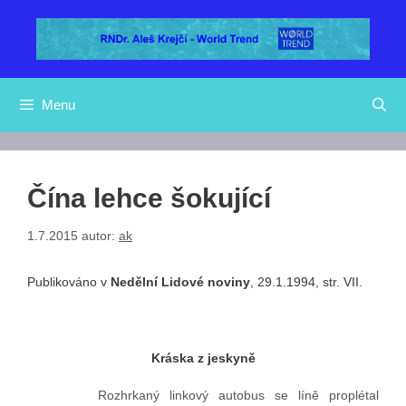
Přeskočit
na
obsah
Menu
Čína lehce šokující
1.7.2015
autor:
ak
Publikováno v
Nedělní Lidové noviny
, 29.1.1994, str. VII.
Kráska z jeskyně
Rozhrkaný linkový autobus se líně proplétal