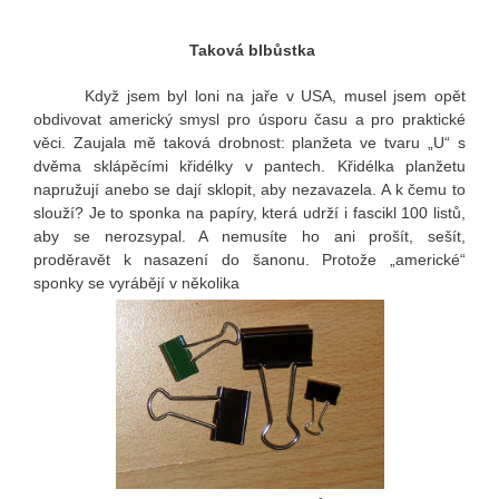
Taková blbůstka
Když jsem byl loni na jaře v USA, musel jsem opět
obdivovat americký smysl pro úsporu času a pro praktické
věci. Zaujala mě taková drobnost: planžeta ve tvaru „U“ s
dvěma sklápěcími křidélky v pantech. Křidélka planžetu
napružují anebo se dají sklopit, aby nezavazela. A k čemu to
slouží? Je to sponka na papíry, která udrží i fascikl 100 listů,
aby se nerozsypal. A nemusíte ho ani prošít, sešít,
proděravět k nasazení do šanonu. Protože „americké“
sponky se vyrábějí v několika