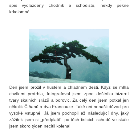
spíš vydlážděný chodník a schodiště, někdy pěkně
krkolomné.
Den jsem prožil v hustém a chladném dešti. Když se mlha
chvílemi protrhla, fotografoval jsem zpod deštníku bizarní
tvary skalních srázů a borovic. Za celý den jsem potkal jen
několik Číňanů a dva Francouze. Také oni nenašli důvod pro
vysoké vstupné. Já jsem pochopil až následující dny, jaký
zážitek jsem si „předplatil“: po těch tisících schodů ve skále
jsem skoro týden necítil kolena!