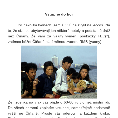
Vstupné do hor
Po několika týdnech jsem si v Číně zvykl na leccos. Na
to, že cizince ubytovávají jen některé hotely a podstatně dráž
než Číňany. Že vám za valuty vymění poukázky FEC(*),
zatímco běžní Číňané platí měnou zvanou RMB (yuany).
Že jízdenka na vlak vás přijde o 60-80 % víc než místní lidi.
Do všech chrámů zaplatíte vstupné, samozřejmě podstatně
vyšší ne Číňané. Prostě vás oderou na každém kroku.