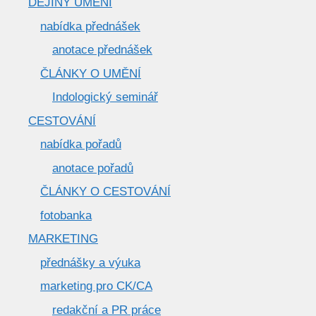
DĚJINY UMĚNÍ
nabídka přednášek
anotace přednášek
ČLÁNKY O UMĚNÍ
Indologický seminář
CESTOVÁNÍ
nabídka pořadů
anotace pořadů
ČLÁNKY O CESTOVÁNÍ
fotobanka
MARKETING
přednášky a výuka
marketing pro CK/CA
redakční a PR práce