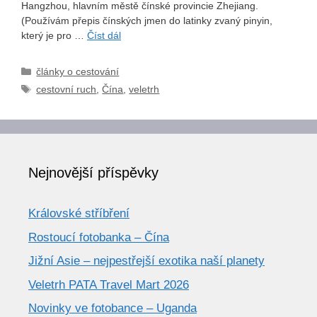
Hangzhou, hlavním městě čínské provincie Zhejiang.
(Používám přepis čínských jmen do latinky zvaný pinyin,
který je pro …
Číst dál
Rubriky
články o cestování
Štítky
cestovní ruch
,
Čína
,
veletrh
Nejnovější příspěvky
Královské stříbření
Rostoucí fotobanka – Čína
Jižní Asie – nejpestřejší exotika naší planety
Veletrh PATA Travel Mart 2026
Novinky ve fotobance – Uganda