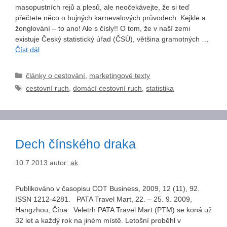
masopustních rejů a plesů, ale neočekávejte, že si teď
přečtete něco o bujných karnevalových průvodech. Kejkle a
žonglování – to ano! Ale s čísly!! O tom, že v naší zemi
existuje Český statistický úřad (ČSÚ), většina gramotných …
Číst dál
Rubriky
články o cestování
,
marketingové texty
Štítky
cestovní ruch
,
domácí cestovní ruch
,
statistika
Dech čínského draka
10.7.2013
autor:
ak
Publikováno v časopisu COT Business, 2009, 12 (11), 92.
ISSN 1212-4281. PATA Travel Mart, 22. – 25. 9. 2009,
Hangzhou, Čína Veletrh PATA Travel Mart (PTM) se koná už
32 let a každý rok na jiném místě. Letošní proběhl v