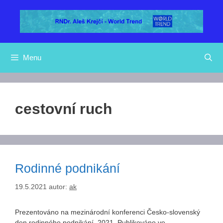
Přeskočit
na
obsah
Menu
cestovní ruch
Rodinné podnikání
19.5.2021
autor:
ak
Prezentováno na mezinárodní konferenci Česko-slovenský
den rodinného podnikání, 2021. Publikováno ve