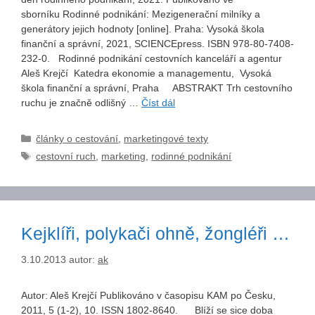
sborníku Rodinné podnikání: Mezigenerační milníky a
generátory jejich hodnoty [online]. Praha: Vysoká škola
finanční a správní, 2021, SCIENCEpress. ISBN 978-80-7408-
232-0. Rodinné podnikání cestovních kanceláří a agentur
Aleš Krejčí Katedra ekonomie a managementu, Vysoká
škola finanční a správní, Praha ABSTRAKT Trh cestovního
ruchu je značně odlišný …
Číst dál
Rubriky
články o cestování
,
marketingové texty
Štítky
cestovní ruch
,
marketing
,
rodinné podnikání
Kejklíři, polykači ohně, žongléři …
3.10.2013
autor:
ak
Autor: Aleš Krejčí Publikováno v časopisu KAM po Česku,
2011, 5 (1-2), 10. ISSN 1802-8640. Blíží se sice doba