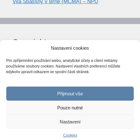
Vila Stiassny v Brně (MCMA) – NPÚ
Copyright
Nastavení cookies
© World Trend 2014-2026
Pro zpříjemnění používání webu, analytické účely a cílení reklamy
Všechna práva vyhrazena.
používáme soubory cookies. Nastavení vlastních preferencí můžete
kdykoliv upravit odkazem ve spodní části stránek.
CC BY-NC 4.0
Webarchiv
ováno Národní knihovnou ČR
Přijmout vše
Pouze nutné
Nastavení
© 2026 World Trend
• Vytvořeno s
GeneratePress
Cookies