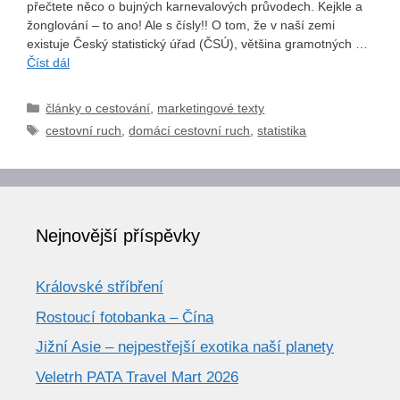
přečtete něco o bujných karnevalových průvodech. Kejkle a
žonglování – to ano! Ale s čísly!! O tom, že v naší zemi
existuje Český statistický úřad (ČSÚ), většina gramotných …
Číst dál
Rubriky
články o cestování
,
marketingové texty
Štítky
cestovní ruch
,
domácí cestovní ruch
,
statistika
Nejnovější příspěvky
Královské stříbření
Rostoucí fotobanka – Čína
Jižní Asie – nejpestřejší exotika naší planety
Veletrh PATA Travel Mart 2026