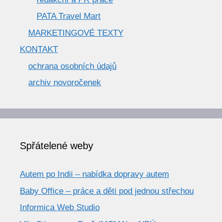
PATA Travel Mart
MARKETINGOVÉ TEXTY
KONTAKT
ochrana osobních údajů
archiv novoročenek
Spřátelené weby
Autem po Indii – nabídka dopravy autem
Baby Office – práce a děti pod jednou střechou
Informica Web Studio