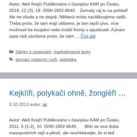
Autor: Aleš Krejčí Publikováno v časopisu KAM po Česku,
2018, 12 (3), 19. ISSN 1802-8640. Zemský ráj to na pohled!
Ale ne všude a ne stejně. Některá místa navštěvujeme radši.
Třeba proto, že tam mají uklizeno, je tam lepší pivo, více
možností ke koupání nebo kratší fronty u sjezdovek. A jinam
zase rádi zavítáme proto, že nám …
Číst dál
Rubriky
články o cestování
,
marketingové texty
Štítky
domácí cestovní ruch
,
statistika
Kejklíři, polykači ohně, žongléři …
3.10.2013
autor:
ak
Autor: Aleš Krejčí Publikováno v časopisu KAM po Česku,
2011, 5 (1-2), 10. ISSN 1802-8640. Blíží se sice doba
masopustních rejů a plesů, ale neočekávejte, že si teď