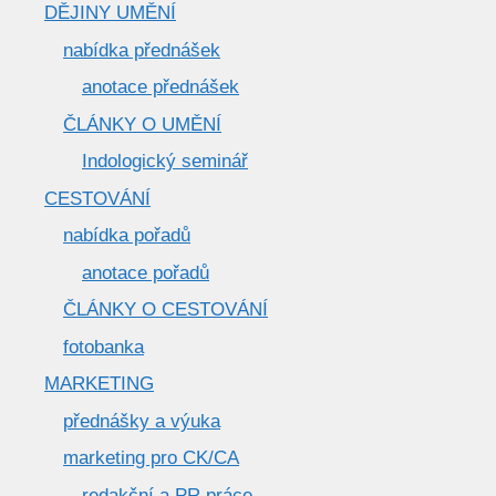
DĚJINY UMĚNÍ
nabídka přednášek
anotace přednášek
ČLÁNKY O UMĚNÍ
Indologický seminář
CESTOVÁNÍ
nabídka pořadů
anotace pořadů
ČLÁNKY O CESTOVÁNÍ
fotobanka
MARKETING
přednášky a výuka
marketing pro CK/CA
redakční a PR práce