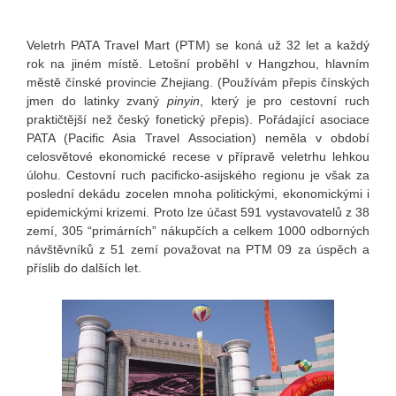
Veletrh PATA Travel Mart (PTM) se koná už 32 let a každý
rok na jiném místě. Letošní proběhl v Hangzhou, hlavním
městě čínské provincie Zhejiang. (Používám přepis čínských
jmen do latinky zvaný
pinyin
, který je pro cestovní ruch
praktičtější než český fonetický přepis). Pořádající asociace
PATA (Pacific Asia Travel Association) neměla v období
celosvětové ekonomické recese v přípravě veletrhu lehkou
úlohu. Cestovní ruch pacificko-asijského regionu je však za
poslední dekádu zocelen mnoha politickými, ekonomickými i
epidemickými krizemi. Proto lze účast 591 vystavovatelů z 38
zemí, 305 “primárních” nákupčích a celkem 1000 odborných
návštěvníků z 51 zemí považovat na PTM 09 za úspěch a
příslib do dalších let.