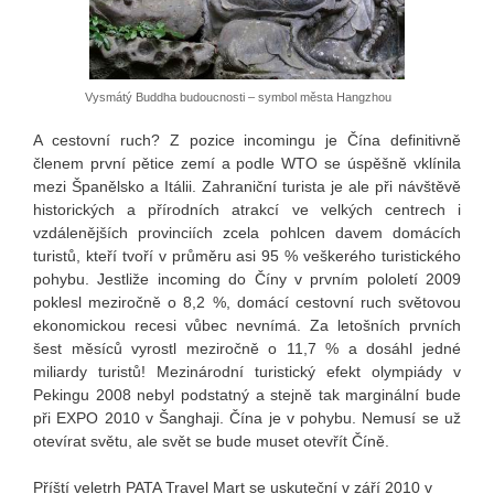
Vysmátý Buddha budoucnosti – symbol města Hangzhou
A cestovní ruch? Z pozice incomingu je Čína definitivně
členem první pětice zemí a podle WTO se úspěšně vklínila
mezi Španělsko a Itálii. Zahraniční turista je ale při návštěvě
historických a přírodních atrakcí ve velkých centrech i
vzdálenějších provinciích zcela pohlcen davem domácích
turistů, kteří tvoří v průměru asi 95 % veškerého turistického
pohybu. Jestliže incoming do Číny v prvním pololetí 2009
poklesl meziročně o 8,2 %, domácí cestovní ruch světovou
ekonomickou recesi vůbec nevnímá. Za letošních prvních
šest měsíců vyrostl meziročně o 11,7 % a dosáhl jedné
miliardy turistů! Mezinárodní turistický efekt olympiády v
Pekingu 2008 nebyl podstatný a stejně tak marginální bude
při EXPO 2010 v Šanghaji. Čína je v pohybu. Nemusí se už
otevírat světu, ale svět se bude muset otevřít Číně.
Příští veletrh PATA Travel Mart se uskuteční v září 2010 v