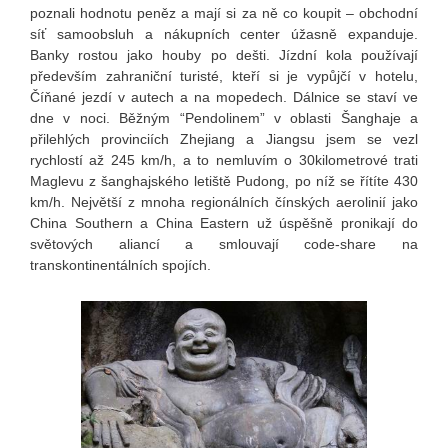
poznali hodnotu peněz a mají si za ně co koupit – obchodní
síť samoobsluh a nákupních center úžasně expanduje.
Banky rostou jako houby po dešti. Jízdní kola používají
především zahraniční turisté, kteří si je vypůjčí v hotelu,
Číňané jezdí v autech a na mopedech. Dálnice se staví ve
dne v noci. Běžným “Pendolinem” v oblasti Šanghaje a
přilehlých provinciích Zhejiang a Jiangsu jsem se vezl
rychlostí až 245 km/h, a to nemluvím o 30kilometrové trati
Maglevu z šanghajského letiště Pudong, po níž se řítíte 430
km/h. Největší z mnoha regionálních čínských aerolinií jako
China Southern a China Eastern už úspěšně pronikají do
světových aliancí a smlouvají code-share na
transkontinentálních spojích.