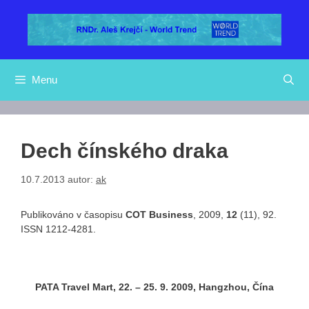
Přeskočit
na
obsah
Menu
Dech čínského draka
10.7.2013
autor:
ak
Publikováno v časopisu
COT Business
, 2009,
12
(11), 92.
ISSN 1212-4281.
PATA Travel Mart, 22. – 25. 9. 2009, Hangzhou, Čína