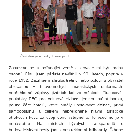
Část delegace českých nákupčích
Zastavme se u pořádající země a dovolte mi být trochu
osobní. Čínu jsem párkrát navštívil v 90. letech, poprvé v
roce 1992. Zažil jsem zhruba třetinu nebo polovinu obyvatel
oblečenou v tmavomodrých maoistických uniformách,
nepřehledné záplavy jízdních kol ve městech, “tuzexové”
poukázky FEC pro valutové cizince, jedinou státní banku,
pouze část hotelů, které směly ubytovávat cizince, první
samoobsluhu a celkem nepřelidněné hlavní turistické
atrakce, i když za dvojí cenu vstupného. To všechno je v
nenávratnu. Na místech bývalých transparentů s
budovatelskými hesly jsou dnes reklamní billboardy. Číňané