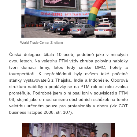
World Trade Center Zhejiang
Česká delegace čítala 10 osob, podobně jako v minulých
dvou letech. Na veletrhu PTM vždy zhruba polovinu nabídky
tvoří domácí firmy, letos tedy čínské DMC, hotely a
touroperátoři. K nepřehlédnutí byly ovšem také početné
stánky vystavovatelů z Thajska, Indie a Indonésie. Oborová
struktura nabídky a poptávky se na PTM rok od roku zvolna
proměňuje. Podrobně jsem o ní psal loni v souvislosti s PTM
08, stejně jako o mechanismu obchodních schůzek na tomto
veletrhu určeném pouze pro profesionály v oboru (viz COT
business listopad 2008, str. 107).