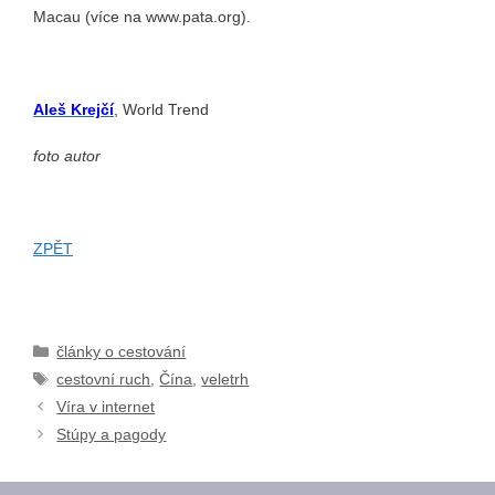
Macau (více na www.pata.org).
Aleš Krejčí
, World Trend
foto autor
ZPĚT
Rubriky
články o cestování
Štítky
cestovní ruch
,
Čína
,
veletrh
Víra v internet
Stúpy a pagody