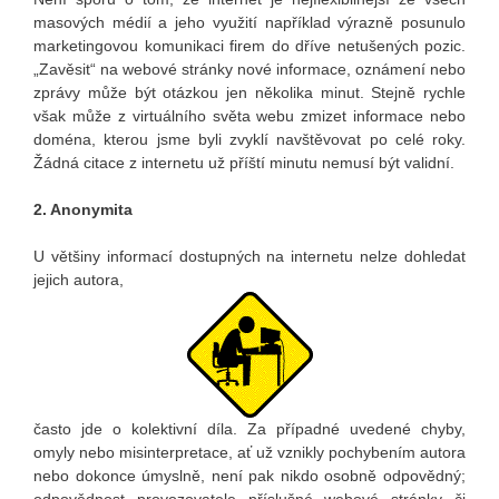
masových médií a jeho využití například výrazně posunulo
marketingovou komunikaci firem do dříve netušených pozic.
„Zavěsit“ na webové stránky nové informace, oznámení nebo
zprávy může být otázkou jen několika minut. Stejně rychle
však může z virtuálního světa webu zmizet informace nebo
doména, kterou jsme byli zvyklí navštěvovat po celé roky.
Žádná citace z internetu už příští minutu nemusí být validní.
2. Anonymita
U většiny informací dostupných na internetu nelze dohledat
jejich autora,
často jde o kolektivní díla. Za případné uvedené chyby,
omyly nebo misinterpretace, ať už vznikly pochybením autora
nebo dokonce úmyslně, není pak nikdo osobně odpovědný;
odpovědnost provozovatele příslušné webové stránky či