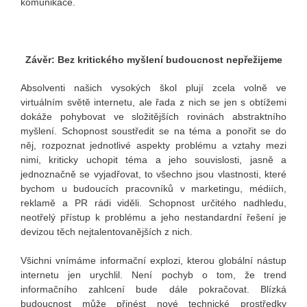
komunikace.
Závěr: Bez kritického myšlení budoucnost nepřežijeme
Absolventi našich vysokých škol plují zcela volně ve
virtuálním světě internetu, ale řada z nich se jen s obtížemi
dokáže pohybovat ve složitějších rovinách abstraktního
myšlení. Schopnost soustředit se na téma a ponořit se do
něj, rozpoznat jednotlivé aspekty problému a vztahy mezi
nimi, kriticky uchopit téma a jeho souvislosti, jasně a
jednoznačně se vyjadřovat, to všechno jsou vlastnosti, které
bychom u budoucích pracovníků v marketingu, médiích,
reklamě a PR rádi viděli. Schopnost určitého nadhledu,
neotřelý přístup k problému a jeho nestandardní řešení je
devizou těch nejtalentovanějších z nich.
Všichni vnímáme informační explozi, kterou globální nástup
internetu jen urychlil. Není pochyb o tom, že trend
informačního zahlcení bude dále pokračovat. Blízká
budoucnost může přinést nové technické prostředky