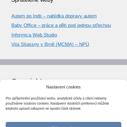
Autem po Indii – nabídka dopravy autem
Baby Office – práce a děti pod jednou střechou
Informica Web Studio
Vila Stiassny v Brně (MCMA) – NPÚ
Copyright
Nastavení cookies
© World Trend 2014-2026
Pro zpříjemnění používání webu, analytické účely a cílení reklamy
Všechna práva vyhrazena.
používáme soubory cookies. Nastavení vlastních preferencí můžete
kdykoliv upravit odkazem ve spodní části stránek.
CC BY-NC 4.0