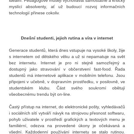
ideální. Pedagogové musejí vychovávat samostatně a kriticky
myslící absolventy, ať už budoucí rozvoj informačních
technologií přinese cokoliv.
Dnešní studenti, jejich rutina a víra v internet
Generace studentů, která dnes vstupuje na vysoké školy, žije
s internetem od dětského věku a už si nepamatuje na svět
bez internetu. Internet je pro ni stejně samozřejmý a
dostupný jako stravování v občerstvení fast-food. Řada
studentů má internetové aplikace v mobilním telefonu. Jsou
připojeni v učebně, v dopravním prostředku, v posilovně, ve
studentském klubu. Část svého soukromí obětují
všeobecnému trendu být on-line.
Častý přístup na internet, do elektronické pošty, vyhledávačů
i sociálních sítí vytváří návyk na strojovou přesnost softwaru,
pohyb uživatele v prostředí grafických a textových menu je
familiérní, odezva na provedené úkony je očekávaná a
všední. Každodenní používání internetu se stalo rutinou.