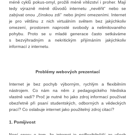
méně cyklů pokus-omyl, prožili méně vítězství i proher. Mají
tedy výrazně méně důvodů internetu „nevěřit“ nebo se
zabývat onou „čínskou zdí“ nebo jinými omezeními. Internet
je pro většinu z nich virtuálním světem bez jakýchkoliv
omezení, prostorem naprosté svobody a nelimitovaného
pohybu. Proto se u mladé generace často setkáváme
s bezvýhradným a nekritickým přijímáním jakýchkoliv
informací z internetu.
Problémy webových prezentací
Internet je bez pochyb výborným, rychlým a flexibilním
nástrojem. Co nám na něm z pedagogického hlediska
vlastně vadí? Proč je nutné ho jako zdroj informací používat
obezřetně při psaní studentských, odborných a vědeckých
prací? Co oslabuje internet jako použitelný zdroj citací?
1. Pomíjivost
Není sporu o tom, že internet je nejflexibilnější ze všech