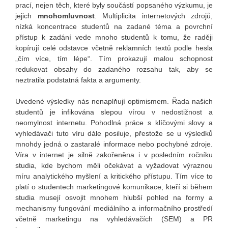
prací, nejen těch, které byly součástí popsaného výzkumu, je
jejich
mnohomluvnost
. Multiplicita internetových zdrojů,
nízká koncentrace studentů na zadané téma a povrchní
přístup k zadání vede mnoho studentů k tomu, že raději
kopírují celé odstavce včetně reklamních textů podle hesla
„čím více, tím lépe“. Tím prokazují malou schopnost
redukovat obsahy do zadaného rozsahu tak, aby se
neztratila podstatná fakta a argumenty.
Uvedené výsledky nás nenaplňují optimismem. Řada našich
studentů je infikována slepou vírou v nedostižnost a
neomylnost internetu. Pohodlná práce s klíčovými slovy a
vyhledávači tuto víru dále posiluje, přestože se u výsledků
mnohdy jedná o zastaralé informace nebo pochybné zdroje.
Víra v internet je silně zakořeněna i v posledním ročníku
studia, kde bychom měli očekávat a vyžadovat výraznou
míru analytického myšlení a kritického přístupu. Tím více to
platí o studentech marketingové komunikace, kteří si během
studia musejí osvojit mnohem hlubší pohled na formy a
mechanismy fungování mediálního a informačního prostředí
včetně marketingu na vyhledávačích (SEM) a PR