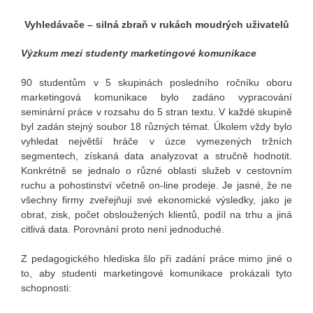
Vyhledávače – silná zbraň v rukách moudrých uživatelů
Výzkum mezi studenty marketingové komunikace
90 studentům v 5 skupinách posledního ročníku oboru
marketingová komunikace bylo zadáno vypracování
seminární práce v rozsahu do 5 stran textu. V každé skupině
byl zadán stejný soubor 18 různých témat. Úkolem vždy bylo
vyhledat největší hráče v úzce vymezených tržních
segmentech, získaná data analyzovat a stručně hodnotit.
Konkrétně se jednalo o různé oblasti služeb v cestovním
ruchu a pohostinství včetně on-line prodeje. Je jasné, že ne
všechny firmy zveřejňují své ekonomické výsledky, jako je
obrat, zisk, počet obsloužených klientů, podíl na trhu a jiná
citlivá data. Porovnání proto není jednoduché.
Z pedagogického hlediska šlo při zadání práce mimo jiné o
to, aby studenti marketingové komunikace prokázali tyto
schopnosti: