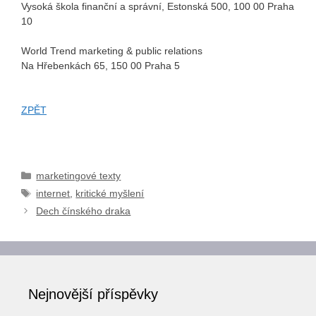
Vysoká škola finanční a správní, Estonská 500, 100 00 Praha
10
World Trend marketing & public relations
Na Hřebenkách 65, 150 00 Praha 5
ZPĚT
Rubriky
marketingové texty
Štítky
internet
,
kritické myšlení
Dech čínského draka
Nejnovější příspěvky