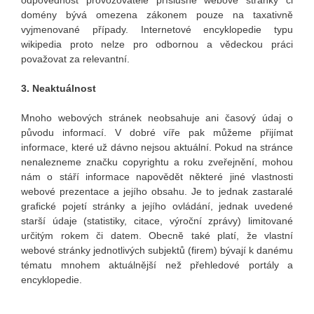
domény bývá omezena zákonem pouze na taxativně
vyjmenované případy. Internetové encyklopedie typu
wikipedia proto nelze pro odbornou a vědeckou práci
považovat za relevantní.
3. Neaktuálnost
Mnoho webových stránek neobsahuje ani časový údaj o
původu informací. V dobré víře pak můžeme přijímat
informace, které už dávno nejsou aktuální. Pokud na stránce
nenalezneme značku copyrightu a roku zveřejnění, mohou
nám o stáří informace napovědět některé jiné vlastnosti
webové prezentace a jejího obsahu. Je to jednak zastaralé
grafické pojetí stránky a jejího ovládání, jednak uvedené
starší údaje (statistiky, citace, výroční zprávy) limitované
určitým rokem či datem. Obecně také platí, že vlastní
webové stránky jednotlivých subjektů (firem) bývají k danému
tématu mnohem aktuálnější než přehledové portály a
encyklopedie.