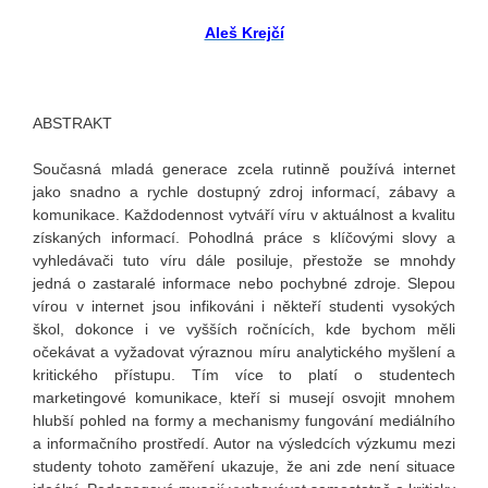
Aleš Krejčí
ABSTRAKT
Současná mladá generace zcela rutinně používá internet
jako snadno a rychle dostupný zdroj informací, zábavy a
komunikace. Každodennost vytváří víru v aktuálnost a kvalitu
získaných informací. Pohodlná práce s klíčovými slovy a
vyhledávači tuto víru dále posiluje, přestože se mnohdy
jedná o zastaralé informace nebo pochybné zdroje. Slepou
vírou v internet jsou infikováni i někteří studenti vysokých
škol, dokonce i ve vyšších ročnících, kde bychom měli
očekávat a vyžadovat výraznou míru analytického myšlení a
kritického přístupu. Tím více to platí o studentech
marketingové komunikace, kteří si musejí osvojit mnohem
hlubší pohled na formy a mechanismy fungování mediálního
a informačního prostředí. Autor na výsledcích výzkumu mezi
studenty tohoto zaměření ukazuje, že ani zde není situace