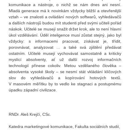
komunikace a nástroje, o nichž se nám dnes ani nesní.
Mladá generace má k novinkám vždycky bližší a otevřenější
vztah – ve znalosti a ovládání nových softwarů, vyhledávačů
a dalších nástrojů budou mít studenti před svými učiteli pořád
náskok. Učitelé se musejí snažit držet krok, ale to není hlavní
úkol vzdělávání. Úděl inteligence musí zůstat stejný, jako byl
vždycky: s informacemi pracovat, získávat je, třídit,
porovnávat, analyzovat … a také svá zjištění předávat
ostatním. Učitelé musejí vychovávat samostatně a kriticky
myslící absolventy, ať už další rozvoj informačních
technologií přinese cokoliv. Metou vzdělaného člověka –
absolventa vysoké školy – se nesmí stát vkládání klíčových
slov do vyhledávačů a kopírování hotových textů.
V masovém měřítku by to vedlo ke stagnaci a postupnému
úpadku západní civilizace.
RNDr. Aleš Krejčí, CSc.
Katedra marketingové komunikace, Fakulta sociálních studií,