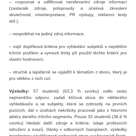
– rozpoznat a odfiltrovat nerelevantní zdroje informací
(zastaralé zdroje, polopravdy a účelová zkreslení
skutečnosti, misinterpretace, PR výstupy, reklamní texty
atd.),
– nespoléhat na jediný zdroj informace,
– najít doplňková kritéria pro vyhledání subjektů s největším
tržním podílem a vymezit limity při použití těchto kritérií pro
vlastní hodnocení,
– stručně a lapidárně se vyjádřit k tématům z oboru, který je
pro většinu z nich cizí.
Výsledky:
57 studentů (63,3 % vzorku) volilo cestu
nejmenšího odporu: zadali klíčová slova do některého
vyhledávače a se subjekty, které se zobrazily na prvních
pozicích, dál v úvahách nekriticky pracovali jako s hlavními
aktéry daného tržního segmentu. Pouze 33 studentů (36,6 %
vzorku) hledalo další zdroje a kritéria: údaje profesních
sdružení a svazů, články v odborných časopisech, výsledky
monitoringu návštěvnosti webových stran uvažovaných firem,