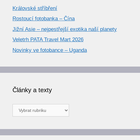
Královské stříbření
Rostoucí fotobanka – Čína
Jižní Asie – nejpestřejší exotika naší planety
Veletrh PATA Travel Mart 2026
Novinky ve fotobance – Uganda
Články a texty
Články
a
texty