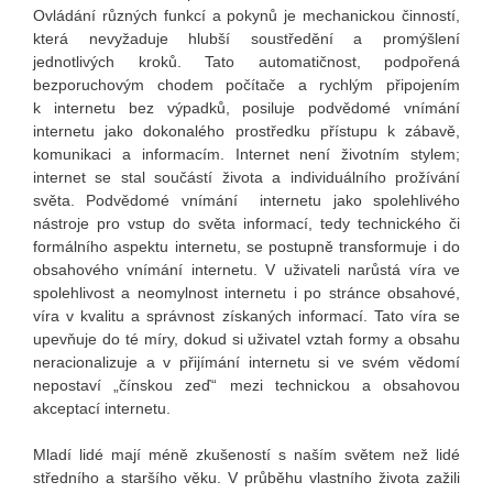
Ovládání různých funkcí a pokynů je mechanickou činností,
která nevyžaduje hlubší soustředění a promýšlení
jednotlivých kroků. Tato automatičnost, podpořená
bezporuchovým chodem počítače a rychlým připojením
k internetu bez výpadků, posiluje podvědomé vnímání
internetu jako dokonalého prostředku přístupu k zábavě,
komunikaci a informacím. Internet není životním stylem;
internet se stal součástí života a individuálního prožívání
světa. Podvědomé vnímání internetu jako spolehlivého
nástroje pro vstup do světa informací, tedy technického či
formálního aspektu internetu, se postupně transformuje i do
obsahového vnímání internetu. V uživateli narůstá víra ve
spolehlivost a neomylnost internetu i po stránce obsahové,
víra v kvalitu a správnost získaných informací. Tato víra se
upevňuje do té míry, dokud si uživatel vztah formy a obsahu
neracionalizuje a v přijímání internetu si ve svém vědomí
nepostaví „čínskou zeď“ mezi technickou a obsahovou
akceptací internetu.
Mladí lidé mají méně zkušeností s naším světem než lidé
středního a staršího věku. V průběhu vlastního života zažili