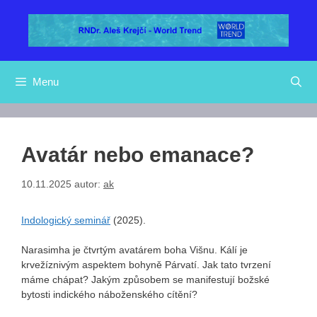
Přeskočit
na
obsah
Menu
Avatár nebo emanace?
10.11.2025
autor:
ak
Indologický seminář
(2025).
Narasimha je čtvrtým avatárem boha Višnu. Kálí je
krvežíznivým aspektem bohyně Párvatí. Jak tato tvrzení
máme chápat? Jakým způsobem se manifestují božské
bytosti indického náboženského cítění?