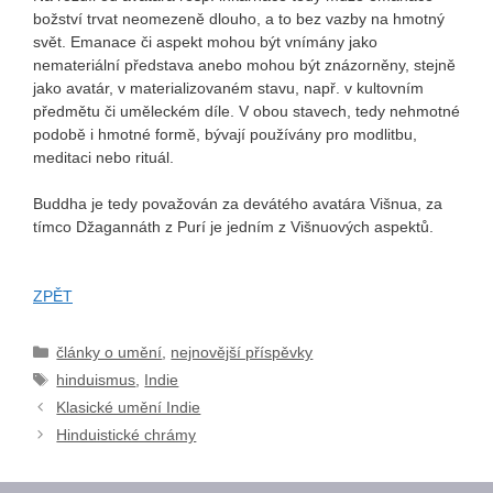
božství trvat neomezeně dlouho, a to bez vazby na hmotný
svět. Emanace či aspekt mohou být vnímány jako
nemateriální představa anebo mohou být znázorněny, stejně
jako avatár, v materializovaném stavu, např. v kultovním
předmětu či uměleckém díle. V obou stavech, tedy nehmotné
podobě i hmotné formě, bývají používány pro modlitbu,
meditaci nebo rituál.
Buddha je tedy považován za devátého avatára Višnua, za
tímco Džagannáth z Purí je jedním z Višnuových aspektů.
ZPĚT
Rubriky
články o umění
,
nejnovější příspěvky
Štítky
hinduismus
,
Indie
Klasické umění Indie
Hinduistické chrámy