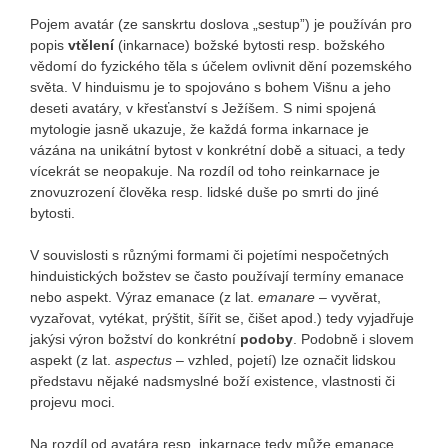
Pojem avatár (ze sanskrtu doslova „sestup”) je používán pro
popis
vtělení
(inkarnace) božské bytosti resp. božského
vědomí do fyzického těla s účelem ovlivnit dění pozemského
světa. V hinduismu je to spojováno s bohem Višnu a jeho
deseti avatáry, v křesťanství s Ježíšem. S nimi spojená
mytologie jasně ukazuje, že každá forma inkarnace je
vázána na unikátní bytost v konkrétní době a situaci, a tedy
vícekrát se neopakuje. Na rozdíl od toho reinkarnace je
znovuzrození člověka resp. lidské duše po smrti do jiné
bytosti.
V souvislosti s různými formami či pojetími nespočetných
hinduistických božstev se často používají termíny emanace
nebo aspekt. Výraz emanace (z lat.
emanare
– vyvěrat,
vyzařovat, vytékat, prýštit, šířit se, čišet apod.) tedy vyjadřuje
jakýsi výron božství do konkrétní
podoby
. Podobně i slovem
aspekt (z lat.
aspectus
– vzhled, pojetí) lze označit lidskou
představu nějaké nadsmyslné boží existence, vlastnosti či
projevu moci.
Na rozdíl od avatára resp. inkarnace tedy může emanace