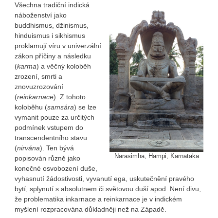
Všechna tradiční indická
náboženství jako
buddhismus, džinismus,
hinduismus i sikhismus
proklamují víru v univerzální
zákon příčiny a následku
(
karma
) a věčný koloběh
zrození, smrti a
znovuzrozování
(
reinkarnace
). Z tohoto
koloběhu (
samsára
) se lze
vymanit pouze za určitých
podmínek vstupem do
transcendentního stavu
(
nirvána
). Ten bývá
Narasimha, Hampi, Karnataka
popisován různě jako
konečné osvobození duše,
vyhasnutí žádostivosti, vyvanutí ega, uskutečnění pravého
bytí, splynutí s absolutnem či světovou duší apod. Není divu,
že problematika inkarnace a reinkarnace je v indickém
myšlení rozpracována důkladněji než na Západě.