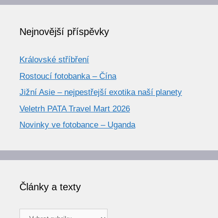
Nejnovější příspěvky
Královské stříbření
Rostoucí fotobanka – Čína
Jižní Asie – nejpestřejší exotika naší planety
Veletrh PATA Travel Mart 2026
Novinky ve fotobance – Uganda
Články a texty
Články