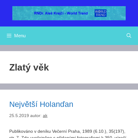
Přeskočit
na
obsah
Menu
Zlatý věk
Největší Holanďan
25.5.2019
autor:
ak
Publikováno v deníku Večerní Praha, 1989 (6.10.), 35(197),
str. 7. Zde uveřejněno s přidanými fotografiemi k 350. výročí