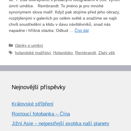
úmrtí umělce. Rembrandt. To jméno je pro mnohé
synonymem slova malíř. Když pak stojíme před jeho obrazy,
rozptýlenými v galeriích po celém světě a snažíme se najít
chvíli soustředění a klidu v davu návštěvníků, snad nás
napadne i hříšná otázka: Odkud …
Číst dál
Rubriky
články o umění
Štítky
holandské malířství
,
Holandsko
,
Rembrandt
,
Zlatý věk
Nejnovější příspěvky
Královské stříbření
Rostoucí fotobanka – Čína
Jižní Asie – nejpestřejší exotika naší planety