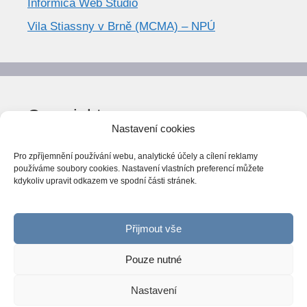
Informica Web Studio
Vila Stiassny v Brně (MCMA) – NPÚ
Copyright
Nastavení cookies
© World Trend 2014-2026
Pro zpříjemnění používání webu, analytické účely a cílení reklamy
Všechna práva vyhrazena.
používáme soubory cookies. Nastavení vlastních preferencí můžete
kdykoliv upravit odkazem ve spodní části stránek.
CC BY-NC 4.0
Webarchiv
ováno Národní knihovnou ČR
Přijmout vše
Pouze nutné
Nastavení