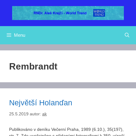
Přeskočit
na
obsah
Menu
Rembrandt
Největší Holanďan
25.5.2019
autor:
ak
Publikováno v deníku Večerní Praha, 1989 (6.10.), 35(197),
str. 7. Zde uveřejněno s přidanými fotografiemi k 350. výročí