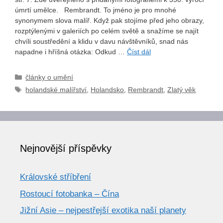
úmrtí umělce. Rembrandt. To jméno je pro mnohé
synonymem slova malíř. Když pak stojíme před jeho obrazy,
rozptýlenými v galeriích po celém světě a snažíme se najít
chvíli soustředění a klidu v davu návštěvníků, snad nás
napadne i hříšná otázka: Odkud …
Číst dál
Rubriky
články o umění
Štítky
holandské malířství
,
Holandsko
,
Rembrandt
,
Zlatý věk
Nejnovější příspěvky
Královské stříbření
Rostoucí fotobanka – Čína
Jižní Asie – nejpestřejší exotika naší planety