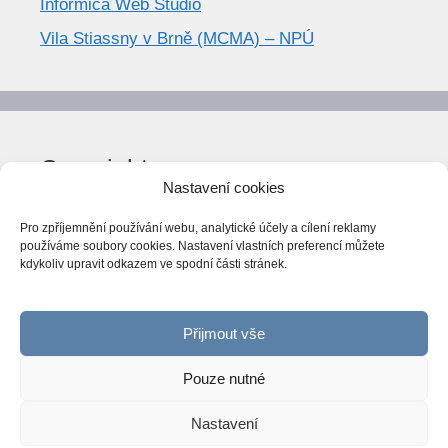
Informica Web Studio
Vila Stiassny v Brně (MCMA) – NPÚ
Copyright
Nastavení cookies
© World Trend 2014-2026
Pro zpříjemnění používání webu, analytické účely a cílení reklamy
Všechna práva vyhrazena.
používáme soubory cookies. Nastavení vlastních preferencí můžete
kdykoliv upravit odkazem ve spodní části stránek.
CC BY-NC 4.0
Webarchiv
ováno Národní knihovnou ČR
Přijmout vše
Pouze nutné
Nastavení