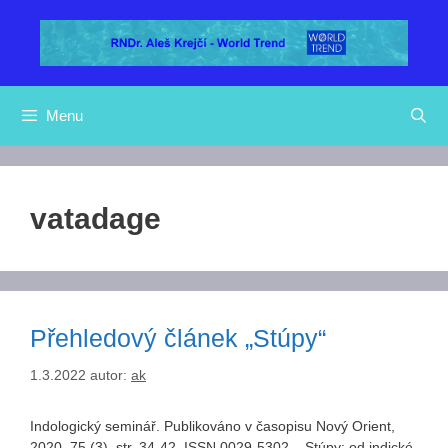
Přeskočit
na
obsah
Menu
vatadage
Přehledový článek „Stúpy“
1.3.2022
autor:
ak
Indologický seminář. Publikováno v časopisu Nový Orient,
2020, 75 (3), str. 34-42. ISSN 0029-5302. Stúpy: od indické