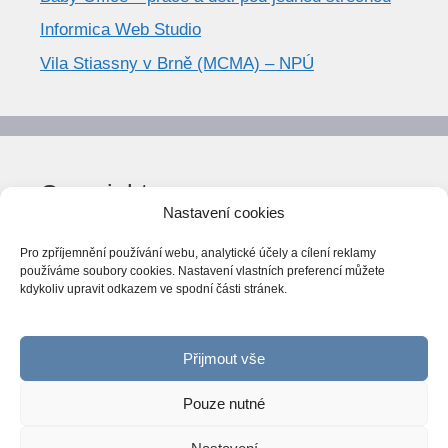
Informica Web Studio
Vila Stiassny v Brně (MCMA) – NPÚ
Copyright
Nastavení cookies
© World Trend 2014-2026
Pro zpříjemnění používání webu, analytické účely a cílení reklamy
Všechna práva vyhrazena.
používáme soubory cookies. Nastavení vlastních preferencí můžete
kdykoliv upravit odkazem ve spodní části stránek.
CC BY-NC 4.0
Webarchiv
ováno Národní knihovnou ČR
Přijmout vše
Pouze nutné