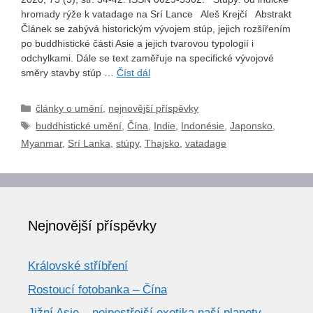
hromady rýže k vatadage na Srí Lance Aleš Krejčí Abstrakt
Článek se zabývá historickým vývojem stúp, jejich rozšířením
po buddhistické části Asie a jejich tvarovou typologií i
odchylkami. Dále se text zaměřuje na specifické vývojové
směry stavby stúp …
Číst dál
Rubriky
články o umění
,
nejnovější příspěvky
Štítky
buddhistické umění
,
Čína
,
Indie
,
Indonésie
,
Japonsko
,
Myanmar
,
Srí Lanka
,
stúpy
,
Thajsko
,
vatadage
Nejnovější příspěvky
Královské stříbření
Rostoucí fotobanka – Čína
Jižní Asie – nejpestřejší exotika naší planety