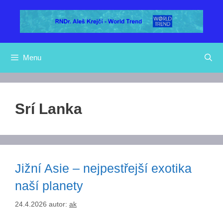
Přeskočit
na
obsah
Menu
Srí Lanka
Jižní Asie – nejpestřejší exotika
naší planety
24.4.2026
autor:
ak