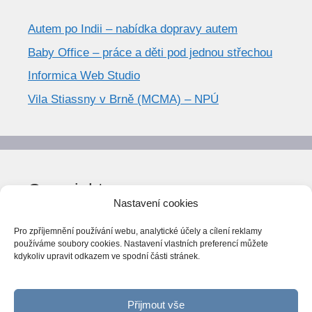
Autem po Indii – nabídka dopravy autem
Baby Office – práce a děti pod jednou střechou
Informica Web Studio
Vila Stiassny v Brně (MCMA) – NPÚ
Copyright
Nastavení cookies
© World Trend 2014-2026
Pro zpříjemnění používání webu, analytické účely a cílení reklamy
Všechna práva vyhrazena.
používáme soubory cookies. Nastavení vlastních preferencí můžete
kdykoliv upravit odkazem ve spodní části stránek.
CC BY-NC 4.0
Webarchiv
ováno Národní knihovnou ČR
Přijmout vše