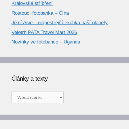
Královské stříbření
Rostoucí fotobanka – Čína
Jižní Asie – nejpestřejší exotika naší planety
Veletrh PATA Travel Mart 2026
Novinky ve fotobance – Uganda
Články a texty
Články
a
texty