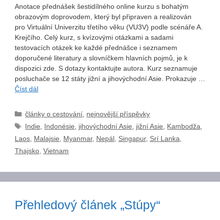
Anotace přednášek šestidílného online kurzu s bohatým
obrazovým doprovodem, který byl připraven a realizován
pro Virtuální Univerzitu třetího věku (VU3V) podle scénáře A.
Krejčího. Celý kurz, s kvízovými otázkami a sadami
testovacích otázek ke každé přednášce i seznamem
doporučené literatury a slovníčkem hlavních pojmů, je k
dispozici zde. S dotazy kontaktujte autora. Kurz seznamuje
posluchače se 12 státy jižní a jihovýchodní Asie. Prokazuje …
Číst dál
Rubriky
články o cestování
,
nejnovější příspěvky
Štítky
Indie
,
Indonésie
,
jihovýchodní Asie
,
jižní Asie
,
Kambodža
,
Laos
,
Malajsie
,
Myanmar
,
Nepál
,
Singapur
,
Srí Lanka
,
Thajsko
,
Vietnam
Přehledový článek „Stúpy“