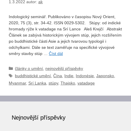
1.3.2022
autor:
ak
Indologický seminář. Publikováno v časopisu Nový Orient,
2020, 75 (3), str. 34-42. ISSN 0029-5302. Stúpy: od indické
hromady rýže k vatadage na Srí Lance Aleš Krejčí Abstrakt
Článek se zabývá historickým vývojem stúp, jejich rozšířením
po buddhistické části Asie a jejich tvarovou typologií i
odchylkami. Dále se text zaměřuje na specifické vývojové
směry stavby stúp …
Číst dál
Rubriky
články o umění
,
nejnovější příspěvky
Štítky
buddhistické umění
,
Čína
,
Indie
,
Indonésie
,
Japonsko
,
Myanmar
,
Srí Lanka
,
stúpy
,
Thajsko
,
vatadage
Nejnovější příspěvky