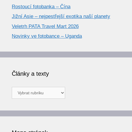
Rostoucí fotobanka – Čína
Jižní Asie – nejpestřejší exotika naší planety
Veletrh PATA Travel Mart 2026
Novinky ve fotobance – Uganda
Články a texty
Články
a
texty