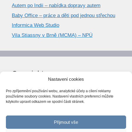
Autem po Indii – nabídka dopravy autem
Baby Office – práce a děti pod jednou střechou
Informica Web Studio
Vila Stiassny v Brně (MCMA) – NPÚ
Copyright
Nastavení cookies
© World Trend 2014-2026
Pro zpříjemnění používání webu, analytické účely a cílení reklamy
Všechna práva vyhrazena.
používáme soubory cookies. Nastavení vlastních preferencí můžete
kdykoliv upravit odkazem ve spodní části stránek.
CC BY-NC 4.0
Webarchiv
ováno Národní knihovnou ČR
Přijmout vše