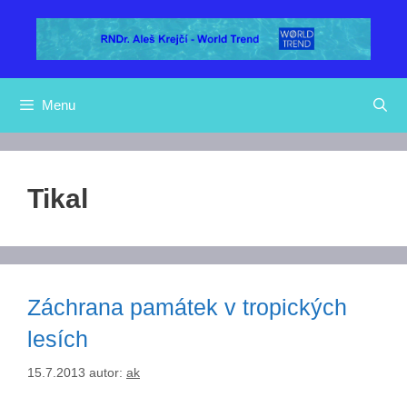
Přeskočit
na
obsah
Menu
Tikal
Záchrana památek v tropických
lesích
15.7.2013
autor:
ak