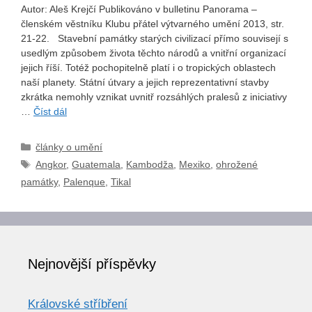
Autor: Aleš Krejčí Publikováno v bulletinu Panorama –
členském věstníku Klubu přátel výtvarného umění 2013, str.
21-22. Stavební památky starých civilizací přímo souvisejí s
usedlým způsobem života těchto národů a vnitřní organizací
jejich říší. Totéž pochopitelně platí i o tropických oblastech
naší planety. Státní útvary a jejich reprezentativní stavby
zkrátka nemohly vznikat uvnitř rozsáhlých pralesů z iniciativy
…
Číst dál
Rubriky
články o umění
Štítky
Angkor
,
Guatemala
,
Kambodža
,
Mexiko
,
ohrožené
památky
,
Palenque
,
Tikal
Nejnovější příspěvky
Královské stříbření