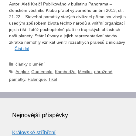
Autor: Aleš Krejčí Publikováno v bulletinu Panorama –
členském věstníku Klubu přátel výtvarného umění 2013, str.
21-22. Stavební památky starých civilizací přímo souvisejí s
usedlým způsobem života těchto národů a vnitřní organizací
jejich říší. Totéž pochopitelně platí i o tropických oblastech
naší planety. Státní útvary a jejich reprezentativní stavby
zkrátka nemohly vznikat uvnitř rozsáhlých pralesů z iniciativy
…
Číst dál
Rubriky
články o umění
Štítky
Angkor
,
Guatemala
,
Kambodža
,
Mexiko
,
ohrožené
památky
,
Palenque
,
Tikal
Nejnovější příspěvky
Královské stříbření