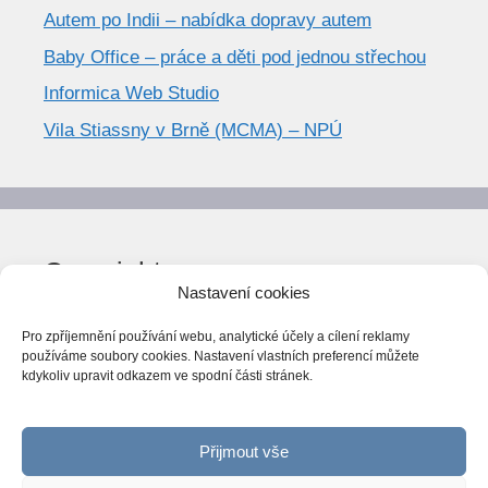
Autem po Indii – nabídka dopravy autem
Baby Office – práce a děti pod jednou střechou
Informica Web Studio
Vila Stiassny v Brně (MCMA) – NPÚ
Copyright
Nastavení cookies
© World Trend 2014-2026
Pro zpříjemnění používání webu, analytické účely a cílení reklamy
Všechna práva vyhrazena.
používáme soubory cookies. Nastavení vlastních preferencí můžete
kdykoliv upravit odkazem ve spodní části stránek.
CC BY-NC 4.0
Webarchiv
ováno Národní knihovnou ČR
Přijmout vše