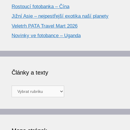
Rostoucí fotobanka – Čína
Jižní Asie – nejpestřejší exotika naší planety
Veletrh PATA Travel Mart 2026
Novinky ve fotobance – Uganda
Články a texty
Články
a
texty