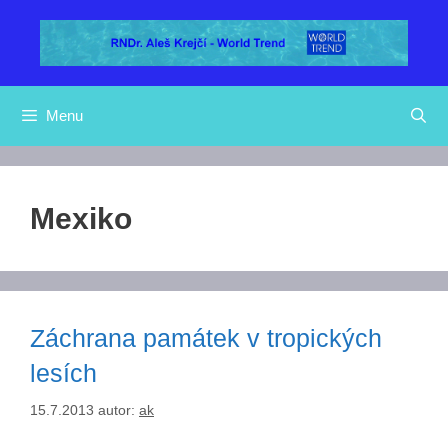
Přeskočit
na
obsah
Menu
Mexiko
Záchrana památek v tropických
lesích
15.7.2013
autor:
ak