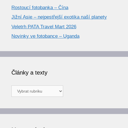
Rostoucí fotobanka – Čína
Jižní Asie – nejpestřejší exotika naší planety
Veletrh PATA Travel Mart 2026
Novinky ve fotobance – Uganda
Články a texty
Články
a
texty