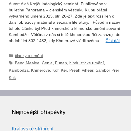
Autor: Aleš Krejčí Indologický seminář. Publikováno v
bulletinu Panorama – členském věstníku Klubu přátel
výtvarného umění 2015, str. 26-27. Zde je text rozšířen o
další obrazový materiál a seznam literatury. Původní název
tohoto článku byl Před-khmerské a khmerské umění severní
Kambodže. Většina z nás si totiž khmerskou říši zasazuje do
období let 802-1432, kdy Khmerové vládli svému …
Číst dál
Rubriky
články o umění
Štítky
Beng Mealea
,
Čenla
,
Funan
,
hinduistické umění
,
Kambodža
,
Khmérové
,
Koh Ker
,
Preah Vihear
,
Sambor Prei
Kuk
Nejnovější příspěvky
Královské stříbření