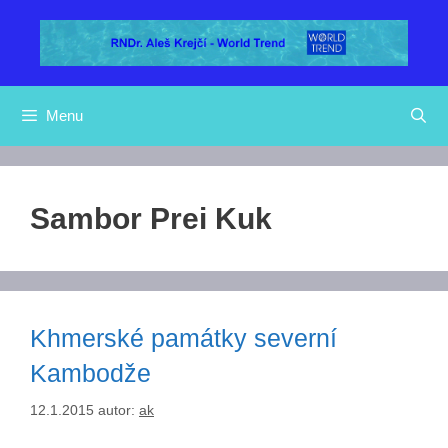
Přeskočit
na
obsah
Menu
Sambor Prei Kuk
Khmerské památky severní
Kambodže
12.1.2015
autor:
ak