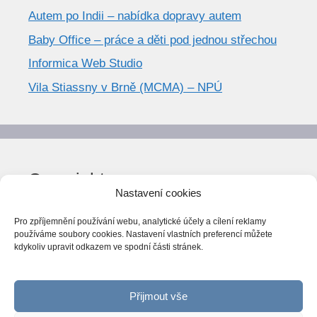
Autem po Indii – nabídka dopravy autem
Baby Office – práce a děti pod jednou střechou
Informica Web Studio
Vila Stiassny v Brně (MCMA) – NPÚ
Copyright
Nastavení cookies
© World Trend 2014-2026
Pro zpříjemnění používání webu, analytické účely a cílení reklamy
Všechna práva vyhrazena.
používáme soubory cookies. Nastavení vlastních preferencí můžete
kdykoliv upravit odkazem ve spodní části stránek.
CC BY-NC 4.0
Webarchiv
ováno Národní knihovnou ČR
Přijmout vše