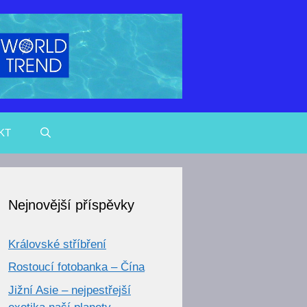
KT
Nejnovější příspěvky
Královské stříbření
Rostoucí fotobanka – Čína
Jižní Asie – nejpestřejší