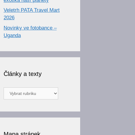
exotika naší planety
Veletrh PATA Travel Mart
2026
Novinky ve fotobance –
Uganda
Články a texty
Články
a
texty
Mapa stránek