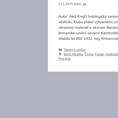
12.1.2015
autor:
ak
Autor: Aleš Krejčí Indologický sem
věstníku Klubu přátel výtvarného umě
obrazový materiál a seznam literat
khmerské umění severní Kambodže. V
období let 802-1432, kdy Khmerov
Rubriky
články o umění
Štítky
Beng Mealea
,
Čenla
,
Funan
,
hinduist
Prei Kuk