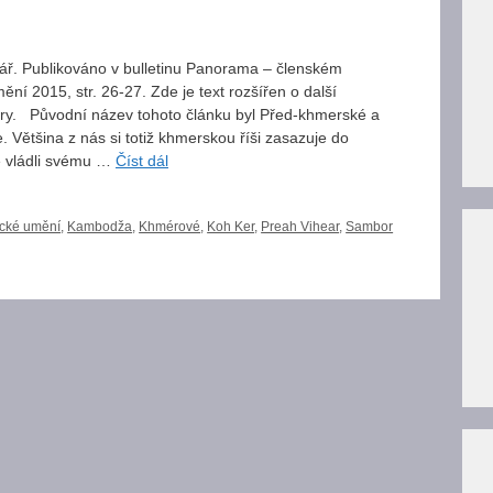
inář. Publikováno v bulletinu Panorama – členském
ní 2015, str. 26-27. Zde je text rozšířen o další
ury. Původní název tohoto článku byl Před-khmerské a
ětšina z nás si totiž khmerskou říši zasazuje do
é vládli svému …
Číst dál
ické umění
,
Kambodža
,
Khmérové
,
Koh Ker
,
Preah Vihear
,
Sambor