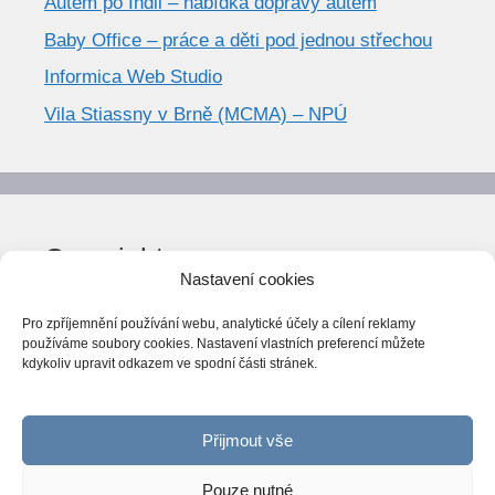
Autem po Indii – nabídka dopravy autem
Baby Office – práce a děti pod jednou střechou
Informica Web Studio
Vila Stiassny v Brně (MCMA) – NPÚ
Copyright
Nastavení cookies
© World Trend 2014-2026
Pro zpříjemnění používání webu, analytické účely a cílení reklamy
Všechna práva vyhrazena.
používáme soubory cookies. Nastavení vlastních preferencí můžete
kdykoliv upravit odkazem ve spodní části stránek.
CC BY-NC 4.0
Webarchiv
ováno Národní knihovnou ČR
Přijmout vše
Pouze nutné