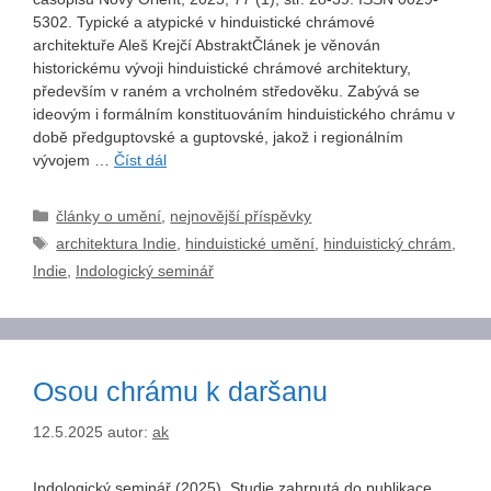
5302. Typické a atypické v hinduistické chrámové
architektuře Aleš Krejčí AbstraktČlánek je věnován
historickému vývoji hinduistické chrámové architektury,
především v raném a vrcholném středověku. Zabývá se
ideovým i formálním konstituováním hinduistického chrámu v
době předguptovské a guptovské, jakož i regionálním
vývojem …
Číst dál
Rubriky
články o umění
,
nejnovější příspěvky
Štítky
architektura Indie
,
hinduistické umění
,
hinduistický chrám
,
Indie
,
Indologický seminář
Osou chrámu k daršanu
12.5.2025
autor:
ak
Indologický seminář (2025). Studie zahrnutá do publikace