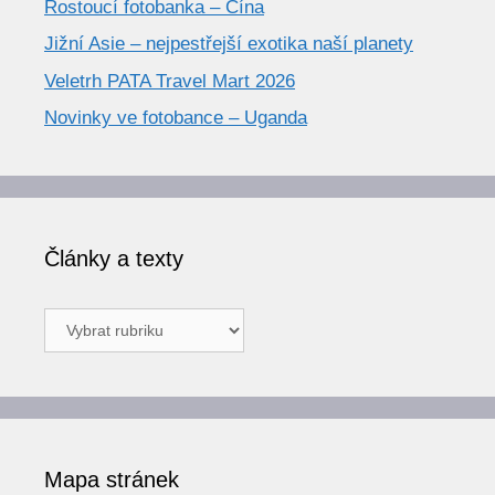
Rostoucí fotobanka – Čína
Jižní Asie – nejpestřejší exotika naší planety
Veletrh PATA Travel Mart 2026
Novinky ve fotobance – Uganda
Články a texty
Články
a
texty
Mapa stránek