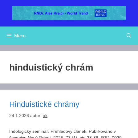
Přeskočit
na
obsah
Menu
hinduistický chrám
Hinduistické chrámy
24.1.2026
autor:
ak
Indologický seminář. Přehledový článek. Publikováno v
časopisu Nový Orient, 2025, 77 (1), str. 28-39. ISSN 0029-