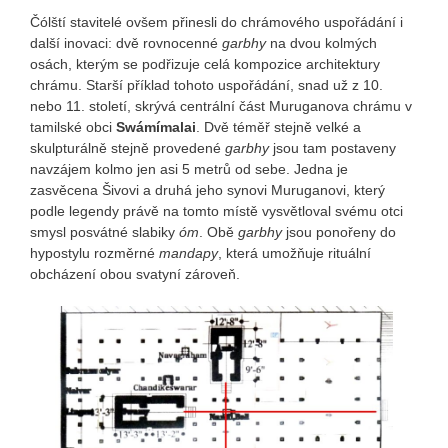
Čólští stavitelé ovšem přinesli do chrámového uspořádání i
další inovaci: dvě rovnocenné
garbhy
na dvou kolmých
osách, kterým se podřizuje celá kompozice architektury
chrámu. Starší příklad tohoto uspořádání, snad už z 10.
nebo 11. století, skrývá centrální část Muruganova chrámu v
tamilské obci
Swámímalai
. Dvě téměř stejně velké a
skulpturálně stejně provedené
garbhy
jsou tam postaveny
navzájem kolmo jen asi 5 metrů od sebe. Jedna je
zasvěcena Šivovi a druhá jeho synovi Muruganovi, který
podle legendy právě na tomto místě vysvětloval svému otci
smysl posvátné slabiky
óm
. Obě
garbhy
jsou ponořeny do
hypostylu rozměrné
mandapy
, která umožňuje rituální
obcházení obou svatyní zároveň.