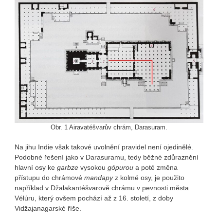
Obr. 1 Airavatéšvarův chrám, Darasuram.
Na jihu Indie však takové uvolnění pravidel není ojedinělé.
Podobné řešení jako v Darasuramu, tedy běžné zdůraznění
hlavní osy ke
garbze
vysokou
gópurou
a poté změna
přístupu do chrámové
mandapy
z kolmé osy, je použito
například v Džalakantéšvarově chrámu v pevnosti města
Vélúru, který ovšem pochází až z 16. století, z doby
Vidžajanagarské říše.