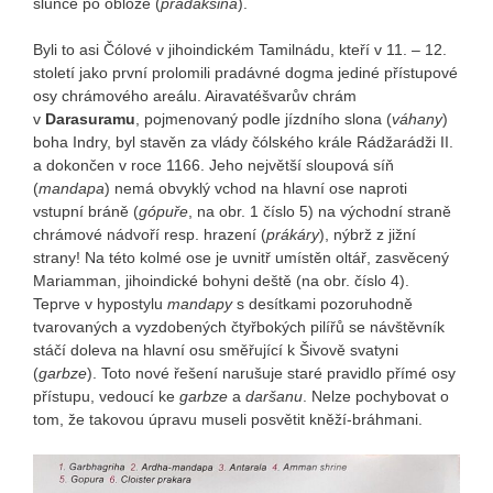
slunce po obloze (
pradakšina
).
Byli to asi Čólové v jihoindickém Tamilnádu, kteří v 11. – 12.
století jako první prolomili pradávné dogma jediné přístupové
osy chrámového areálu. Airavatéšvarův chrám
v
Darasuramu
, pojmenovaný podle jízdního slona (
váhany
)
boha Indry, byl stavěn za vlády čólského krále Rádžarádži II.
a dokončen v roce 1166. Jeho největší sloupová síň
(
mandapa
) nemá obvyklý vchod na hlavní ose naproti
vstupní bráně (
gópuře
, na obr. 1 číslo 5) na východní straně
chrámové nádvoří resp. hrazení (
prákáry
), nýbrž z jižní
strany! Na této kolmé ose je uvnitř umístěn oltář, zasvěcený
Mariamman, jihoindické bohyni deště (na obr. číslo 4).
Teprve v hypostylu
mandapy
s desítkami pozoruhodně
tvarovaných a vyzdobených čtyřbokých pilířů se návštěvník
stáčí doleva na hlavní osu směřující k Šivově svatyni
(
garbze
). Toto nové řešení narušuje staré pravidlo přímé osy
přístupu, vedoucí ke
garbze
a
daršanu
. Nelze pochybovat o
tom, že takovou úpravu museli posvětit kněží-bráhmani.