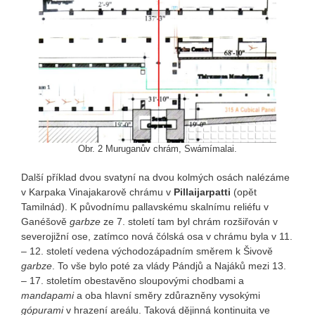
Obr. 2 Muruganův chrám, Swámímalai.
Další příklad dvou svatyní na dvou kolmých osách nalézáme
v Karpaka Vinajakarově chrámu v
Pillaijarpatti
(opět
Tamilnád). K původnímu pallavskému skalnímu reliéfu v
Ganéšově
garbze
ze 7. století tam byl chrám rozšiřován v
severojižní ose, zatímco nová čólská osa v chrámu byla v 11.
– 12. století vedena východozápadním směrem k Šivově
garbze
. To vše bylo poté za vlády Pándjů a Najáků mezi 13.
– 17. stoletím obestavěno sloupovými chodbami a
mandapami
a oba hlavní směry zdůrazněny vysokými
gópurami
v hrazení areálu. Taková dějinná kontinuita ve