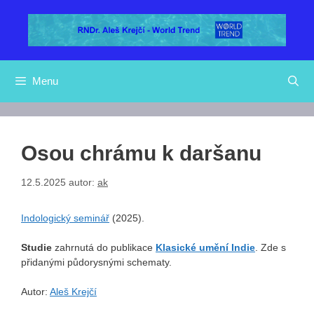
Přeskočit
na
obsah
Menu
Osou chrámu k daršanu
12.5.2025
autor:
ak
Indologický seminář
(2025).
Studie
zahrnutá do publikace
Klasické umění Indie
. Zde s
přidanými půdorysnými schematy.
Autor:
Aleš Krejčí