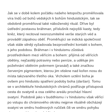
Jak se v době kolem počátku našeho letopočtu proměňovala
víra Indů od bohů védských k bohům hinduistickým, tak se
obdobně proměňoval také náboženský rituál. Dříve byl
ústřední postavou bráhman, příslušník nejvyšší kasty, tedy
kněz, který recitoval nesrozumitelné verše starých véd a
prováděl zápalnou oběť. Proměňující se indická společnost
však stále silněji vyžadovala bezprostřední kontakt s bohem,
s jeho podobou. Bráhman i v hinduismu zůstává
prostředníkem mezi věřícím a bohem: přijímá od věřících
obětiny, nejčastěji potraviny nebo peníze, a uděluje jim
požehnání obětním pokrmem (
prasád
) a také značkou
červeným pigmentem, kterou jim vtiskne nad kořen nosu do
místa takzvaného třetího oka. Vrcholem uctění boha je
ovšem pro hinduistu spatření podoby boha (
daršan
)
.
Tomu
se v architektuře hinduistických chrámů podřizuje přístupová
cesta do svatyně a osa celého areálu prochází hlavní
svatyní. Podobně jako v buddhismu i v hinduismu však věřící
po vstupu do chrámového okrsku nejprve rituálně obcházejí
svatyni ve směru hodinových ručiček čili ve směru pohybu