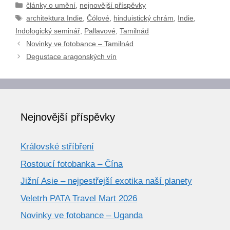
Rubriky
články o umění
,
nejnovější příspěvky
Štítky
architektura Indie
,
Čólové
,
hinduistický chrám
,
Indie
,
Indologický seminář
,
Pallavové
,
Tamilnád
Novinky ve fotobance – Tamilnád
Degustace aragonských vín
Nejnovější příspěvky
Královské stříbření
Rostoucí fotobanka – Čína
Jižní Asie – nejpestřejší exotika naší planety
Veletrh PATA Travel Mart 2026
Novinky ve fotobance – Uganda