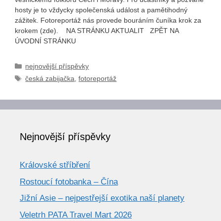
hosty je to vždycky společenská událost a pamětihodný
zážitek. Fotoreportáž nás provede bouráním čuníka krok za
krokem (zde). NA STRÁNKU AKTUALIT ZPĚT NA
ÚVODNÍ STRÁNKU
Rubriky
nejnovější příspěvky
Štítky
česká zabijačka
,
fotoreportáž
Nejnovější příspěvky
Královské stříbření
Rostoucí fotobanka – Čína
Jižní Asie – nejpestřejší exotika naší planety
Veletrh PATA Travel Mart 2026