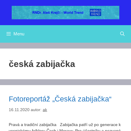
Přeskočit
na
obsah
Menu
česká zabijačka
Fotoreportáž „Česká zabijačka“
16.11.2020
autor:
ak
Pravá a tradiční zabijačka Zabijačka patří už po generace k
vesnickému folkloru Čech i Moravy. Pro účastníky a pozvané