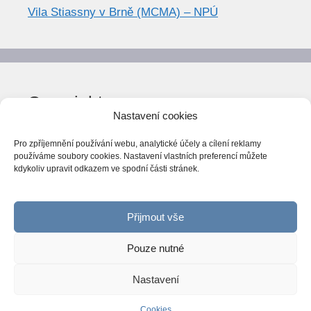
Vila Stiassny v Brně (MCMA) – NPÚ
Copyright
Nastavení cookies
© World Trend 2014-2026
Pro zpříjemnění používání webu, analytické účely a cílení reklamy
Všechna práva vyhrazena.
používáme soubory cookies. Nastavení vlastních preferencí můžete
kdykoliv upravit odkazem ve spodní části stránek.
CC BY-NC 4.0
Webarchiv
ováno Národní knihovnou ČR
Přijmout vše
Pouze nutné
Nastavení
© 2026 World Trend
• Vytvořeno s
GeneratePress
Cookies