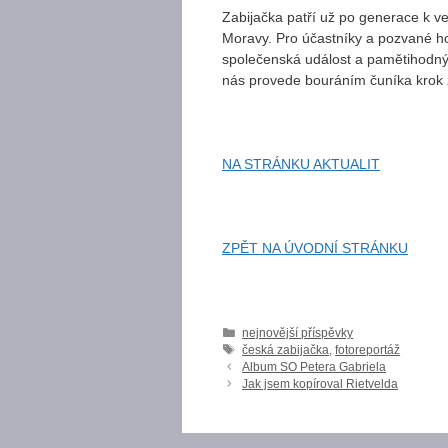
Zabijačka patří už po generace k v
Moravy. Pro účastníky a pozvané ho
společenská událost a pamětihodný 
nás provede bouráním čuníka krok 
NA STRÁNKU AKTUALIT
ZPĚT NA ÚVODNÍ STRÁNKU
Rubriky
nejnovější příspěvky
Štítky
česká zabijačka
,
fotoreportáž
Album SO Petera Gabriela
Jak jsem kopíroval Rietvelda