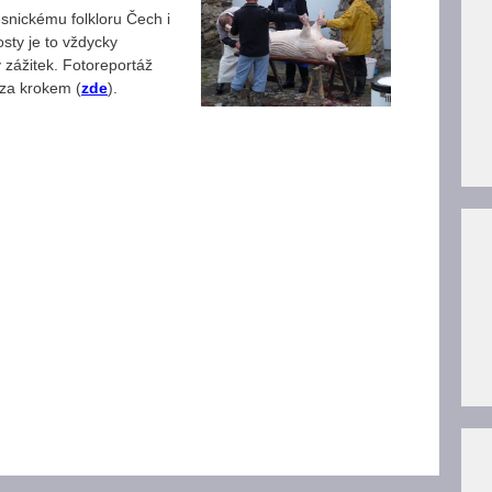
esnickému folkloru Čech i
sty je to vždycky
zážitek. Fotoreportáž
za krokem (
zde
).