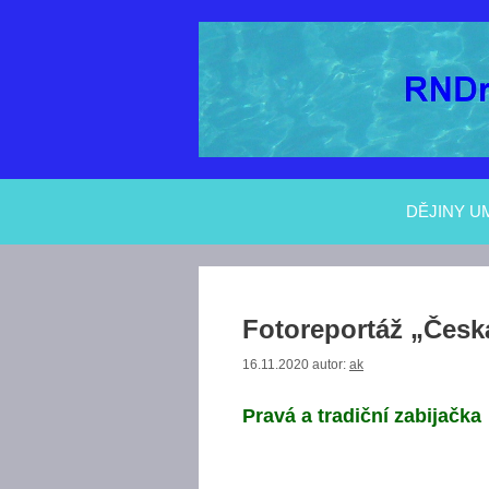
Přeskočit
na
obsah
DĚJINY U
Fotoreportáž „Česk
16.11.2020
autor:
ak
Pravá a tradiční zabijačka