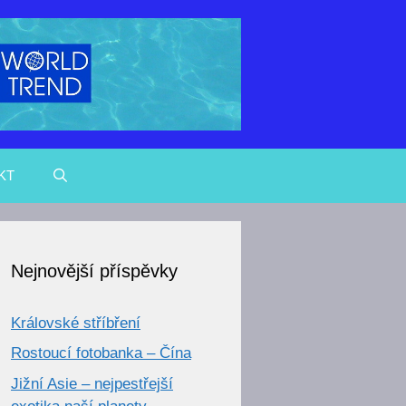
KT
Nejnovější příspěvky
Královské stříbření
Rostoucí fotobanka – Čína
Jižní Asie – nejpestřejší