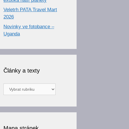
exotika naší planety
Veletrh PATA Travel Mart
2026
Novinky ve fotobance –
Uganda
Články a texty
Články
a
texty
Mapa stránek