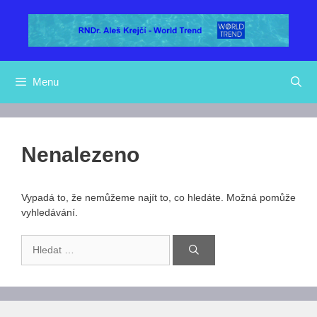
Přeskočit
na
obsah
Menu
Nenalezeno
Vypadá to, že nemůžeme najít to, co hledáte. Možná pomůže
vyhledávání.
Hledat: