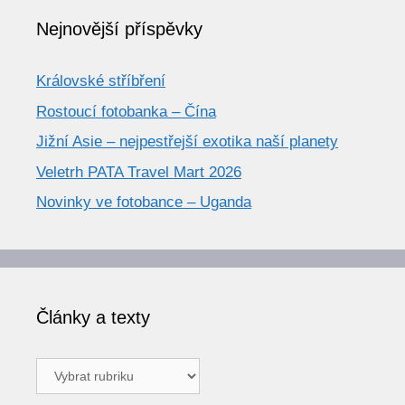
Nejnovější příspěvky
Královské stříbření
Rostoucí fotobanka – Čína
Jižní Asie – nejpestřejší exotika naší planety
Veletrh PATA Travel Mart 2026
Novinky ve fotobance – Uganda
Články a texty
Články
a