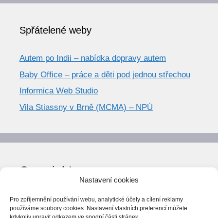
Spřátelené weby
Autem po Indii – nabídka dopravy autem
Baby Office – práce a děti pod jednou střechou
Informica Web Studio
Vila Stiassny v Brně (MCMA) – NPÚ
Copyright
Nastavení cookies
© World Trend 2014-2026
Pro zpříjemnění používání webu, analytické účely a cílení reklamy
Všechna práva vyhrazena.
používáme soubory cookies. Nastavení vlastních preferencí můžete
kdykoliv upravit odkazem ve spodní části stránek.