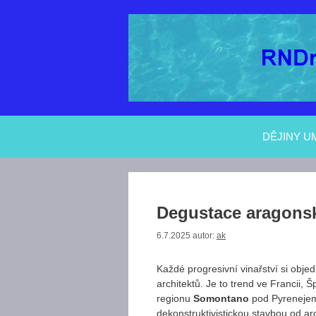
Přeskočit
na
obsah
DĚJINY U
Degustace aragons
6.7.2025
autor:
ak
Každé progresivní vinařství si obj
architektů. Je to trend ve Francii
regionu
Somontano
pod Pyrenejemi
dekonstruktivistickou stavbou od arc