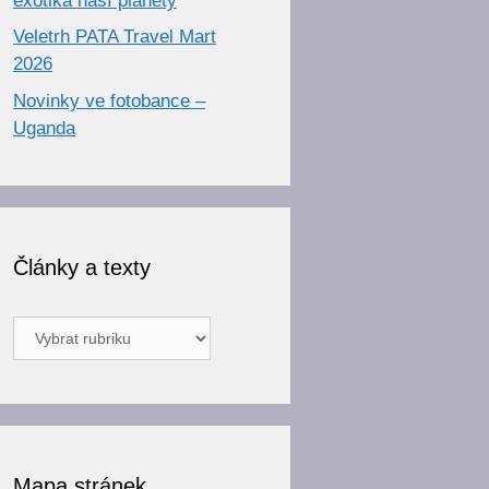
exotika naší planety
Veletrh PATA Travel Mart
2026
Novinky ve fotobance –
Uganda
Články a texty
Články
a
texty
Mapa stránek