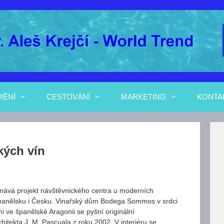
MĚNÍ
CESTOVÁNÍ
MARKETING
KONTA
kých vín
ednává projekt návštěvnického centra u moderních
, Španělsku i Česku. Vinařský dům Bodega Sommos v srdci
 ve španělské Aragonii se pyšní originální
hitekta J. M. Pascuala z roku 2002. V interiéru se