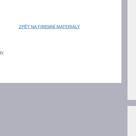
ZPĚT NA FIREMNÍ MATERIÁLY
vky
o