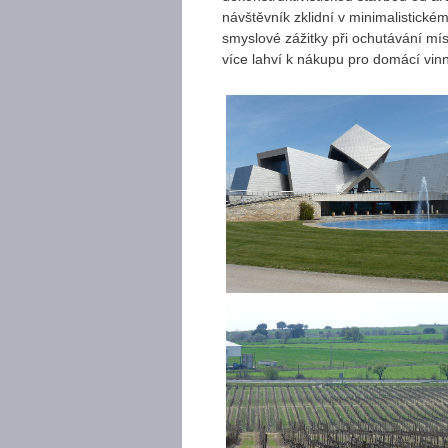
návštěvník zklidní v minimalistické
smyslové zážitky při ochutávání míst
více lahví k nákupu pro domácí vinn