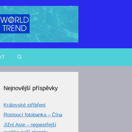
KT
Nejnovější příspěvky
Královské stříbření
Rostoucí fotobanka – Čína
Jižní Asie – nejpestřejší