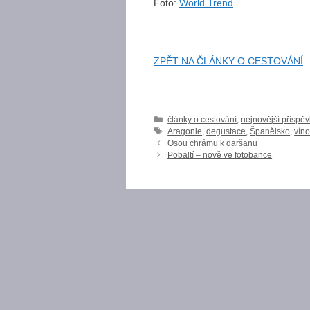
Foto:
World Trend
ZPĚT NA ČLÁNKY O CESTOVÁNÍ
Rubriky
články o cestování
,
nejnovější příspě
Štítky
Aragonie
,
degustace
,
Španělsko
,
vín
Osou chrámu k daršanu
Pobaltí – nově ve fotobance