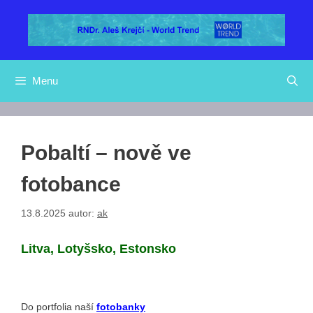
Přeskočit
na
obsah
Menu
Pobaltí – nově ve
fotobance
13.8.2025
autor:
ak
Litva, Lotyšsko, Estonsko
Do portfolia naší
fotobanky