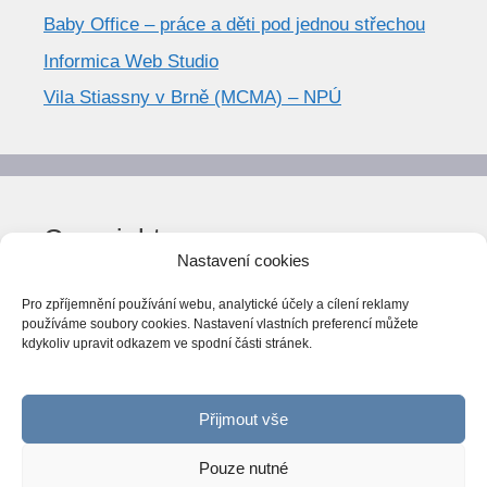
Baby Office – práce a děti pod jednou střechou
Informica Web Studio
Vila Stiassny v Brně (MCMA) – NPÚ
Copyright
Nastavení cookies
© World Trend 2014-2026
Pro zpříjemnění používání webu, analytické účely a cílení reklamy
Všechna práva vyhrazena.
používáme soubory cookies. Nastavení vlastních preferencí můžete
kdykoliv upravit odkazem ve spodní části stránek.
CC BY-NC 4.0
Webarchiv
ováno Národní knihovnou ČR
Přijmout vše
Pouze nutné