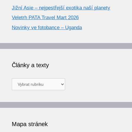
Jižní Asie – nejpestřejší exotika naší planety
Veletrh PATA Travel Mart 2026
Novinky ve fotobance – Uganda
Články a texty
Články
a
texty
Mapa stránek