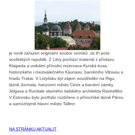
je nově zařazen originální soubor snímků ze tří post-
sovětských republik. Z Litvy pochází materiál z přístavu
Klaipeda a unikátní přírodní rezervace Kurská kosa,
historického i meziválečného Kaunasu, barokního Vilniusu a
hradu Trakai. V Lotyšsku byl zájem soustředěn na Rigu,
lázně Jurmala, hanzovní město Césis a barokní zámky
Jelgava a Rundale slavného italského architekta Rastrelliho.
V Estonsku bylo portfolio rozšířeno o přímořské lázně Pärnu
a samozřejmě hlavní město Tallinn.
NA STRÁNKU AKTUALIT