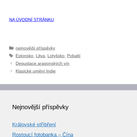
NA ÚVODNÍ STRÁNKU
Rubriky
nejnovější příspěvky
Štítky
Estonsko
,
Litva
,
Lotyšsko
,
Pobaltí
Degustace aragonských vín
Klasické umění Indie
Nejnovější příspěvky
Královské stříbření
Rostoucí fotobanka – Čína