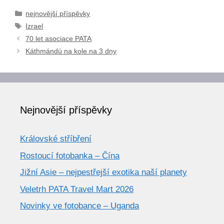
Rubriky
nejnovější příspěvky
Štítky
Izrael
70 let asociace PATA
Káthmándú na kole na 3 dny
Nejnovější příspěvky
Královské stříbření
Rostoucí fotobanka – Čína
Jižní Asie – nejpestřejší exotika naší planety
Veletrh PATA Travel Mart 2026
Novinky ve fotobance – Uganda