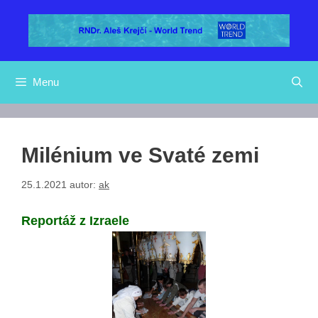
Přeskočit
na
obsah
Menu
Milénium ve Svaté zemi
25.1.2021
autor:
ak
Reportáž z Izraele