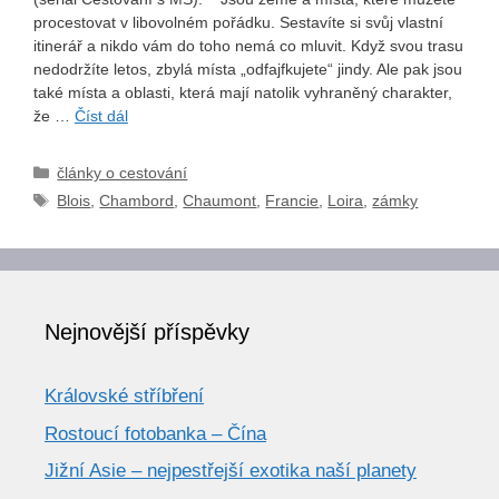
procestovat v libovolném pořádku. Sestavíte si svůj vlastní
itinerář a nikdo vám do toho nemá co mluvit. Když svou trasu
nedodržíte letos, zbylá místa „odfajfkujete“ jindy. Ale pak jsou
také místa a oblasti, která mají natolik vyhraněný charakter,
že …
Číst dál
Rubriky
články o cestování
Štítky
Blois
,
Chambord
,
Chaumont
,
Francie
,
Loira
,
zámky
Nejnovější příspěvky
Královské stříbření
Rostoucí fotobanka – Čína
Jižní Asie – nejpestřejší exotika naší planety