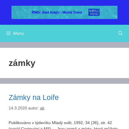
Přeskočit
na
obsah
Menu
zámky
Zámky na Loiře
14.3.2020
autor:
ak
Publikováno v týdeníku Mladý svět, 1992, 34 (36), str. 42
(seriál Cestování s MS). Jsou země a místa, které můžete