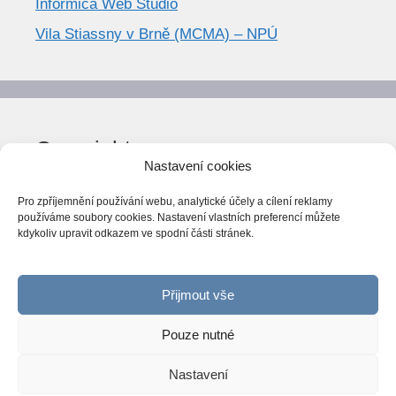
Informica Web Studio
Vila Stiassny v Brně (MCMA) – NPÚ
Copyright
Nastavení cookies
© World Trend 2014-2026
Pro zpříjemnění používání webu, analytické účely a cílení reklamy
Všechna práva vyhrazena.
používáme soubory cookies. Nastavení vlastních preferencí můžete
kdykoliv upravit odkazem ve spodní části stránek.
CC BY-NC 4.0
Webarchiv
ováno Národní knihovnou ČR
Přijmout vše
Pouze nutné
Nastavení