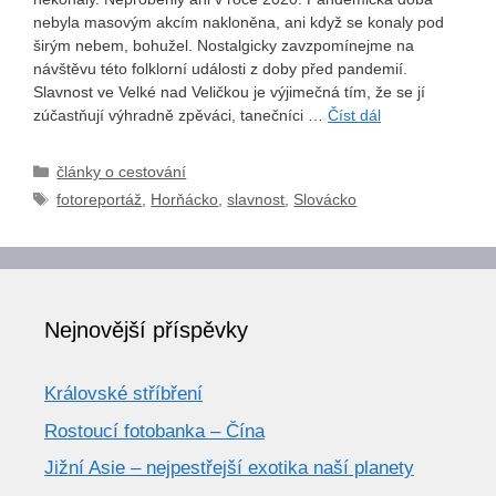
nebyla masovým akcím nakloněna, ani když se konaly pod
širým nebem, bohužel. Nostalgicky zavzpomínejme na
návštěvu této folklorní události z doby před pandemií.
Slavnost ve Velké nad Veličkou je výjimečná tím, že se jí
zúčastňují výhradně zpěváci, tanečníci …
Číst dál
Rubriky
články o cestování
Štítky
fotoreportáž
,
Horňácko
,
slavnost
,
Slovácko
Nejnovější příspěvky
Královské stříbření
Rostoucí fotobanka – Čína
Jižní Asie – nejpestřejší exotika naší planety