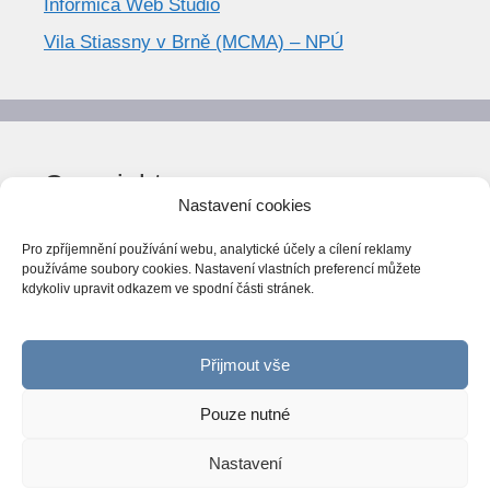
Informica Web Studio
Vila Stiassny v Brně (MCMA) – NPÚ
Copyright
Nastavení cookies
© World Trend 2014-2026
Pro zpříjemnění používání webu, analytické účely a cílení reklamy
Všechna práva vyhrazena.
používáme soubory cookies. Nastavení vlastních preferencí můžete
kdykoliv upravit odkazem ve spodní části stránek.
CC BY-NC 4.0
Webarchiv
ováno Národní knihovnou ČR
Přijmout vše
Pouze nutné
Nastavení