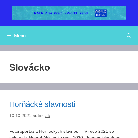
Přeskočit
na
obsah
Menu
Slovácko
Horňácké slavnosti
10.10.2021
autor:
ak
Fotoreportáž z Horňáckých slavností V roce 2021 se
nekonaly. Neproběhly ani v roce 2020. Pandemická doba