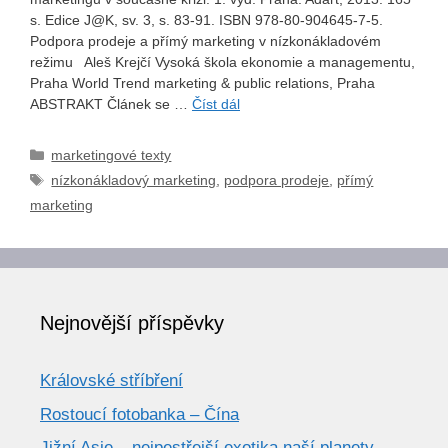
s. Edice J@K, sv. 3, s. 83-91. ISBN 978-80-904645-7-5.
Podpora prodeje a přímý marketing v nízkonákladovém
režimu Aleš Krejčí Vysoká škola ekonomie a managementu,
Praha World Trend marketing & public relations, Praha
ABSTRAKT Článek se …
Číst dál
Rubriky
marketingové texty
Štítky
nízkonákladový marketing
,
podpora prodeje
,
přímý
marketing
Nejnovější příspěvky
Královské stříbření
Rostoucí fotobanka – Čína
Jižní Asie – nejpestřejší exotika naší planety