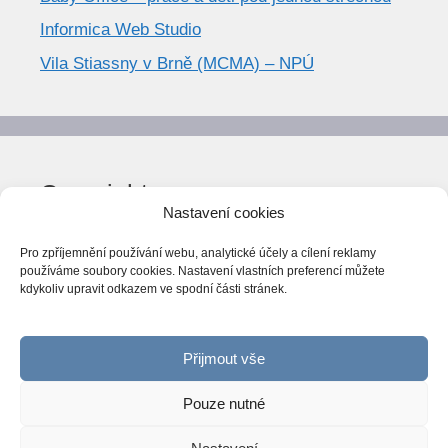
Informica Web Studio
Vila Stiassny v Brně (MCMA) – NPÚ
Copyright
Nastavení cookies
© World Trend 2014-2026
Pro zpříjemnění používání webu, analytické účely a cílení reklamy
Všechna práva vyhrazena.
používáme soubory cookies. Nastavení vlastních preferencí můžete
kdykoliv upravit odkazem ve spodní části stránek.
CC BY-NC 4.0
Webarchiv
ováno Národní knihovnou ČR
Přijmout vše
Pouze nutné