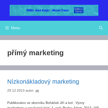
Přeskočit
na
obsah
Menu
přímý marketing
Nízkonákladový marketing
29.12.2013
autor:
ak
Publikováno ve sborníku Boháček Jiří a kol.: Výzvy
marketingu v současné krizi. 1. vyd. Praha: Adart, 2013. 165