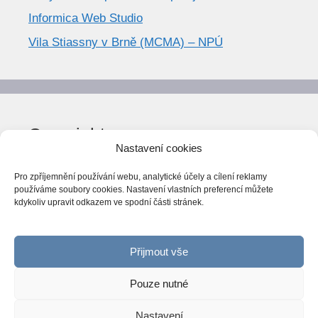
Informica Web Studio
Vila Stiassny v Brně (MCMA) – NPÚ
Copyright
Nastavení cookies
© World Trend 2014-2026
Pro zpříjemnění používání webu, analytické účely a cílení reklamy
Všechna práva vyhrazena.
používáme soubory cookies. Nastavení vlastních preferencí můžete
kdykoliv upravit odkazem ve spodní části stránek.
CC BY-NC 4.0
Webarchiv
ováno Národní knihovnou ČR
Přijmout vše
Pouze nutné
Nastavení