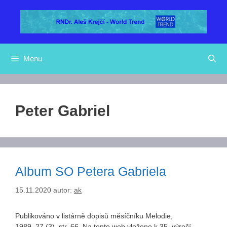
Přeskočit
na
obsah
Menu
Peter Gabriel
Album SO Petera Gabriela
15.11.2020
autor:
ak
Publikováno v listárně dopisů měsíčníku Melodie,
1989, 27 (3), str. 66. Na tento web vloženo k 35. výročí