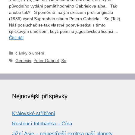
původního vydání pamětihodného Gabrielova alba. Tak
anebo tak? S poměrně malým skluzem proti originálu
(1986) vydal Supraphon album Petera Gabriela – So (Tak).
Náš posluchač se tak vlastně poprvé setkal s tímto
špičkovým umělcem, když pominu jugoslávskou licenci …
Číst dál
Rubriky
články o umění
Štítky
Genesis
,
Peter Gabriel
,
So
Nejnovější příspěvky
Královské stříbření
Rostoucí fotobanka – Čína
Jižní Asie – nejpestřejší exotika naší planety