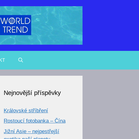
KT
Nejnovější příspěvky
Královské stříbření
Rostoucí fotobanka – Čína
Jižní Asie – nejpestřejší