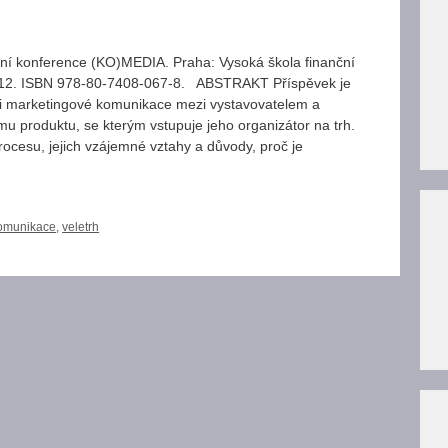
ní konference (KO)MEDIA. Praha: Vysoká škola finanční
012. ISBN 978-80-7408-067-8. ABSTRAKT Příspěvek je
oji marketingové komunikace mezi vystavovatelem a
u produktu, se kterým vstupuje jeho organizátor na trh.
rocesu, jejich vzájemné vztahy a důvody, proč je
komunikace
,
veletrh