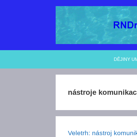
Přeskočit
na
obsah
DĚJINY U
nástroje komunikac
Veletrh: nástroj komuni