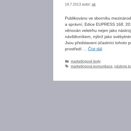
19.7.2013
autor:
ak
Publikováno ve sborníku mezinárod
a správní, Edice EUPRESS 168, 2
věnován veletrhu nejen jako nástr
návštěvníkem, nýbrž jako svébytném
Jsou představeni účastníci tohoto p
prostředí …
Číst dál
Rubriky
marketingové texty
Štítky
marketingová komunikace
,
nástroje 