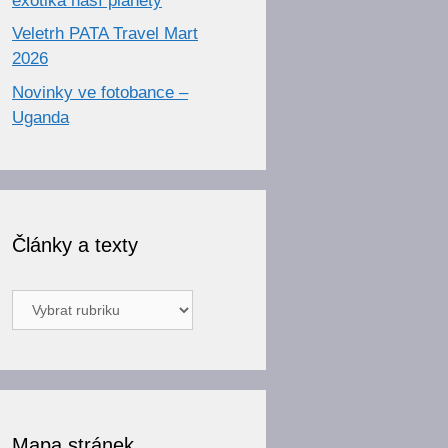
exotika naší planety
Veletrh PATA Travel Mart
2026
Novinky ve fotobance –
Uganda
Články a texty
Články
a
texty
Mapa stránek