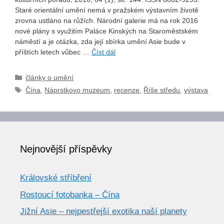
Staré orientální umění nemá v pražském výstavním životě
zrovna ustláno na růžích. Národní galerie má na rok 2016
nové plány s využitím Paláce Kinských na Staroměstském
náměstí a je otázka, zda její sbírka umění Asie bude v
příštích letech vůbec …
Číst dál
Rubriky
články o umění
Štítky
Čína
,
Náprstkovo muzeum
,
recenze
,
Říše středu
,
výstava
Nejnovější příspěvky
Královské stříbření
Rostoucí fotobanka – Čína
Jižní Asie – nejpestřejší exotika naší planety