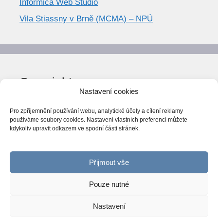
Informica Web Studio
Vila Stiassny v Brně (MCMA) – NPÚ
Copyright
Nastavení cookies
© World Trend 2014-2026
Pro zpříjemnění používání webu, analytické účely a cílení reklamy
Všechna práva vyhrazena.
používáme soubory cookies. Nastavení vlastních preferencí můžete
kdykoliv upravit odkazem ve spodní části stránek.
CC BY-NC 4.0
Webarchiv
ováno Národní knihovnou ČR
Přijmout vše
Pouze nutné
Nastavení