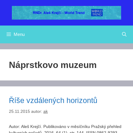
Přeskočit
na
obsah
Menu
Náprstkovo muzeum
Říše vzdálených horizontů
25.11.2015
autor:
ak
Autor: Aleš Krejčí. Publikováno v měsíčníku Pražský přehled
kulturních pořadů, 2016, 64 (1), str. 144. ISSN 0862-9293.