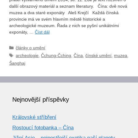
další obrazový materiál a seznam literatury. Čína: dvě nová
muzea a dva staré exponáty Aleš Krejčí Každá čínská
provincie má ve svém hlavním městě historické a
archeologické muzeum. Řada z nich se pyšní unikátními
exponáty, …
Číst dál
Rubriky
články o umění
Štítky
archeologie
,
Čchung-Čching
,
Čína
,
čínské umění
,
muzea
,
Šanghaj
Nejnovější příspěvky
Královské stříbření
Rostoucí fotobanka – Čína
Jižní Asie – nejpestřejší exotika naší planety