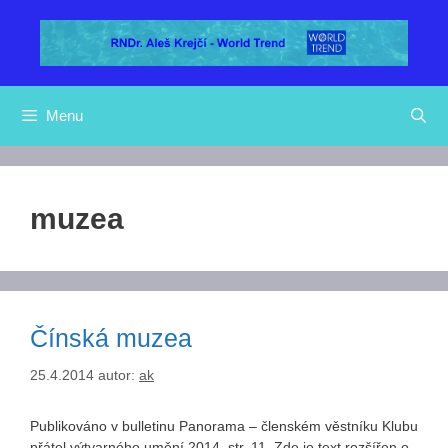
Přeskočit
na
obsah
Menu
muzea
Čínská muzea
25.4.2014
autor:
ak
Publikováno v bulletinu Panorama – členském věstníku Klubu
přátel výtvarného umění 2014, str. 11. Zde je text rozšířen o