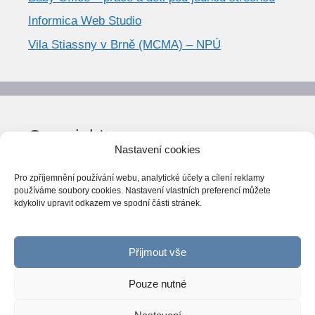
Informica Web Studio
Vila Stiassny v Brně (MCMA) – NPÚ
Copyright
Nastavení cookies
© World Trend 2014-2026
Pro zpříjemnění používání webu, analytické účely a cílení reklamy
Všechna práva vyhrazena.
používáme soubory cookies. Nastavení vlastních preferencí můžete
kdykoliv upravit odkazem ve spodní části stránek.
CC BY-NC 4.0
Webarchiv
ováno Národní knihovnou ČR
Přijmout vše
Pouze nutné