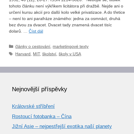
tohoto článku není výkřikem licitátora při dražbě. Nejde ani o
určení kursu akcií pro další kolo velké privatizace. A do třetice
– není to ani parafráze známého: jedna za osmnáct, druhá
bez dvou za dvacet. Dvacet tady znamená dvacet tisíc
dolarů. …
Číst dál
Rubriky
články o cestování
,
marketingové texty
Štítky
Harvard
,
MIT
,
školství
,
školy v USA
Nejnovější příspěvky
Královské stříbření
Rostoucí fotobanka – Čína
Jižní Asie – nejpestřejší exotika naší planety