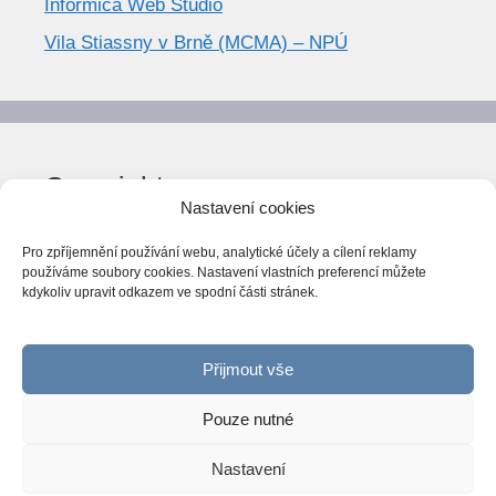
Informica Web Studio
Vila Stiassny v Brně (MCMA) – NPÚ
Copyright
Nastavení cookies
© World Trend 2014-2026
Pro zpříjemnění používání webu, analytické účely a cílení reklamy
Všechna práva vyhrazena.
používáme soubory cookies. Nastavení vlastních preferencí můžete
kdykoliv upravit odkazem ve spodní části stránek.
CC BY-NC 4.0
Webarchiv
ováno Národní knihovnou ČR
Přijmout vše
Pouze nutné
Nastavení