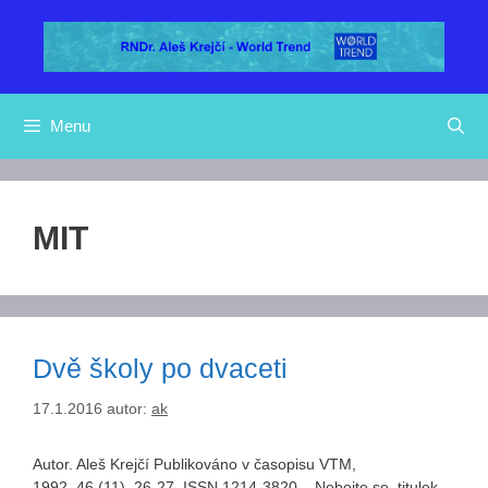
Přeskočit
na
obsah
Menu
MIT
Dvě školy po dvaceti
17.1.2016
autor:
ak
Autor. Aleš Krejčí Publikováno v časopisu VTM,
1992, 46 (11), 26-27. ISSN 1214-3820. Nebojte se, titulek