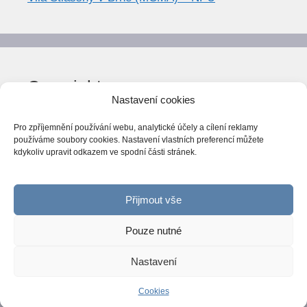
Copyright
Nastavení cookies
© World Trend 2014-2026
Pro zpříjemnění používání webu, analytické účely a cílení reklamy
Všechna práva vyhrazena.
používáme soubory cookies. Nastavení vlastních preferencí můžete
kdykoliv upravit odkazem ve spodní části stránek.
CC BY-NC 4.0
Webarchiv
ováno Národní knihovnou ČR
Přijmout vše
Pouze nutné
Nastavení
© 2026 World Trend
• Vytvořeno s
GeneratePress
Cookies