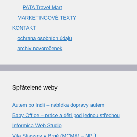
PATA Travel Mart
MARKETINGOVÉ TEXTY
KONTAKT
ochrana osobních údajů
archiv novoročenek
Spřátelené weby
Autem po Indii – nabídka dopravy autem
Baby Office – práce a děti pod jednou střechou
Informica Web Studio
Vila Stiassny v Brně (MCMA) – NPÚ