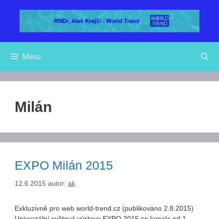
Přeskočit
na
obsah
Menu
Milán
EXPO Milán 2015
12.6.2015
autor:
ak
Exkluzivně pro web world-trend.cz (publikováno 2.8.2015)
Univerzální světová výstava EXPO 2015 se konala od 1.