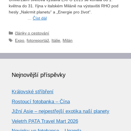
května do 31. října v italském Miláně na výstavišti RHO pod
hesly „Nakrmit planetu“ a „Energie pro život“.
…
Číst dál
Rubriky
články o cestování
Štítky
Expo
,
fotoreportáž
,
Itálie
,
Milán
Nejnovější příspěvky
Královské stříbření
Rostoucí fotobanka – Čína
Jižní Asie – nejpestřejší exotika naší planety
Veletrh PATA Travel Mart 2026
Novinky ve fotobance – Uganda