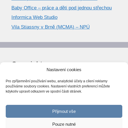
Baby Office – práce a děti pod jednou střechou
Informica Web Studio
Vila Stiassny v Brně (MCMA) – NPÚ
Copyright
Nastavení cookies
© World Trend 2014-2026
Pro zpříjemnění používání webu, analytické účely a cílení reklamy
Všechna práva vyhrazena.
používáme soubory cookies. Nastavení vlastních preferencí můžete
kdykoliv upravit odkazem ve spodní části stránek.
CC BY-NC 4.0
Webarchiv
ováno Národní knihovnou ČR
Přijmout vše
Pouze nutné