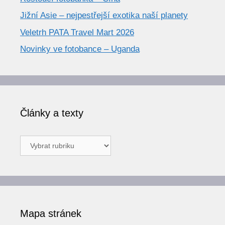
Jižní Asie – nejpestřejší exotika naší planety
Veletrh PATA Travel Mart 2026
Novinky ve fotobance – Uganda
Články a texty
Články
a
texty
Mapa stránek