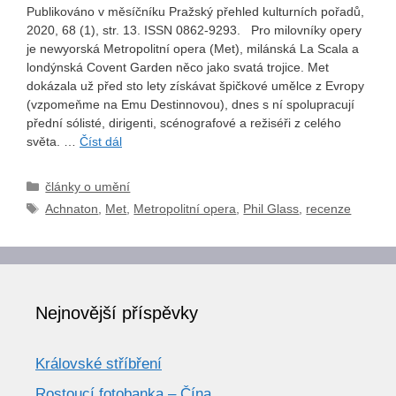
Publikováno v měsíčníku Pražský přehled kulturních pořadů,
2020, 68 (1), str. 13. ISSN 0862-9293. Pro milovníky opery
je newyorská Metropolitní opera (Met), milánská La Scala a
londýnská Covent Garden něco jako svatá trojice. Met
dokázala už před sto lety získávat špičkové umělce z Evropy
(vzpomeňme na Emu Destinnovou), dnes s ní spolupracují
přední sólisté, dirigenti, scénografové a režiséři z celého
světa. …
Číst dál
Rubriky
články o umění
Štítky
Achnaton
,
Met
,
Metropolitní opera
,
Phil Glass
,
recenze
Nejnovější příspěvky
Královské stříbření
Rostoucí fotobanka – Čína