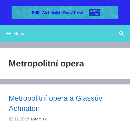
Přeskočit
na
obsah
Menu
Metropolitní opera
Metropolitní opera a Glassův
Achnaton
22.11.2019
autor:
ak