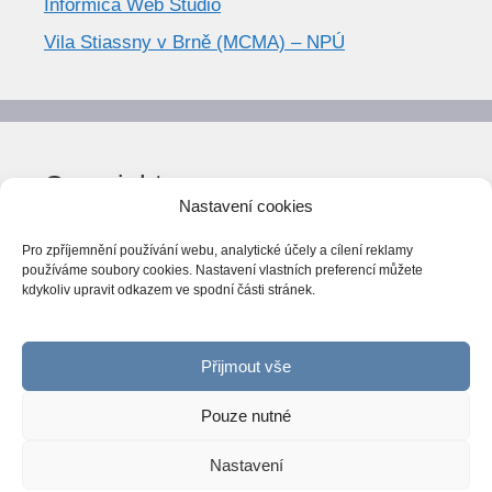
Informica Web Studio
Vila Stiassny v Brně (MCMA) – NPÚ
Copyright
Nastavení cookies
© World Trend 2014-2026
Pro zpříjemnění používání webu, analytické účely a cílení reklamy
Všechna práva vyhrazena.
používáme soubory cookies. Nastavení vlastních preferencí můžete
kdykoliv upravit odkazem ve spodní části stránek.
CC BY-NC 4.0
Webarchiv
ováno Národní knihovnou ČR
Přijmout vše
Pouze nutné
Nastavení