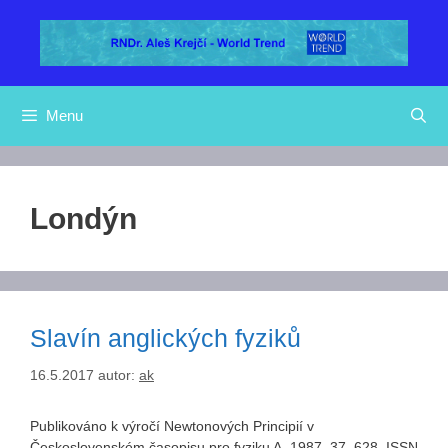
Přeskočit
na
obsah
Menu
Londýn
Slavín anglických fyziků
16.5.2017
autor:
ak
Publikováno k výročí Newtonových Principií v
Československém časopisu pro fyziku A, 1987, 37, 628. ISSN