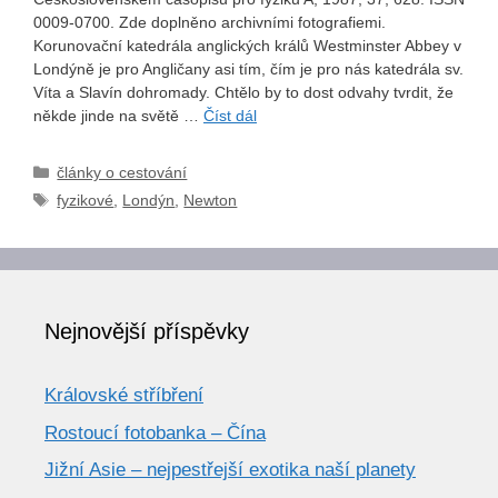
0009-0700. Zde doplněno archivními fotografiemi.
Korunovační katedrála anglických králů Westminster Abbey v
Londýně je pro Angličany asi tím, čím je pro nás katedrála sv.
Víta a Slavín dohromady. Chtělo by to dost odvahy tvrdit, že
někde jinde na světě …
Číst dál
Rubriky
články o cestování
Štítky
fyzikové
,
Londýn
,
Newton
Nejnovější příspěvky
Královské stříbření
Rostoucí fotobanka – Čína
Jižní Asie – nejpestřejší exotika naší planety