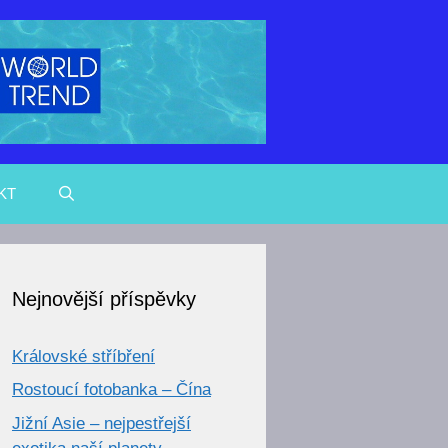
KT
Nejnovější příspěvky
Královské stříbření
Rostoucí fotobanka – Čína
Jižní Asie – nejpestřejší