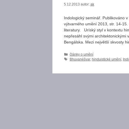
5.12.2013
autor:
ak
Indologický seminář. Publikováno v
výtvarného umění 2013, str. 14-15. 
literatury. Uríský styl v kontextu h
nepřesáhl svými architektonickými v
Bengálska. Mezi největší skvosty 
Rubriky
články o umění
Štítky
Bhuvanéšvar
,
hinduistické umění
,
Ind