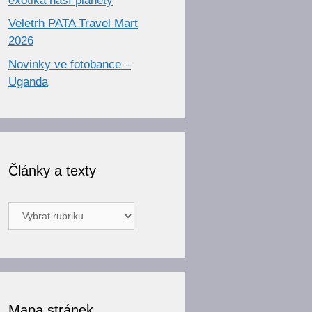
exotika naší planety
Veletrh PATA Travel Mart
2026
Novinky ve fotobance –
Uganda
Články a texty
Články
a
texty
Mapa stránek