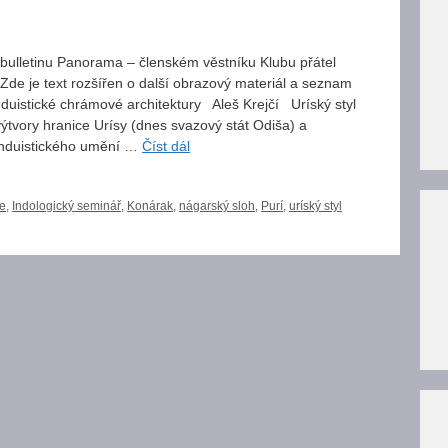
 bulletinu Panorama – členském věstníku Klubu přátel
Zde je text rozšířen o další obrazový materiál a seznam
induistické chrámové architektury Aleš Krejčí Uríský styl
ýtvory hranice Urísy (dnes svazový stát Odiša) a
hinduistického umění …
Číst dál
ie
,
Indologický seminář
,
Konárak
,
nágarský sloh
,
Purí
,
uríský styl