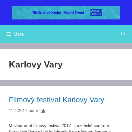
Přeskočit
na
obsah
Menu
Karlovy Vary
Filmový festival Karlovy Vary
11.4.2017
autor:
ak
Mezinárodní filmový festival 2017 Lázeňské centrum
Karlových Varů ožívá každoročně na přelomu června a