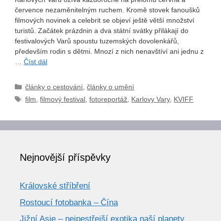
července nezaměnitelným ruchem. Kromě stovek fanoušků
filmových novinek a celebrit se objeví ještě větší množství
turistů. Začátek prázdnin a dva státní svátky přilákají do
festivalových Varů spoustu tuzemských dovolenkářů,
především rodin s dětmi. Mnozí z nich nenavštíví ani jednu z
…
Číst dál
Rubriky
články o cestování
,
články o umění
Štítky
film
,
filmový festival
,
fotoreportáž
,
Karlovy Vary
,
KVIFF
Nejnovější příspěvky
Královské stříbření
Rostoucí fotobanka – Čína
Jižní Asie – nejpestřejší exotika naší planety