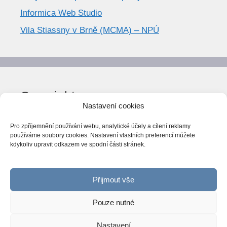
Informica Web Studio
Vila Stiassny v Brně (MCMA) – NPÚ
Copyright
Nastavení cookies
© World Trend 2014-2026
Pro zpříjemnění používání webu, analytické účely a cílení reklamy
Všechna práva vyhrazena.
používáme soubory cookies. Nastavení vlastních preferencí můžete
kdykoliv upravit odkazem ve spodní části stránek.
CC BY-NC 4.0
Webarchiv
ováno Národní knihovnou ČR
Přijmout vše
Pouze nutné
Nastavení